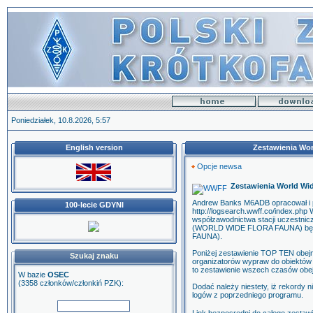
Poniedziałek, 10.8.2026, 5:57
English version
Zestawienia Wor
Opcje newsa
Zestawienia World Wid
Andrew Banks M6ADB opracował i p
100-lecie GDYNI
http://logsearch.wwff.co/index.ph
współzawodnictwa stacji uczestn
(WORLD WIDE FLORA FAUNA) bę
FAUNA).
Poniżej zestawienie TOP TEN obejmu
Szukaj znaku
organizatorów wypraw do obiektów
to zestawienie wszech czasów obe
W bazie
OSEC
(3358 członków/członkiń PZK):
Dodać należy niestety, iż rekordy 
logów z poprzedniego programu.