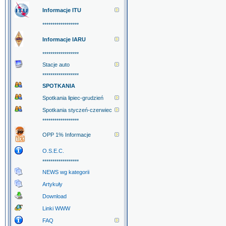
Informacje ITU
******************
Informacje IARU
******************
Stacje auto
******************
SPOTKANIA
Spotkania lipiec-grudzień
Spotkania styczeń-czerwiec
******************
OPP 1% Informacje
O.S.E.C.
******************
NEWS wg kategorii
Artykuły
Download
Linki WWW
FAQ