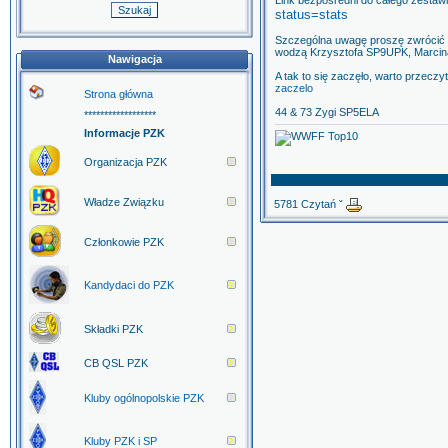
L
ink bezposredni do całego zestaw
status=stats
Szczególna uwagę proszę zwrócić 
wodzą Krzysztofa SP9UPK, Marcin
Nawigacja
A tak to się zaczęło, warto przeczy
zaczelo
Strona główna
44 & 73 Zygi SP5ELA
******************
Informacje PZK
Organizacja PZK
Władze Związku
5781 Czytań ˇ
Członkowie PZK
Kandydaci do PZK
Składki PZK
CB QSL PZK
Kluby ogólnopolskie PZK
Kluby PZK i SP