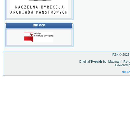
BIP PZK
PZK © 2026.
Original
TweakIt
by: Madman
ˇ
Re-d
Powered b
90,72