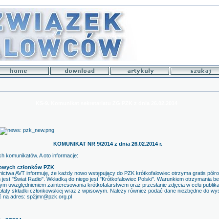
KS-9. Komunikat sekretariatu ZG PZK z dnia 26.02.2014
KOMUNIKAT NR 9/2014 z dnia 26.02.2014 r.
 komunikatów. A oto informacje:
 nowych członków PZK
ictwa AVT informuję, że każdy nowo wstępujący do PZK krótkofalowiec otrzyma gratis półr
 jest "Świat Radio". Wkładką do niego jest "Krótkofalowiec Polski". Warunkiem otrzymania be
ym uwzględnieniem zainteresowania krótkofalarstwem oraz przesłanie zdjęcia w celu publika
wpłaty składki członkowskiej wraz z wpisowym. Należy również podać dane niezbędne do wy
ć na adres: sp2jmr@pzk.org.pl