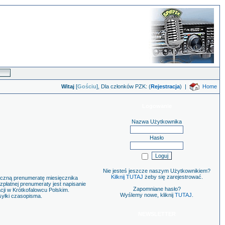
Witaj
[
Gościu
], Dla członków PZK: (
Rejestracja
)
|
Home
Logowanie
Nazwa Użytkownika
Hasło
Nie jesteś jeszcze naszym Użytkownikiem?
Kilknij TUTAJ
żeby się zarejestrować.
oczną prenumeratę miesięcznika
zpłatnej prenumeraty jest napisanie
Zapomniane hasło?
cji w Krótkofalowcu Polskim.
Wyślemy nowe, kliknij
TUTAJ
.
syłki czasopisma.
NEWSLETTER