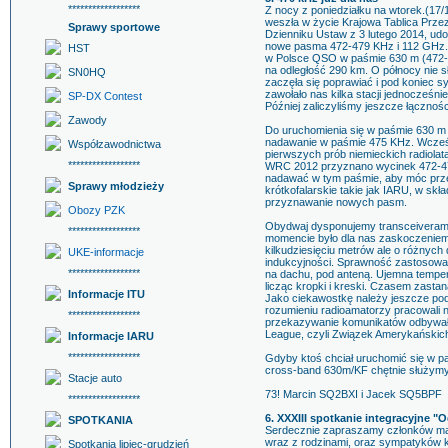
******************
Z nocy z poniedziałku na wtorek.(17/1
weszła w życie Krajowa Tablica Prze
Sprawy sportowe
Dzienniku Ustaw z 3 lutego 2014, udo
nowe pasma 472-479 KHz i 112 GHz.
HST
w Polsce QSO w paśmie 630 m (472-
na odległość 290 km. O północy nie s
SN0HQ
zaczęła się poprawiać i pod koniec s
zawołało nas kilka stacji jednocześ
SP-DX Contest
Później zaliczyliśmy jeszcze łączno
Zawody
Do uruchomienia się w paśmie 630 m 
nadawanie w paśmie 475 KHz. Wcześ
Współzawodnictwa
pierwszych prób niemieckich radiolat
******************
WRC 2012 przyznano wycinek 472-479 
nadawać w tym paśmie, aby móc przek
Sprawy młodzieży
krótkofalarskie takie jak IARU, w sk
przyznawanie nowych pasm.
Obozy PZK
Obydwaj dysponujemy transceiverami 
******************
momencie było dla nas zaskoczeniem,
kilkudziesięciu metrów ale o różny
UKE-informacje
indukcyjności. Sprawność zastosowa
******************
na dachu, pod anteną. Ujemna temper
licząc kropki i kreski. Czasem zasta
Informacje ITU
Jako ciekawostkę należy jeszcze pod
rozumieniu radioamatorzy pracowali na
******************
przekazywanie komunikatów odbywało 
League, czyli Związek Amerykańskich 
Informacje IARU
******************
Gdyby ktoś chciał uruchomić się w p
cross-band 630m/KF chętnie służymy
Stacje auto
73! Marcin SQ2BXI i Jacek SQ5BPF
******************
6. XXXIII spotkanie integracyjne "
SPOTKANIA
Serdecznie zapraszamy członków ma
wraz z rodzinami, oraz sympatyków k
Spotkania lipiec-grudzień