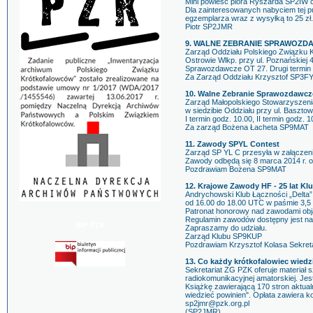
Mini powieść pióra Ryszarda SP2IW c
Dla zainteresowanych nabyciem tej pu
egzemplarza wraz z wysyłką to 25 zł.
Piotr SP2JMR
9. WALNE ZEBRANIE SPRAWOZD
Zarząd Oddziału Polskiego Związku K
Ostrowie Wlkp. przy ul. Poznańskiej 
Sprawozdawcze OT 27. Drugi termin z
Za Zarząd Oddziału Krzysztof SP3F
10. Walne Zebranie Sprawozdawc
Zarząd Małopolskiego Stowarzyszenia
w siedzibie Oddziału przy ul. Basztow
I termin godz. 10.00, II termin godz. 1
Za zarząd Bożena Łacheta SP9MAT
11. Zawody SPYL Contest
Zarząd SP YL C przesyła w załączen
Zawody odbędą się 8 marca 2014 r. o
Pozdrawiam Bożena SP9MAT
12. Krajowe Zawody HF - 25 lat K
Andrychowski Klub Łączności „Delta”
od 16.00 do 18.00 UTC w paśmie 3,5
Patronat honorowy nad zawodami obj
Regulamin zawodów dostępny jest na
BIP PZK
Zapraszamy do udziału.
Zarząd Klubu SP9KUP
Pozdrawiam Krzysztof Kolasa Sekre
13. Co każdy krótkofalowiec wiedz
Sekretariat ZG PZK oferuje materiał 
radiokomunikacyjnej amatorskiej. Je
Książkę zawierającą 170 stron aktual
wiedzieć powinien". Opłata zawiera 
sp2jmr@pzk.org.pl
(SP2JMR)