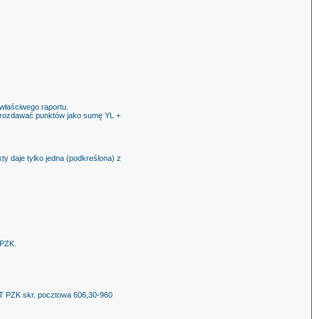
właściwego raportu.
e rozdawać punktów jako sumę YL +
 daje tylko jedna (podkreślona) z
 PZK.
OT PZK skr. pocztowa 606,30-960