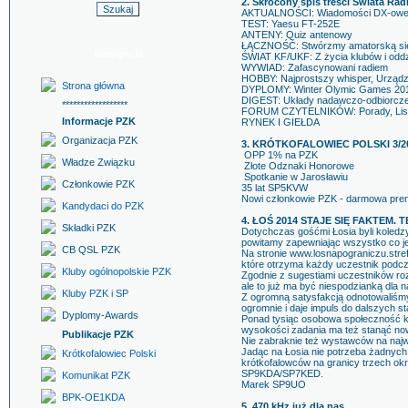
2. Skrócony spis treści Świata Rad
AKTUALNOŚCI: Wiadomości DX-owe d
TEST: Yaesu FT-252E
ANTENY: Quiz antenowy
ŁĄCZNOŚĆ: Stwórzmy amatorską sieć
Nawigacja
ŚWIAT KF/UKF: Z życia klubów i od
WYWIAD: Zafascynowani radiem
HOBBY: Najprostszy whisper, Urząd
Strona główna
DYPLOMY: Winter Olymic Games 20
DIGEST: Układy nadawczo-odbiorcz
******************
FORUM CZYTELNIKÓW: Porady, Lis
Informacje PZK
RYNEK I GIEŁDA
Organizacja PZK
3. KRÓTKOFALOWIEC POLSKI 3/2
OPP 1% na PZK
Władze Związku
Złote Odznaki Honorowe
Spotkanie w Jarosławiu
Członkowie PZK
35 lat SP5KVW
Nowi członkowie PZK - darmowa pre
Kandydaci do PZK
4. ŁOŚ 2014 STAJE SIĘ FAKTEM.
Składki PZK
Dotychczas gośćmi Łosia byli koledz
powitamy zapewniając wszystko co je
CB QSL PZK
Na stronie www.losnapograniczu.stref
które otrzyma każdy uczestnik podczas
Kluby ogólnopolskie PZK
Zgodnie z sugestiami uczestników ro
ale to już ma być niespodzianką dla 
Kluby PZK i SP
Z ogromną satysfakcją odnotowaliśmy 
ogromnie i daje impuls do dalszych st
Dyplomy-Awards
Ponad tysiąc osobowa społeczność kró
wysokości zadania ma też stanąć nowa
Publikacje PZK
Nie zabraknie też wystawców na najwi
Jadąc na Łosia nie potrzeba żadnych 
Krótkofalowiec Polski
krótkofalowców na granicy trzech okr
SP9KDA/SP7KED.
Komunikat PZK
Marek SP9UO
BPK-OE1KDA
5. 470 kHz już dla nas