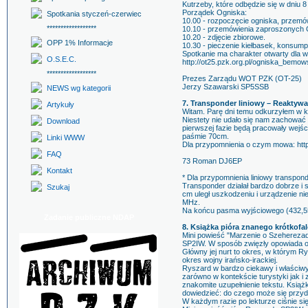
Kutrzeby, które odbędzie się w dniu 8
Porządek Ogniska:
Spotkania styczeń-czerwiec
10.00 - rozpoczęcie ogniska, przem
******************
10.10 - przemówienia zaproszonych 
10.20 - zdjęcie zbiorowe.
OPP 1% Informacje
10.30 - pieczenie kiełbasek, konsum
Spotkanie ma charakter otwarty dla 
O.S.E.C.
http://ot25.pzk.org.pl/ogniska_bemow
******************
Prezes Zarządu WOT PZK (OT-25)
Jerzy Szawarski SP5SSB
NEWS wg kategorii
7. Transponder liniowy – Reaktywa
Artykuły
Witam. Parę dni temu odkurzyłem w ko
Niestety nie udało się nam zachować
Download
pierwszej fazie będą pracowały wejści
paśmie 70cm.
Linki WWW
Dla przypomnienia o czym mowa: http
FAQ
73 Roman DJ6EP
Kontakt
* Dla przypomnienia liniowy transpo
Transponder działał bardzo dobrze i 
Szukaj
cm uległ uszkodzeniu i urządzenie n
MHz.
Na końcu pasma wyjściowego (432,5
Zadanie publiczne NDAP
8. Książka pióra znanego krótkof
Mini powieść "Marzenie o Szeherezadz
SP2IW. W sposób zwięzły opowiada o 
Główny jej nurt to okres, w którym R
okres wojny irańsko-irackiej.
Ryszard w bardzo ciekawy i właściwy 
zarówno w kontekście turystyki jak i
znakomite uzupełnienie tekstu. Książ
dowiedzieć: do czego może się przyda
W każdym razie po lekturze ciśnie si