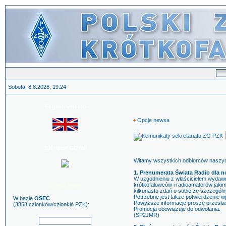
Sobota, 8.8.2026, 19:24
English version
Opcje newsa
100-lecie GDYNI
Witamy wszystkich odbiorców naszych
1. Prenumerata Świata Radio dla
W uzgodnieniu z właścicielem wydawn
Szukaj znaku
krótkofalowców i radioamatorów jakim
kilkunastu zdań o sobie ze szczególn
Potrzebne jest także potwierdzenie 
W bazie
OSEC
Powyższe informacje proszę przesła
(3358 członków/członkiń PZK):
Promocja obowiązuje do odwołania.
(SP2JMR)