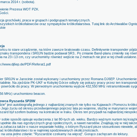
 marca 2014 r. (sobota).
ówienie Prezesa WOT PZK.
Gości.
pcja grochówki, praca w grupach i podgrupach tematycznych.
wszystkich krótkofalowców oraz sympatyków krótkofalarstwa. Tutaj link do Archiwaliów Ogn
skie
cja
ńcu to stare urządzenie, na które zawsze brakowało czasu. Definitywnie transponder pójdz
 znaku transpondera i SR0JN będzie podawał SR3.. Po zmianie Band-planu zmieniły się równi
a na 23 i 13 cm, czy uruchomimy również wejście na 2 metrach nie jest w tej chwili ustalon
://www.dj6ep.de/PDF/Referat1.pdf
nder SR0JN w Jarocinie został wykonany i uruchomiony przez Romana DJ6EP. Uruchomienie o
stabilnie. Na zjeździe PK-UKF w Kobylej Górze odbyły się pokazy pracy przez ten transpond
ie powróciło do pracy. W pierwotnym uruchomieniu wyjście 432,550 MHz retransmitowało sygn
56 MHz) uruchomiono beacon.
alowca Ryszarda SP2IW
ie" jest autobiografią jednego z najbardziej znanych nie tylko na Kujawach i Pomorzu kró
Jego życiu od okresu przedwojennego poprzez lata po wojenne, służbę w marynarce wojenn
yszard był szefem budowy na kontrakcie w Iraku. Okres ten przypadł na najbardziej niespoko
sobie sposób opisuje wydarzenia z lat 80-tych ub. wieku. Bardzo ważnym nurtem tej książk
 zupełnie dla nas egzotycznych grup społecznych, a nawet narodów. Znajdują się w niej także
ka zahacza także o nasze wspaniałe hobby, o którym Ryszard pisze stosunkowo niewiele, ale 
ć krótkofalarstwo i to w najmniej spodziewanych okolicznościach.
ę na usta jedno zdanie: "Ryszardzie czekamy na więcej". Gorąco zachęcam do lektury.