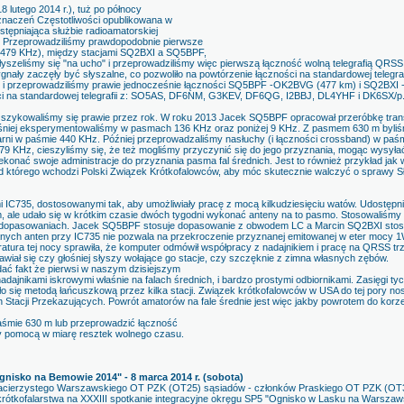
8 lutego 2014 r.), tuż po północy
znaczeń Częstotliwości opublikowana w
stępniająca służbie radioamatorskiej
 Przeprowadziliśmy prawdopodobnie pierwsze
479 KHz), między stacjami SQ2BXI a SQ5BPF,
łyszeliśmy się "na ucho" i przeprowadziliśmy więc pierwszą łączność wolną telegrafią QRSS
ygnały zaczęły być słyszalne, co pozwoliło na powtórzenie łączności na standardowej telegr
nie i przeprowadziliśmy prawie jednocześnie łączności SQ5BPF -OK2BVG (477 km) i SQ2BXI -
ści na standardowej telegrafii z: SO5AS, DF6NM, G3KEV, DF6QG, I2BBJ, DL4YHF i DK6SX/p
szykowaliśmy się prawie przez rok. W roku 2013 Jacek SQ5BPF opracował przeróbkę trans
niej eksperymentowaliśmy w pasmach 136 KHz oraz poniżej 9 KHz. Z pasmem 630 m byliś
arni w paśmie 440 KHz. Później przeprowadzaliśmy nasłuchy (i łączności crossband) w paśm
KHz, cieszyliśmy się, że też mogliśmy przyczynić się do jego przyznania, mogąc wysyłać
onać swoje administracje do przyznania pasma fal średnich. Jest to również przykład jak w
ład którego wchodzi Polski Związek Krótkofalowców, aby móc skutecznie walczyć o sprawy S
IC735, dostosowanymi tak, aby umożliwiały pracę z mocą kilkudziesięciu watów. Udostępn
 ale udało się w krótkim czasie dwóch tygodni wykonać anteny na to pasmo. Stosowaliśmy a
ch dopasowaniach. Jacek SQ5BPF stosuje dopasowanie z obwodem LC a Marcin SQ2BXI sto
nych anten przy IC735 nie pozwala na przekroczenie przyznanej emitowanej w eter mocy 
atura tej nocy sprawiła, że komputer odmówił współpracy z nadajnikiem i pracę na QRSS tr
nawiał się czy głośniej słyszy wołające go stacje, czy szczęknie z zimna własnych zębów.
ać fakt że pierwsi w naszym dzisiejszym
dajnikami iskrowymi właśnie na falach średnich, i bardzo prostymi odbiornikami. Zasięgi tyc
się metodą łańcuszkową przez kilka stacji. Związek krótkofalowców w USA do tej pory no
Stacji Przekazujących. Powrót amatorów na fale średnie jest więc jakby powrotem do korze
aśmie 630 m lub przeprowadzić łączność
 pomocą w miarę resztek wolnego czasu.
Ognisko na Bemowie 2014" - 8 marca 2014 r. (sobota)
cierzystego Warszawskiego OT PZK (OT25) sąsiadów - członków Praskiego OT PZK (OT3
rótkofalarstwa na XXXIII spotkanie integracyjne okręgu SP5 "Ognisko w Lasku na Warszaw