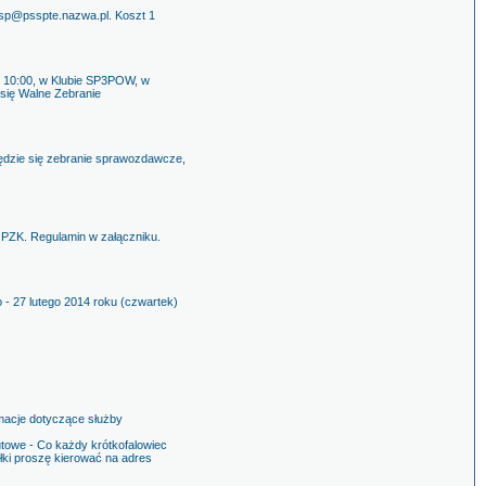
pssp@psspte.nazwa.pl. Koszt 1
. 10:00, w Klubie SP3POW, w
 się Walne Zebranie
będzie się zebranie sprawozdawcze,
 PZK. Regulamin w załączniku.
- 27 lutego 2014 roku (czwartek)
rmacje dotyczące służby
utowe - Co każdy krótkofalowiec
łki proszę kierować na adres