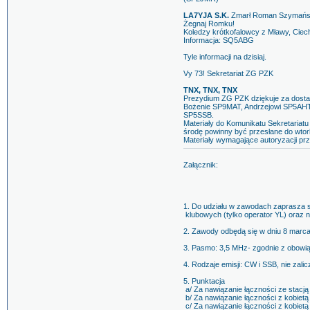
LA7YJA S.K.
Zmarł Roman Szymański
Żegnaj Romku!
Koledzy krótkofalowcy z Mławy, Cie
Informacja: SQ5ABG
Tyle informacji na dzisiaj.
Vy 73! Sekretariat ZG PZK
TNX, TNX, TNX
Prezydium ZG PZK dziękuje za dostar
Bożenie SP9MAT, Andrzejowi SP5AHT
SP5SSB.
Materiały do Komunikatu Sekretariat
środę powinny być przesłane do wtor
Materiały wymagające autoryzacji prz
Załącznik:
1. Do udziału w zawodach zaprasza si
klubowych (tylko operator YL) oraz
2. Zawody odbędą się w dniu 8 marca
3. Pasmo: 3,5 MHz- zgodnie z obowi
4. Rodzaje emisji: CW i SSB, nie zali
5. Punktacja
a/ Za nawiązanie łączności ze stacj
b/ Za nawiązanie łączności z kobiet
c/ Za nawiązanie łączności z kobiet