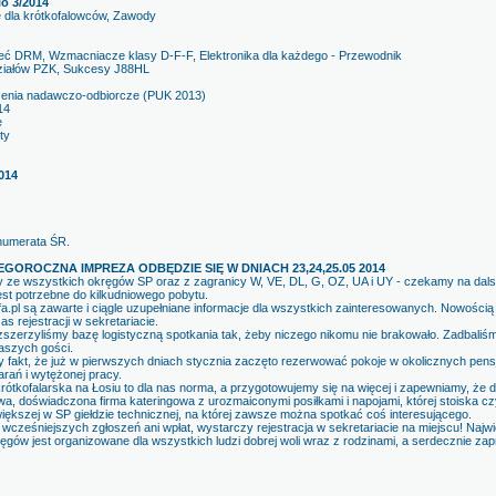
io 3/2014
la krótkofalowców, Zawody
 DRM, Wzmacniacze klasy D-F-F, Elektronika dla każdego - Przewodnik
działów PZK, Sukcesy J88HL
zenia nadawczo-odbiorcze (PUK 2013)
14
e
ty
014
numerata ŚR.
 TEGOROCZNA IMPREZA ODBĘDZIE SIĘ W DNIACH 23,24,25.05 2014
y ze wszystkich okręgów SP oraz z zagranicy W, VE, DL, G, OZ, UA i UY - czekamy na dal
st potrzebne do kilkudniowego pobytu.
a.pl są zawarte i ciągle uzupełniane informacje dla wszystkich zainteresowanych. Nowości
 rejestracji w sekretariacie.
zszerzyliśmy bazę logistyczną spotkania tak, żeby niczego nikomu nie brakowało. Zadbali
naszych gości.
fakt, że już w pierwszych dniach stycznia zaczęto rezerwować pokoje w okolicznych pensjo
arań i wytężonej pracy.
tkofalarska na Łosiu to dla nas norma, a przygotowujemy się na więcej i zapewniamy, że dl
, doświadczona firma kateringowa z urozmaiconymi posiłkami i napojami, której stoiska czy
ększej w SP giełdzie technicznej, na której zawsze można spotkać coś interesującego.
wcześniejszych zgłoszeń ani wpłat, wystarczy rejestracja w sekretariacie na miejscu! Naj
ęgów jest organizowane dla wszystkich ludzi dobrej woli wraz z rodzinami, a serdecznie zap