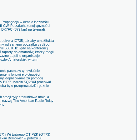
. Propagacja w czasie łączności
afii CW. Po zakończonej łączności
 DK7FC (879 km) na telegrafii.
.
ceivera IC735, tak aby umożliwiała
my od samego początku czyli od
ie 500 KHz i gdy na konferencji
 raporty do amatorów, którzy mogli
ażne są silne organizacje
łużby Amatorskiej, w tym
ienie pasma w tym właśnie
nteny longwire o długości
suje dopasowanie za pomocą
1W EIRP. Marcin SQ2BXI pracował
zeba było przeprowadzić ręcznie
h stacji były stosunkowo małe, a
si nazwę The American Radio Relay
ni.
7) i Wirtualnego OT PZK (OT73)
skim Bemowie" w pobliżu ul.