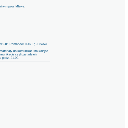
elnym pow. Mława.
P9KUP, Romanowi DJ6EP, Jurkowi
ateriały do komunikatu na kolejną
unikacie czyli za tydzień.
u godz. 21.00.