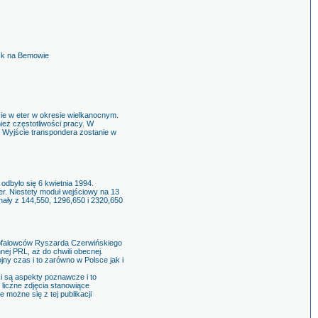
isk na Bemowie
ie w eter w okresie wielkanocnym.
eż częstotliwości pracy. W
e. Wyjście transpondera zostanie w
dbyło się 6 kwietnia 1994.
er. Niestety moduł wejściowy na 13
ały z 144,550, 1296,650 i 2320,650
tkofalowców Ryszarda Czerwińskiego
ej PRL, aż do chwili obecnej.
jny czas i to zarówno w Polsce jak i
i są aspekty poznawcze i to
 liczne zdjęcia stanowiące
możne się z tej publikacji