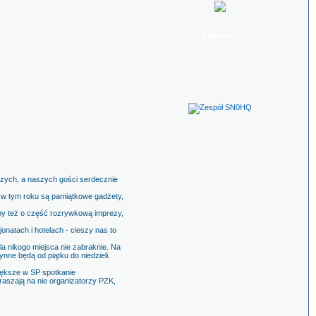
Polecamy
szych, a naszych gości serdecznie
ą w tym roku są pamiątkowe gadżety,
śmy też o część rozrywkową imprezy,
natach i hotelach - cieszy nas to
a nikogo miejsca nie zabraknie. Na
nne będą od piątku do niedzieli.
większe w SP spotkanie
raszają na nie organizatorzy PZK,