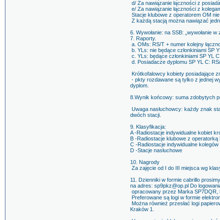
d/ Za nawiązanie łączności z posia
e/ Za nawiązanie łączności z kolegam
Stacje klubowe z operatorem OM nie
Z każdą stacją można nawiązać jedn
6. Wywołanie: na SSB: „wywołanie w
7. Raporty.
a. OMs: RS/T + numer kolejny łączno
b. YLs: nie będące członkiniami SP 
c. YLs: będące członkiniami SP YL C 
d. Posiadacze dyplomu SP YL C: RS/T 
Krótkofalowcy kobiety posiadające z
- pkty rozdawane są tylko z jednej 
dyplom.
8.Wynik końcowy: suma zdobytych 
Uwaga nasłuchowcy: każdy znak stac
dwóch stacji.
9. Klasyfikacja:
A -Radiostacje indywidualne kobiet k
B -Radiostacje klubowe z operatorką 
C -Radiostacje indywidualne kolegów
D -Stacje nasłuchowe
10. Nagrody
Za zajęcie od I do III miejsca wg kl
11. Dzienniki w formie cabrillo prosi
na adres: sp9pkz@op.pl Do logowan
opracowany przez Marka SP7DQR, któr
Preferowane są logi w formie elektro
Można również przesłać logi papiero
Kraków 1.