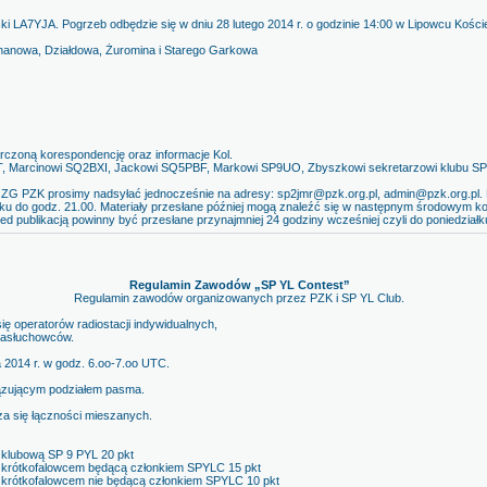
 LA7YJA. Pogrzeb odbędzie się w dniu 28 lutego 2014 r. o godzinie 14:00 w Lipowcu Kości
chanowa, Działdowa, Żuromina i Starego Garkowa
czoną korespondencję oraz informacje Kol.
, Marcinowi SQ2BXI, Jackowi SQ5PBF, Markowi SP9UO, Zbyszkowi sekretarzowi klubu S
u ZG PZK prosimy nadsyłać jednocześnie na adresy: sp2jmr@pzk.org.pl, admin@pzk.org.pl. M
ku do godz. 21.00. Materiały przesłane później mogą znaleźć się w następnym środowym kom
ed publikacją powinny być przesłane przynajmniej 24 godziny wcześniej czyli do poniedziałk
Regulamin Zawodów „SP YL Contest”
Regulamin zawodów organizowanych przez PZK i SP YL Club.
ę operatorów radiostacji indywidualnych,
 nasłuchowców.
 2014 r. w godz. 6.oo-7.oo UTC.
ązującym podziałem pasma.
cza się łączności mieszanych.
ą klubową SP 9 PYL 20 pkt
ą krótkofalowcem będącą członkiem SPYLC 15 pkt
ą krótkofalowcem nie będącą członkiem SPYLC 10 pkt