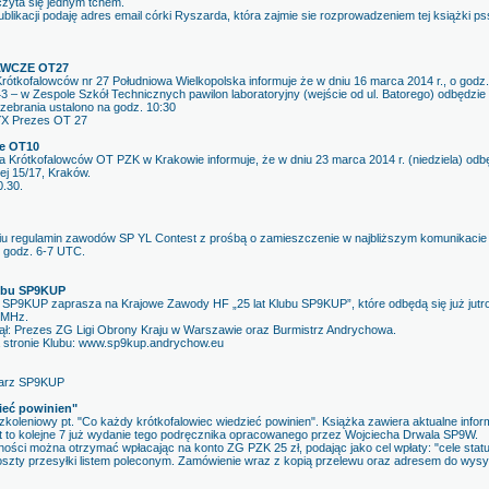
zyta się jednym tchem.
blikacji podaję adres email córki Ryszarda, która zajmie sie rozprowadzeniem tej książki 
AWCZE OT27
rótkofalowców nr 27 Południowa Wielkopolska informuje że w dniu 16 marca 2014 r., o godz
43 – w Zespole Szkół Technicznych pawilon laboratoryjny (wejście od ul. Batorego) odbędzie
ebrania ustalono na godz. 10:30
YX Prezes OT 27
ze OT10
 Krótkofalowców OT PZK w Krakowie informuje, że w dniu 23 marca 2014 r. (niedziela) od
ej 15/17, Kraków.
0.30.
iu regulamin zawodów SP YL Contest z prośbą o zamieszczenie w najbliższym komunikacie
 godz. 6-7 UTC.
lubu SP9KUP
 SP9KUP zaprasza na Krajowe Zawody HF „25 lat Klubu SP9KUP”, które odbędą się już jutro 
 MHz.
ął: Prezes ZG Ligi Obrony Kraju w Warszawie oraz Burmistrz Andrychowa.
 stronie Klubu: www.sp9kup.andrychow.eu
tarz SP9KUP
ieć powinien"
szkoleniowy pt. "Co każdy krótkofalowiec wiedzieć powinien". Książka zawiera aktualne info
st to kolejne 7 już wydanie tego podręcznika opracowanego przez Wojciecha Drwala SP9W.
ności można otrzymać wpłacając na konto ZG PZK 25 zł, podając jako cel wpłaty: "cele stat
koszty przesyłki listem poleconym. Zamówienie wraz z kopią przelewu oraz adresem do wysy