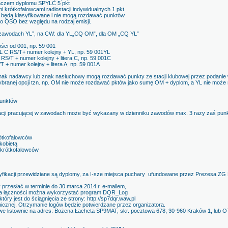
daczem dyplomu SPYLC 5 pkt
i krótkofalowcami radiostacji indywidualnych 1 pkt
 będą klasyfikowane i nie mogą rozdawać punktów.
o QSO bez względu na rodzaj emisji.
 zawodach YL”, na CW: dla YL„CQ OM”, dla OM „CQ YL”
ści od 001, np. 59 001
YL C RS/T+ numer kolejny + YL, np. 59 001YL
RS/T + numer kolejny + litera C, np. 59 001C
+ numer kolejny + litera A, np. 59 001A
nak nadawcy lub znak nasłuchowy mogą rozdawać punkty ze stacji klubowej przez podanie 
wybranej opcji tzn. np. OM nie może rozdawać pktów jako sumę OM + dyplom, a YL nie moż
punktów
ji pracującej w zawodach może być wykazany w dzienniku zawodów max. 3 razy zaś punkty
rótkofalowców
kobietą
 krótkofalowców
asyfikacji przewidziane są dyplomy, za I-sze miejsca puchary ufundowane przez Prezesa ZG
my przesłać w terminie do 30 marca 2014 r. e-mailem,
ia łączności można wykorzystać program DQR_Log
y jest do ściągnięcia ze strony: http://sp7dqr.waw.pl
nicznej. Otrzymanie logów będzie potwierdzane przez organizatora.
we listownie na adres: Bożena Łacheta SP9MAT, skr. pocztowa 678, 30-960 Kraków 1, lub 