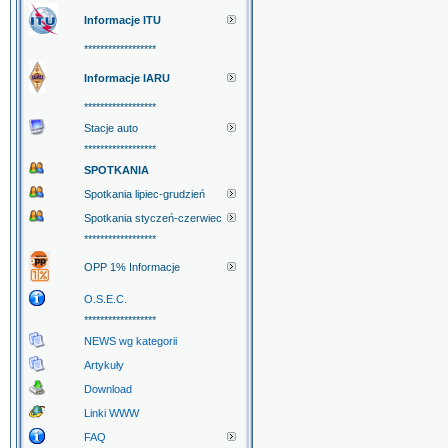
Informacje ITU
******************
Informacje IARU
******************
Stacje auto
******************
SPOTKANIA
Spotkania lipiec-grudzień
Spotkania styczeń-czerwiec
******************
OPP 1% Informacje
O.S.E.C.
******************
NEWS wg kategorii
Artykuły
Download
Linki WWW
FAQ