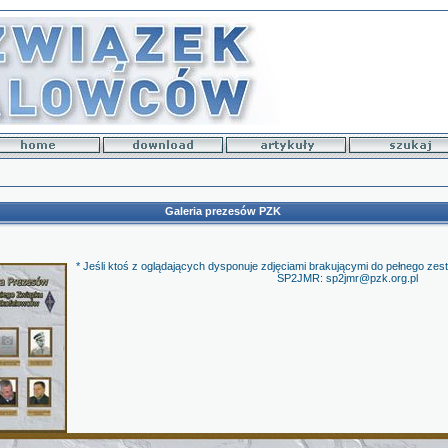
Galeria prezesów PZK
* Jeśli ktoś z oglądających dysponuje zdjęciami brakującymi do pełnego zest
SP2JMR: sp2jmr@pzk.org.pl