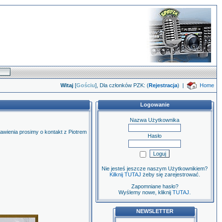
Witaj
[
Gościu
], Dla członków PZK: (
Rejestracja
)
|
Home
Logowanie
Nazwa Użytkownika
awienia prosimy o kontakt z Piotrem
Hasło
Nie jesteś jeszcze naszym Użytkownikiem?
Kilknij TUTAJ
żeby się zarejestrować.
Zapomniane hasło?
Wyślemy nowe, kliknij
TUTAJ
.
NEWSLETTER