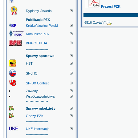
Prezesi PZK
Dyplomy-Awards
Publikacje PZK
6516 Czytań ˇ
Krótkofalowiec Polski
Komunikat PZK
BPK-OE1KDA
******************
Sprawy sportowe
HST
SN0HQ
SP-DX Contest
Zawody
Współzawodnictwa
******************
Sprawy młodzieży
Obozy PZK
******************
UKE-informacje
******************