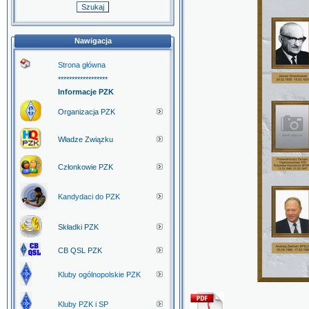
Nawigacja
Strona główna
******************
Informacje PZK
Organizacja PZK
Władze Związku
Członkowie PZK
Kandydaci do PZK
Składki PZK
CB QSL PZK
Kluby ogólnopolskie PZK
Kluby PZK i SP