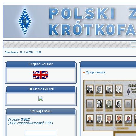
Niedziela, 9.8.2026, 8:59
English version
Opcje newsa
100-lecie GDYNI
Szukaj znaku
W bazie
OSEC
(3358 członków/członkiń PZK):