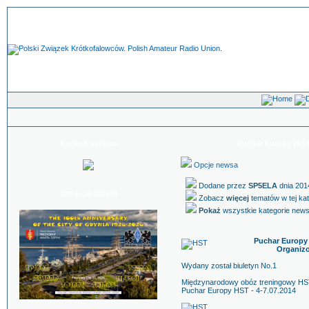
English version
Puchar Europy 2014
Opcje newsa
Dodane przez
SP5ELA
dnia 201
100-lecie GDYNI
Zobacz
więcej
tematów w tej ka
Pokaż
wszystkie kategorie new
Puchar Europy 
Organizo
Wydany został biuletyn No.1
Międzynarodowy obóz treningowy HST
Puchar Europy HST - 4-7.07.2014