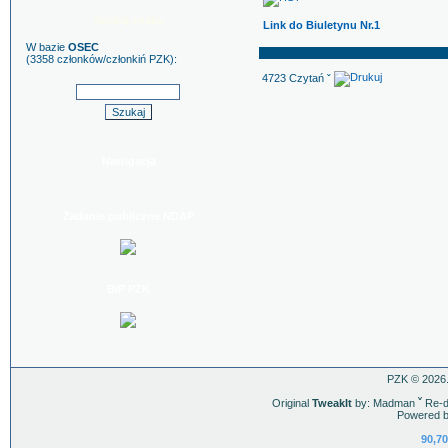
Szukaj znaku
Link do Biuletynu Nr.1
W bazie
OSEC
(3358 członków/członkiń PZK):
4723 Czytań ˇ
Nawigacja
Zadanie publiczne NDAP
BIP PZK
PZK © 2026.
Original
TweakIt
by: Madman
ˇ
Re-d
Powered b
90,70