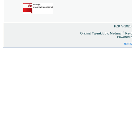
PZK © 2026.
Original
TweakIt
by: Madman
ˇ
Re-d
Powered b
90,65