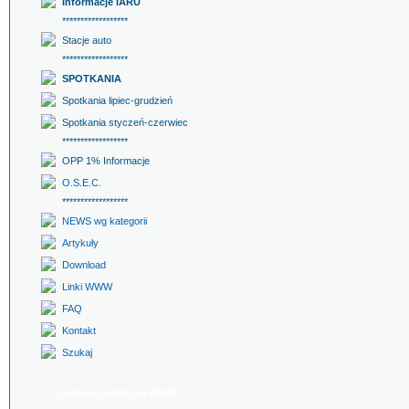
Informacje IARU
******************
Stacje auto
******************
SPOTKANIA
Spotkania lipiec-grudzień
Spotkania styczeń-czerwiec
******************
OPP 1% Informacje
O.S.E.C.
******************
NEWS wg kategorii
Artykuły
Download
Linki WWW
FAQ
Kontakt
Szukaj
Zadanie publiczne NDAP