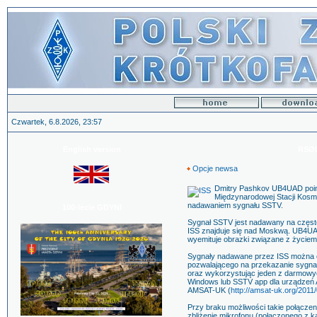
Czwartek, 6.8.2026, 23:57
English version
RSØI
Opcje newsa
Dmitry Pashkov UB4UAD poinf
Międzynarodowej Stacji Kosm
nadawaniem sygnału SSTV.
100-lecie GDYNI
Sygnał SSTV jest nadawany na częst
ISS znajduje się nad Moskwą. UB4UA
wyemituje obrazki związane z życiem 
Sygnały nadawane przez ISS można o
pozwalającego na przekazanie sygnał
oraz wykorzystując jeden z darmow
Windows lub SSTV app dla urządzeń A
AMSAT-UK (
http://amsat-uk.org/2011
Przy braku możliwości takie połącze
zbliżenie mikrofonu (połączonego z k