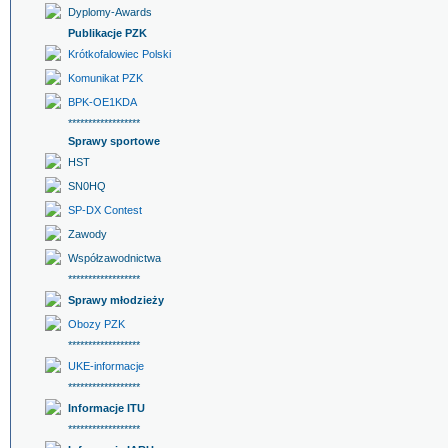
Dyplomy-Awards
Publikacje PZK
Krótkofalowiec Polski
Komunikat PZK
BPK-OE1KDA
******************
Sprawy sportowe
HST
SN0HQ
SP-DX Contest
Zawody
Współzawodnictwa
******************
Sprawy młodzieży
Obozy PZK
******************
UKE-informacje
******************
Informacje ITU
******************