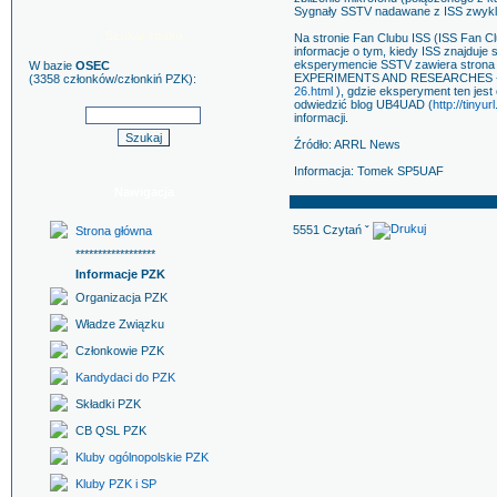
Sygnały SSTV nadawane z ISS zwykle
Szukaj znaku
Na stronie Fan Clubu ISS (ISS Fan C
informacje o tym, kiedy ISS znajduje 
eksperymencie SSTV zawiera stro
W bazie
OSEC
EXPERIMENTS AND RESEARCHES 
(3358 członków/członkiń PZK):
26.html
), gdzie eksperyment ten jes
odwiedzić blog UB4UAD (
http://tiny
informacji.
Źródło: ARRL News
Informacja: Tomek SP5UAF
Nawigacja
5551 Czytań ˇ
Strona główna
******************
Informacje PZK
Organizacja PZK
Władze Związku
Członkowie PZK
Kandydaci do PZK
Składki PZK
CB QSL PZK
Kluby ogólnopolskie PZK
Kluby PZK i SP