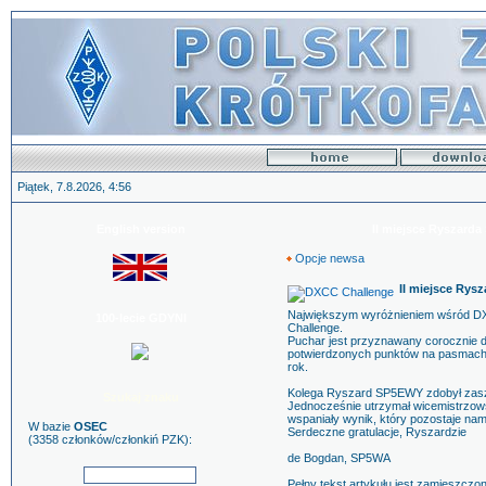
Piątek, 7.8.2026, 4:56
English version
II miejsce Ryszard
Opcje newsa
II miejsce Ry
Największym wyróżnieniem wśród D
100-lecie GDYNI
Challenge.
Puchar jest przyznawany corocznie dl
potwierdzonych punktów na pasmach. 
rok.
Kolega Ryszard SP5EWY zdobył zaszc
Szukaj znaku
Jednocześnie utrzymał wicemistrzowsk
wspaniały wynik, który pozostaje na
W bazie
OSEC
Serdeczne gratulacje, Ryszardzie
(3358 członków/członkiń PZK):
de Bogdan, SP5WA
Pełny tekst artykułu jest zamieszcz