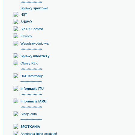
******************
Sprawy sportowe
HST
SN0HQ
SP-DX Contest
Zawody
Współzawodnictwa
******************
Sprawy młodzieży
Obozy PZK
******************
UKE-informacje
******************
Informacje ITU
******************
Informacje IARU
******************
Stacje auto
******************
SPOTKANIA
Spotkania lipiec-grudzień