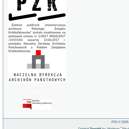
BIP PZK
PZK © 2026.
Original
TweakIt
by: Madman
ˇ
Re-d