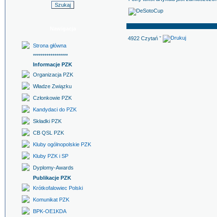
Nawigacja
4922 Czytań ˇ
Strona główna
******************
Informacje PZK
Organizacja PZK
Władze Związku
Członkowie PZK
Kandydaci do PZK
Składki PZK
CB QSL PZK
Kluby ogólnopolskie PZK
Kluby PZK i SP
Dyplomy-Awards
Publikacje PZK
Krótkofalowiec Polski
Komunikat PZK
BPK-OE1KDA