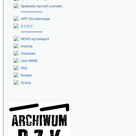
Spotkania styczeń-czerwiec
******************
OPP 1% Informacje
O.S.E.C.
******************
NEWS wg kategorii
Artykuły
Download
Linki WWW
FAQ
Kontakt
Szukaj
Zadanie publiczne NDAP