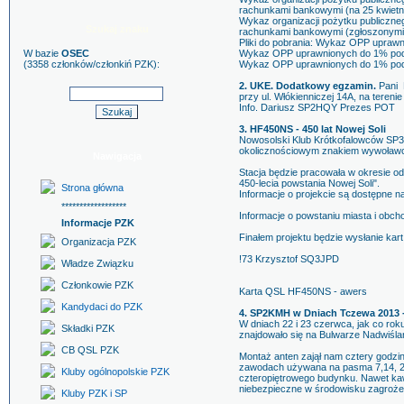
rachunkami bankowymi (na 25 kwietni
Wykaz organizacji pożytku publiczn
Szukaj znaku
rachunkami bankowymi (zgłoszonymi 
Pliki do pobrania: Wykaz OPP uprawn
W bazie
OSEC
Wykaz OPP uprawnionych do 1% podat
(3358 członków/członkiń PZK):
Wykaz OPP uprawnionych do 1% poda
2. UKE. Dodatkowy egzamin.
Pani 
przy ul. Włókienniczej 14A, na tere
Info. Dariusz SP2HQY Prezes POT
3. HF450NS - 450 lat Nowej Soli
Nowosolski Klub Krótkofalowców SP3K
okolicznościowym znakiem wywoła
Nawigacja
Stacja będzie pracowała w okresie od
450-lecia powstania Nowej Soli".
Strona główna
Informacje o projekcie są dostępne n
******************
Informacje o powstaniu miasta i obc
Informacje PZK
Finałem projektu będzie wysłanie kar
Organizacja PZK
!73 Krzysztof SQ3JPD
Władze Związku
Członkowie PZK
Karta QSL HF450NS - awers
Kandydaci do PZK
4. SP2KMH w Dniach Tczewa 2013 -
W dniach 22 i 23 czerwca, jak co r
Składki PZK
znajdowało się na Bulwarze Nadwiśla
CB QSL PZK
Montaż anten zajął nam cztery godzi
zawodach używana na pasma 7,14, 21
Kluby ogólnopolskie PZK
czteropiętrowego budynku. Nawet kawk
niebezpieczne w środowisku zagrożen
Kluby PZK i SP