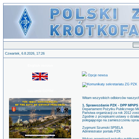
Czwartek, 6.8.2026, 17:26
English version
Opcje newsa
100-lecie GDYNI
Witam wszystkich odbiorców naszych 
1. Sprawozdanie PZK - DPP MPiPS
Departament Pożytku Publicznego Mini
Państwa organizacji za rok 2012 zos
Zgodnie z przepisami ustawy o dział
polegającego na zamieszczeniu spraw
Zygmunt Szumski SP5ELA
Administrator portalu PZK
Wykaz organizacji pożytku publiczn