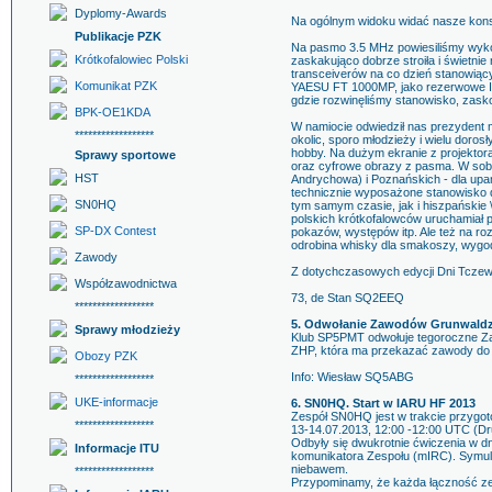
Dyplomy-Awards
Na ogólnym widoku widać nasze kons
Publikacje PZK
Na pasmo 3.5 MHz powiesiliśmy wykon
Krótkofalowiec Polski
zaskakująco dobrze stroiła i świetni
transceiverów na co dzień stanowią
Komunikat PZK
YAESU FT 1000MP, jako rezerwowe I
gdzie rozwinęliśmy stanowisko, zask
BPK-OE1KDA
W namiocie odwiedził nas prezydent m
******************
okolic, sporo młodzieży i wielu doro
hobby. Na dużym ekranie z projektor
Sprawy sportowe
oraz cyfrowe obrazy z pasma. W sobo
HST
Andrychowa) i Poznańskich - dla up
technicznie wyposażone stanowisko 
SN0HQ
tym samym czasie, jak i hiszpańskie 
polskich krótkofalowców uruchamiał p
SP-DX Contest
pokazów, występów itp. Ale też na r
odrobina whisky dla smakoszy, wygodn
Zawody
Z dotychczasowych edycji Dni Tczewa,
Współzawodnictwa
73, de Stan SQ2EEQ
******************
5. Odwołanie Zawodów Grunwaldz
Sprawy młodzieży
Klub SP5PMT odwołuje tegoroczne Za
ZHP, która ma przekazać zawody do 
Obozy PZK
Info: Wiesław SQ5ABG
******************
UKE-informacje
6. SN0HQ. Start w IARU HF 2013
Zespół SN0HQ jest w trakcie przygo
******************
13-14.07.2013, 12:00 -12:00 UTC (Dr
Odbyły się dwukrotnie ćwiczenia w dni
Informacje ITU
komunikatora Zespołu (mIRC). Symulo
niebawem.
******************
Przypominamy, że każda łączność ze 