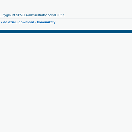
, Zygmunt SP5ELA administrator portalu PZK
k do działu download - komunikaty