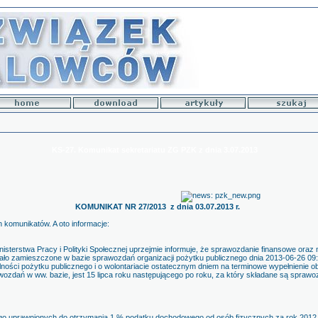
KS-27. Komunikat sekretariatu ZG PZK z dnia 3.07.2013
KOMUNIKAT NR 27/2013 z dnia 03.07.2013 r.
komunikatów. A oto informacje:
sterstwa Pracy i Polityki Społecznej uprzejmie informuje, że sprawozdanie finansowe oraz 
tało zamieszczone w bazie sprawozdań organizacji pożytku publicznego dnia 2013-06-26 09:
alności pożytku publicznego i o wolontariacie ostatecznym dniem na terminowe wypełnieni
ozdań w ww. bazie, jest 15 lipca roku następującego po roku, za który składane są sprawo
ego uprawnionych do otrzymania 1 % podatku dochodowego od osób fizycznych za rok 2012