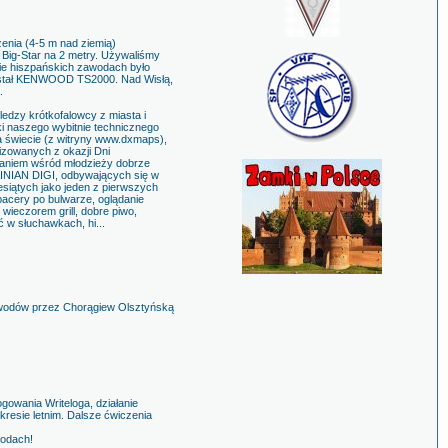
enia (4-5 m nad ziemią)
 Big-Star na 2 metry. Używaliśmy
ie hiszpańskich zawodach było
 stał KENWOOD TS2000. Nad Wisłą,
.
edzy krótkofalowcy z miasta i
ki naszego wybitnie technicznego
a świecie (z witryny www.dxmaps),
izowanych z okazji Dni
waniem wśród młodzieży dobrze
INIAN DIGI, odbywających się w
esiątych jako jeden z pierwszych
pacery po bulwarze, oglądanie
ieczorem grill, dobre piwo,
ć w słuchawkach, hi...
zawodów przez Chorągiew Olsztyńską
ogowania Writeloga, działanie
resie letnim. Dalsze ćwiczenia
wodach!