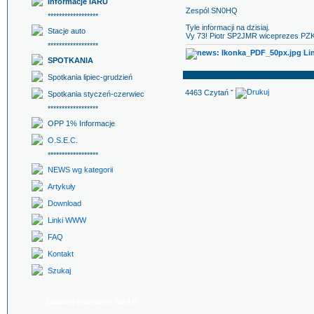
Informacje IARU
Zespól SN0HQ
******************
Tyle informacji na dzisiaj.
Stacje auto
Vy 73! Piotr SP2JMR wiceprezes PZK
******************
Lin
SPOTKANIA
Spotkania lipiec-grudzień
4463 Czytań ˇ
Spotkania styczeń-czerwiec
******************
OPP 1% Informacje
O.S.E.C.
******************
NEWS wg kategorii
Artykuły
Download
Linki WWW
FAQ
Kontakt
Szukaj
Zadanie publiczne NDAP