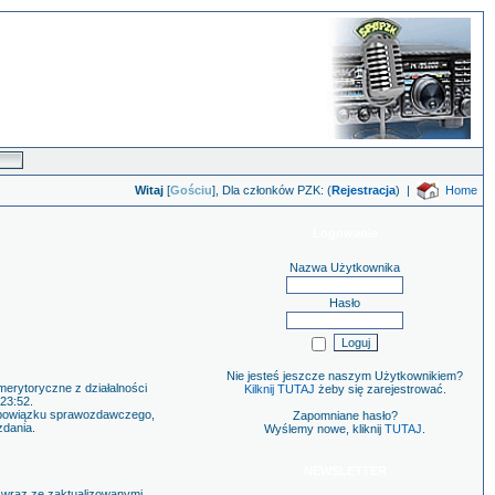
Witaj
[
Gościu
], Dla członków PZK: (
Rejestracja
)
|
Home
Logowanie
Nazwa Użytkownika
Hasło
Nie jesteś jeszcze naszym Użytkownikiem?
merytoryczne z działalności
Kilknij TUTAJ
żeby się zarejestrować.
23:52.
e obowiązku sprawozdawczego,
Zapomniane hasło?
zdania.
Wyślemy nowe, kliknij
TUTAJ
.
NEWSLETTER
 wraz ze zaktualizowanymi