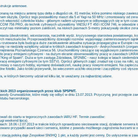
trukcje antenowe.
aną na miejscu antenę typu delta o długości ok. 81 metrów, która pomimo niskiego zawiesz
e nam służyła. Oprócz tego postawiliśmy maszt dla 5 el Yagi na 50 MHz i zmontowany od zera
cych własność członków klubu - głównym radiem używanym w odbywających się w tym czas
COM 756 PRO, do technik cyfrowych używaliśmy YAESU FT 450 i ICOM 746, w odwodzie
oczył nas minimalny poziom zakłóceń, na niskich pasmach S-metry pokazywały okolice zera
iasta (dwukrotnie), wicestarosta, naczelnik wydz. kryzysowego starostwa powiatowego, kol
słych mieszkańców. Przeprowadziliśmy dziesiątki rozmów wyjaśniając zainteresowanym tajni
a rzutowana była budząca duże zaciekawienie aktualna sytuacja propagacyjna w Europie i n
tę i w niedzielę wzięliśmy udział w krótkich zawodach krajowych - Andrychowskich (zorgan
amiętnienia Poznańskiego Czerwca 56. Uruchomiliśmy cieszące się wyjątkowym zaintereso
do pracy emisjami cyfrowymi - na dużym ekranie obserwowaliśmy pracę w zawodach UKRA
\"King of Spain\". Duża w tym zasługa Zdzisława, SP2NBC - nasz kolega w latach siedemdzi
racę emisjami cyfrowymi (w tym SSTV). Oprócz głównych zajęć znalazł się czas na rolki, s
ozmowy o naszym hobby, wymianę doświadczeń, naukę pracy nowymi emisjami. Na zapleczu w
e foteliki. Jako krótki przerywnik, bo wieczorem ucichło otoczenie i zaczęliśmy coś słysze
 w których bierzemy udział od kilku lat, te uważamy za najbardziej udane.
kich 2013 organizowanych przez klub SP5PMT.
wody Grunwaldzkie, które miały się odbyć w dniu 13.07.2013. Przyczyną jest przejęcie 
klubu harcerskiego.
towań do startu w tegorocznych zawodach IARU HF. Termin zawodów:
ugi weekend lipca).
ach: 18.06 i 2.07.2013 w trakcie których sprawdzano sieciowanie stacji, działanie serwera l
wano przypadki awarii sieci i serwera, istotne z powodu możliwego zagrożenia burzami w ok
stacją polską daje Zespołowi SN0HQ 1 pkt, a każdy punkt jest cenny. Do usłyszenia w za