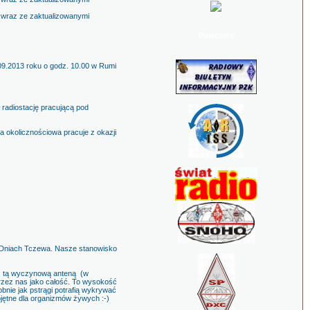
 wraz ze zaktualizowanymi
Polecamy
09.2013 roku o godz. 10.00 w Rumi
radiostację pracującą pod
a okolicznościowa pracuje z okazji
e Dniach Tczewa. Nasze stanowisko
 z tą wyczynową anteną (w
rzez nas jako całość. To wysokość
bnie jak pstrągi potrafią wykrywać
jętne dla organizmów żywych :-)