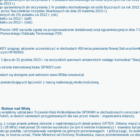
a 2013 r.)
ego uprawnionych do otrzymania 1 % podatku dochodowego od osób fizycznych za rok 2012
przez Naczelników Urzędów Skarbowych do dnia 25 kwietnia 2013 r.).
ionych do 1% podatku za 2012 r. (xls)
ku za 2012 r. (pdf)
tku za 2012 r. (ods)
Prezes UKE wyraziła zgodę na przeprowadzenie dodatkowej sesji egzaminacyjnej w dniu 7.
nie Pomorskiego Oddziału Terenowego PZK.
EY pragnąc aktywnie uczestniczyć w obchodach 450-lecia powstania Nowej Soli uruchomił 
wczym HF450NS.
 1 lipca do 31 grudnia 2013 r. na wszystkich pasmach amatorskich nadając komunikat "Stacj
a stronie internetowej klubu SP3KEY.com
hodach są dostępne pod adresem www.450lat.nowasol.pl
t potwierdzających łączność z naszą radiostacją okolicznościową.
 Bulwar nad Wisłą
oku wzięliśmy udział jako Tczewski Klub Krótkofalowców SP2KMH w obchodzonych coroczni
ńskim, w dwóch namiotach przygotowanych dla nas przez miasto - organizatora imprezy.
ny, z czego prawie połowę złożenie z najdrobniejszych detali anteny GP7DX. Główny maszt
 i 28 MHz) miał ponad 16 metrów wysokości (w tym 6 metrów kratownicy) i stawiany był p
i go polubiły, i przesiadywały namiętnie na górnych przeciwwagach. I jeśli przyjąć, że podo
ia, to można uznać, Panie Ministrze od Ochrony Środowiska, nasze promieniowanie za obo