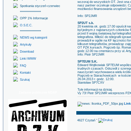
wczoraj do wszystkich OT. Jest ona d
nasz partner oczekuje odpowiedzi. 
Spotkania styczeń-czerwiec
możliwości finansowania urządzeń b
******************
Info: SP2JMR
OPP 1% Informacje
SP2UT s.k.
O.S.E.C.
20 kwietnia ok. godz.17.00 opuścił
był jednym z najstarszych członków
******************
przed II wojną światową był telegrafis
telegrafista. Miłość do telegrafii spr
NEWS wg kategorii
prowadził w ogóle na KF łączności foni
kilkuset telegrafistów, prowadząc zaj
Artykuły
OT PZK kursach. Pogrzeb śp. Romana
godz.12.00 na cmentarzu przy ul. Art
Download
Info: Piotr SP2JMR
Linki WWW
SP7EUM S.K.
Edward Wojtkowiak SP7EUM współzało
FAQ
trudnych czasach. Odszedł z szeregó
nauczyciel i wychowawca wielu krót
Kontakt
Pogrzeb w Starachowicach w kościel
26.04.2013 r. godz. 12:00.
Szukaj
Stanisław SP7CXV
Tyle informacji na dzisiaj.
Zadanie publiczne NDAP
Vy 73! Piotr SP2JMR wiceprezes PZ
Link
4627 Czytań ˇ