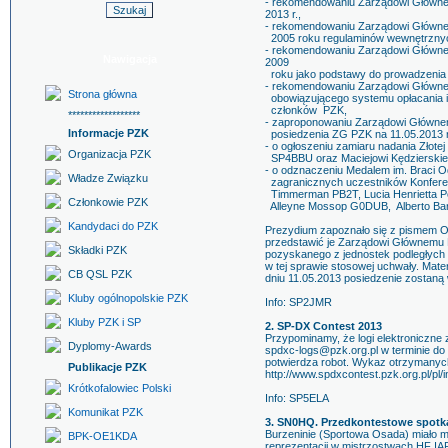
- rekomendowaniu Zarządowi Główne
2013 r.,
- rekomendowaniu Zarządowi Główne
2005 roku regulaminów wewnętrzny
- rekomendowaniu Zarządowi Główn
Nawigacja
2009
roku jako podstawy do prowadzenia 
- rekomendowaniu Zarządowi Główne
Strona główna
obowiązującego systemu opłacania i 
członków PZK,
******************
- zaproponowaniu Zarządowi Główne
Informacje PZK
posiedzenia ZG PZK na 11.05.2013 r
- o ogłoszeniu zamiaru nadania Złot
Organizacja PZK
SP4BBU oraz Maciejowi Kędziersk
- o odznaczeniu Medalem im. Braci O
Władze Związku
zagranicznych uczestników Konferen
Timmerman PB2T, Lucia Henrietta Pe
Członkowie PZK
Alleyne Mossop G0DUB, Alberto Ba
Kandydaci do PZK
Prezydium zapoznało się z pismem O
przedstawić je Zarządowi Głównemu 
Składki PZK
pozyskanego z jednostek podległych
w tej sprawie stosowej uchwały. Mat
CB QSL PZK
dniu 11.05.2013 posiedzenie zostaną 
Kluby ogólnopolskie PZK
Info: SP2JMR
Kluby PZK i SP
2. SP-DX Contest 2013
Przypominamy, że logi elektroniczn
Dyplomy-Awards
spdxc-logs@pzk.org.pl w terminie do
potwierdza robot. Wykaz otrzymanych 
Publikacje PZK
http://www.spdxcontest.pzk.org.pl/pl
Krótkofalowiec Polski
Info: SP5ELA
Komunikat PZK
3. SN0HQ. Przedkontestowe spotk
Burzeninie (Sportowa Osada) miało 
BPK-OE1KDA
reprezentacji w mistrzostwach HF IA