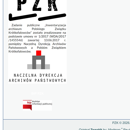
BIP PZK
PZK © 2026.
Original
TweakIt
by: Madman
ˇ
Re-d