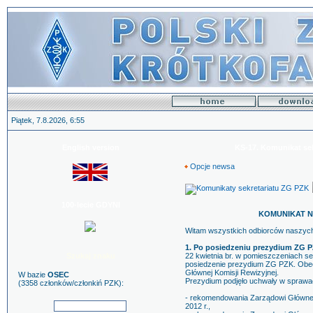
Piątek, 7.8.2026, 6:55
English version
KS-17. Komunikat sek
Opcje newsa
100-lecie GDYNI
KOMUNIKAT NR 
Witam wszystkich odbiorców naszych 
1. Po posiedzeniu prezydium ZG PZ
Szukaj znaku
22 kwietnia br. w pomieszczeniach s
posiedzenie prezydium ZG PZK. Obecn
Głównej Komisji Rewizyjnej.
W bazie
OSEC
Prezydium podjęło uchwały w sprawa
(3358 członków/członkiń PZK):
- rekomendowania Zarządowi Główne
2012 r.,