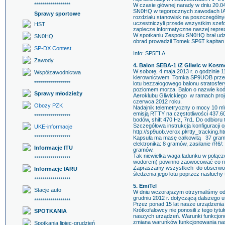
******************
W czasie głównej narady w dniu 20.0
SN0HQ w tegorocznych zawodach IAR
Sprawy sportowe
rozdziału stanowisk na poszczególn
uczestniczyli przede wszystkim szefo
HST
zaplecze informatyczne naszej reprez
W spotkaniu Zespołu SN0HQ brał ud
SN0HQ
obrad prowadził Tomek SP6T kapitan
SP-DX Contest
Info: SP5ELA
Zawody
4. Balon SEBA-1 /Z Gliwic w Kosmo
W sobotę, 4 maja 2013 r. o godzinie
Współzawodnictwa
kierownictwem Tomka SP9UOB przepr
******************
lotu bezzałogowego balonu stratosfe
poziomem morza. Balon o nazwie kod
Sprawy młodzieży
Aeroklubu Gliwickiego w ramach proj
czerwca 2012 roku.
Obozy PZK
Nadajnik telemetryczny o mocy 10 m
emisją RTTY na częstotliwości 437.6
******************
bodów, shift 470 Hz, 7n1. Do odbioru t
Szczegółowa instrukcja konfiguracji 
UKE-informacje
http://sp9uob.verox.pl/rtty_tracking.ht
******************
Kapsuła ma masę całkowitą 37 gram
elektronika: 8 gramów, zasilanie /R6/
Informacje ITU
gramów.
Tak niewielka waga ładunku w połącz
******************
wodorem) powinno zaowocować co naj
Zapraszamy wszystkich do obserwowan
Informacje IARU
śledzenia jego lotu poprzez nasłuchy 
******************
5. EmiTel
Stacje auto
W dniu wczorajszym otrzymaliśmy od
grudniu 2012 r. dotyczącą dalszego 
******************
Przez ponad 15 lat nasze urządzenia
Krótkofalowcy nie ponosili z tego ty
SPOTKANIA
naszych urządzeń. Warunki funkcjonow
zmiana warunków funkcjonowania nas
Spotkania lipiec-grudzień