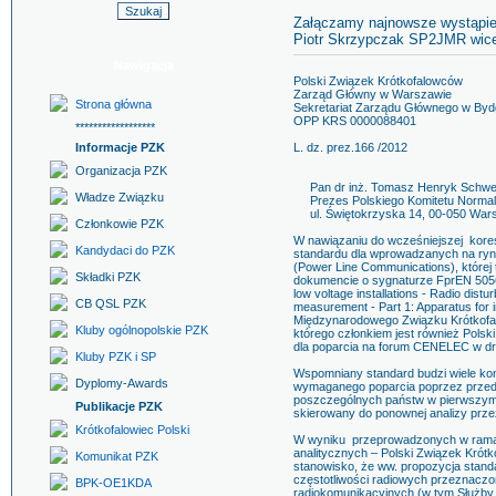
Zał
ą
czamy najnowsze wystąpie
Piotr Skrzypczak SP2JMR wic
Nawigacja
Polski Związek Krótkofalowców
Zarząd Główny w Warszawie
Strona główna
Sekretariat Zarządu Głównego w By
OPP KRS 0000088401
******************
Informacje PZK
L. dz. prez.166 /2012
Organizacja PZK
Pan dr inż. Tomasz Henryk Schwei
Władze Związku
Prezes Polskiego Komitetu Normal
ul. Świętokrzyska 14, 00-050 War
Członkowie PZK
W nawiązaniu do wcześniejszej kores
Kandydaci do PZK
standardu dla wprowadzanych na ry
(Power Line Communications), której 
Składki PZK
dokumencie o sygnaturze FprEN 50561
low voltage installations - Radio dist
CB QSL PZK
measurement - Part 1: Apparatus for i
Międzynarodowego Związku Krótkofalo
Kluby ogólnopolskie PZK
którego członkiem jest również Polsk
dla poparcia na forum CENELEC w d
Kluby PZK i SP
Wspomniany standard budzi wiele kont
Dyplomy-Awards
wymaganego poparcia poprzez przeds
poszczególnych państw w pierwszym gł
Publikacje PZK
skierowany do ponownej analizy prze
Krótkofalowiec Polski
W wyniku przeprowadzonych w rama
analitycznych – Polski Związek Krót
Komunikat PZK
stanowisko, że ww. propozycja stand
częstotliwości radiowych przeznacz
BPK-OE1KDA
radiokomunikacyjnych (w tym Służby A