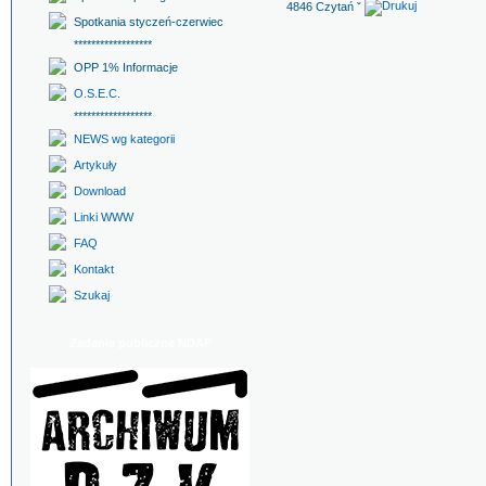
4846 Czytań ˇ
Spotkania styczeń-czerwiec
******************
OPP 1% Informacje
O.S.E.C.
******************
NEWS wg kategorii
Artykuły
Download
Linki WWW
FAQ
Kontakt
Szukaj
Zadanie publiczne NDAP