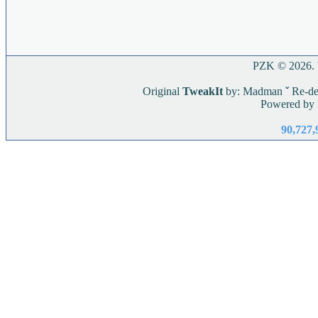
PZK © 2026. W
Original
TweakIt
by: Madman
ˇ
Re-de
Powered by
90,727,