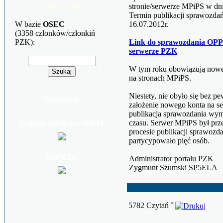
stronie/serwerze MPiPS w dni
Szukaj znaku
Termin publikacji sprawozdań
W bazie
OSEC
16.07.2012r.
(3358 członków/członkiń
PZK):
Link do sprawozdania OPP
serwerze PZK
W tym roku obowiązują nowe 
na stronach MPiPS.
Niestety, nie obyło się bez 
Nawigacja
założenie nowego konta na s
publikacja sprawozdania wyma
czasu. Serwer MPiPS był prz
Zadanie publiczne NDAP
procesie publikacji sprawozd
partycypowało pięć osób.
BIP PZK
Administrator portalu PZK
Zygmunt Szumski SP5ELA
5782 Czytań ˇ