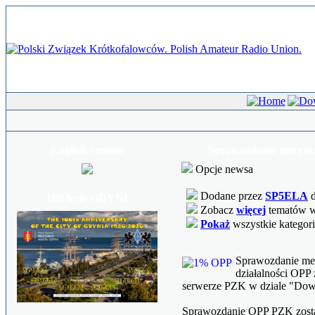
English version
Sprawozdanie meryto
Opcje newsa
Dodane przez
SP5ELA
d
100-lecie GDYNI
Zobacz
więcej
tematów w 
Pokaż
wszystkie kategor
Sprawozdanie me
działalności OPP
serwerze PZK w dziale "Dow
Sprawozdanie OPP PZK zosta