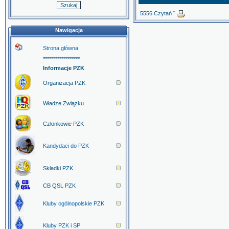
5556 Czytań ˇ
Nawigacja
Strona główna
******************
Informacje PZK
Organizacja PZK
Władze Związku
Członkowie PZK
Kandydaci do PZK
Składki PZK
CB QSL PZK
Kluby ogólnopolskie PZK
Kluby PZK i SP