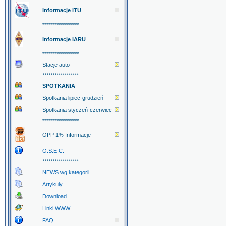
Informacje ITU
******************
Informacje IARU
******************
Stacje auto
******************
SPOTKANIA
Spotkania lipiec-grudzień
Spotkania styczeń-czerwiec
******************
OPP 1% Informacje
O.S.E.C.
******************
NEWS wg kategorii
Artykuły
Download
Linki WWW
FAQ