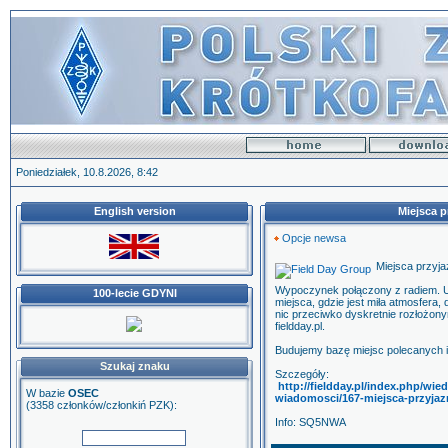
Poniedziałek, 10.8.2026, 8:42
English version
Miejsca 
Opcje newsa
Miejsca przyj
Wypoczynek połączony z radiem. Ur
100-lecie GDYNI
miejsca, gdzie jest miła atmosfera,
nic przeciwko dyskretnie rozłożon
fieldday.pl.
Budujemy bazę miejsc polecanych i
Szukaj znaku
Szczegóły:
http://fieldday.pl/index.php/wie
W bazie
OSEC
wiadomosci/167-miejsca-przyja
(3358 członków/członkiń PZK):
Info: SQ5NWA