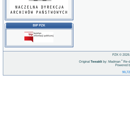
BIP PZK
PZK © 2026.
Original
TweakIt
by: Madman
ˇ
Re-d
Powered b
90,72