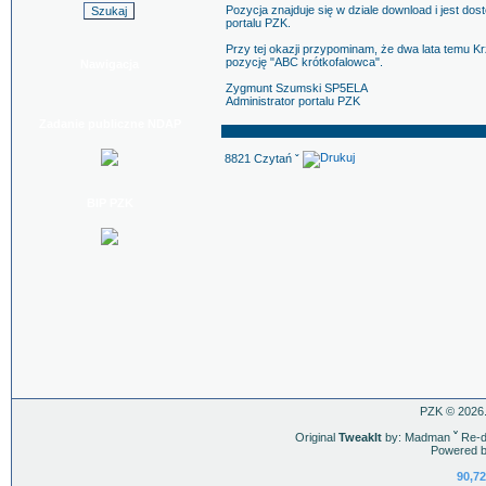
Pozycja znajduje się w dziale download i jest d
portalu PZK.
Przy tej okazji przypominam, że dwa lata temu K
pozycję "ABC krótkofalowca".
Nawigacja
Zygmunt Szumski SP5ELA
Administrator portalu PZK
Zadanie publiczne NDAP
8821 Czytań ˇ
BIP PZK
PZK © 2026.
Original
TweakIt
by: Madman
ˇ
Re-d
Powered b
90,72