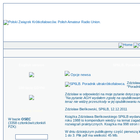
English version
SP6LB. Poradnik
Opcje newsa
Zdzisław
"Poradni
100-lecie GDYNI
Zdzisław w odpowiedzi na moje pytanie dotyczące 
"Na pytanie AGH wydałem zgodę na opublikowanie 
teraz nie widzę przeszkody w jej opublikowaniu n
Zdzisław Bieńkowski, SP6LB, 12.12.2011
Szukaj znaku
Książka Zdzisława Bieńkowskiego SP6LB wydana
W bazie
OSEC
roku 1988 to kompendium wiedzy na temat zagadnie
(3358 członków/członkiń
rozwiązań praktycznych. Książka ma 998 stron i
PZK):
W dniu dzisiejszym publikujemy część pierwszą ks
1 do 3. Plik pdf ma wielkość 45 Mb.