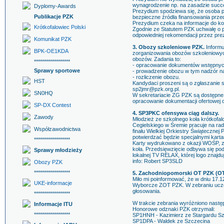
wynagrodzenie np. na zasadzie succ
Dyplomy-Awards
Prezydium spodziewa się, że osoba p
Publikacje PZK
bezpieczne źródła finansowania prze
Prezydium czeka na informacje do ko
Krótkofalowiec Polski
Zgodnie ze Statutem PZK uchwałę o p
odpowiedniej rekomendacji przez pr
Komunikat PZK
3. Obozy szkoleniowe PZK.
Informu
BPK-OE1KDA
zorganizowania obozów szkoleniowy
obozów. Zadania to:
******************
- opracowanie dokumentów wstępny
Sprawy sportowe
- prowadzenie obozu w tym nadzór n
- rozliczenie obozu.
HST
Kandydaci proszeni są o zgłaszanie
sp2jmr@pzk.org.pl.
SN0HQ
W sekretariacie ZG PZK są dostępne 
opracowanie dokumentacji ofertowej o
SP-DX Contest
4. SP3PKC ofensywa ciąg dalszy.
Zawody
Młodzież ze szkolnego koła krótkofal
Cegielskiego w Śremie pracuje na radi
Współzawodnictwa
finału Wielkiej Orkiestry Świątecznej 
potwierdzać będzie specjalnymi kart
******************
Karty wydrukowano z okazji WOŚP, z 
koła. Przedsięwzięcie odbywa się po
Sprawy młodzieży
lokalnej TV RELAX, której logo znajdu
info: Robert SP3SLD
Obozy PZK
******************
5. Zachodniopomorski OT PZK (OT
Miło mi poinformować, że w dniu 17.
UKE-informacje
Wyborcze ZOT PZK. W zebraniu uczes
głosowania.
******************
W trakcie zebrania wyróżniono nastę
Informacje ITU
Honorowe odznaki PZK otrzymali:
******************
SP1HNH - Kazimierz ze Stargardu S
SP1DPA - Waldek ze Szczecina