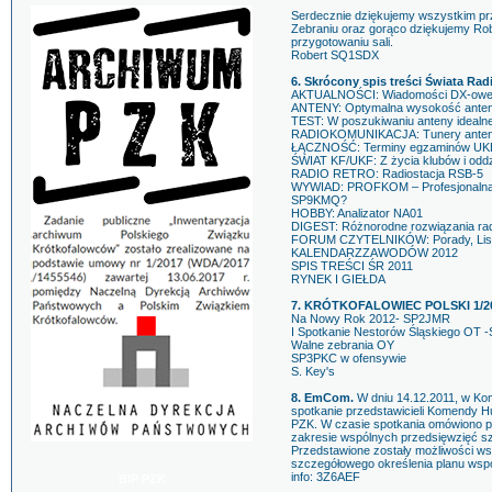
Serdecznie dziękujemy wszystkim pr
Zebraniu oraz gorąco dziękujemy Ro
przygotowaniu sali.
Robert SQ1SDX
6. Skrócony spis treści Świata Rad
AKTUALNOŚCI: Wiadomości DX-owe d
ANTENY: Optymalna wysokość ante
TEST: W poszukiwaniu anteny idealne
RADIOKOMUNIKACJA: Tunery ante
ŁĄCZNOŚĆ: Terminy egzaminów UKE,
ŚWIAT KF/UKF: Z życia klubów i odd
RADIO RETRO: Radiostacja RSB-5
WYWIAD: PROFKOM – Profesjonalna A
SP9KMQ?
HOBBY: Analizator NA01
DIGEST: Różnorodne rozwiązania ra
FORUM CZYTELNIKÓW: Porady, Lis
KALENDARZZAWODÓW 2012
SPIS TREŚCI ŚR 2011
RYNEK I GIEŁDA
7. KRÓTKOFALOWIEC POLSKI 1/2
Na Nowy Rok 2012- SP2JMR
I Spotkanie Nestorów Śląskiego OT
Walne zebrania OY
SP3PKC w ofensywie
S. Key's
8. EmCom.
W dniu 14.12.2011, w Ko
spotkanie przedstawicieli Komendy
PZK. W czasie spotkania omówiono p
zakresie wspólnych przedsięwzięć s
Przedstawione zostały możliwości wsz
szczegółowego określenia planu wspó
info: 3Z6AEF
BIP PZK