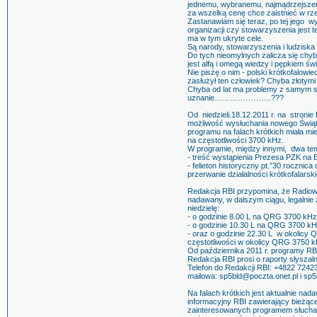
jednemu, wybranemu, najmądrzejszemu
za wszelką cenę chce zaistnieć w rzec
Zastanawiam się teraz, po tej jeg
organizacji czy stowarzyszenia jest 
ma w tym ukryte cele.
Są narody, stowarzyszenia i ludziska
Do tych nieomylnych zalicza się chyba
jest alfą i omegą wiedzy i pępkiem świ
Nie piszę o nim - polski krótkofalowi
zasłużył ten człowiek? Chyba złotymi 
Chyba od lat ma problemy z samym so
uznanie………………….???
Od niedzieli.18.12.2011 r. na stronie 
możliwość wysłuchania nowego Świąte
programu na falach krótkich miała mi
na częstotliwości 3700 kHz.
W programie, między innymi, dwa te
- treść wystąpienia Prezesa PZK na 
- felieton historyczny pt.”30 rocznic
przerwanie działalności krótkofalarsk
Redakcja RBI przypomina, że Radiowy 
nadawany, w dalszym ciągu, legalni
niedzielę:
- o godzinie 8.00 L na QRG 3700 kHz
- o godzinie 10.30 L na QRG 3700 kH
- oraz o godzinie 22.30 L w okolicy
częstotliwości w okolicy QRG 3750 k
Od października 2011 r. programy R
Redakcja RBI prosi o raporty słyszal
Telefon do Redakcji RBI: +4822 7242
mailowa: sp5bld@poczta.onet.pl i sp
Na falach krótkich jest aktualnie na
informacyjny RBI zawierający bieżąc
zainteresowanych programem słuchac