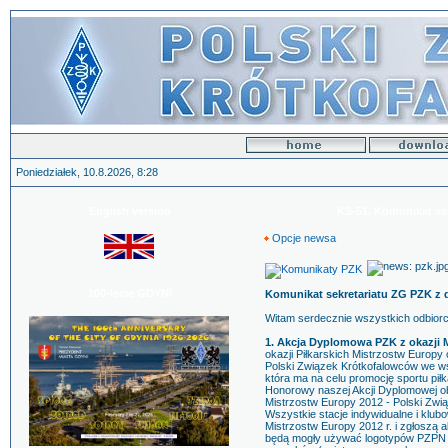
Poniedziałek, 10.8.2026, 8:28
English version
KS-51. Komunikat sek
Opcje newsa
100-lecie GDYNI
Komunikat sekretariatu ZG PZK z d
Witam serdecznie wszystkich odbiorc
1. Akcja Dyplomowa PZK z okazji M
okazji Piłkarskich Mistrzostw Europ
Polski Związek Krótkofalowców we w
która ma na celu promocję sportu piłk
Honorowy naszej Akcji Dyplomowej o
Mistrzostw Europy 2012 - Polski Zwią
Wszystkie stacje indywidualne i klub
Mistrzostw Europy 2012 r. i zgłoszą
będą mogły używać logotypów PZPN i