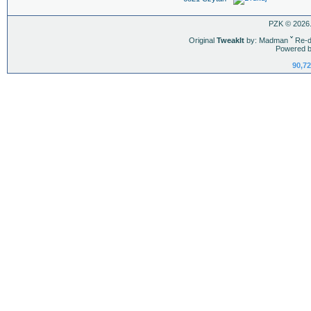
PZK © 2026.
Original
TweakIt
by: Madman
ˇ
Re-d
Powered b
90,72