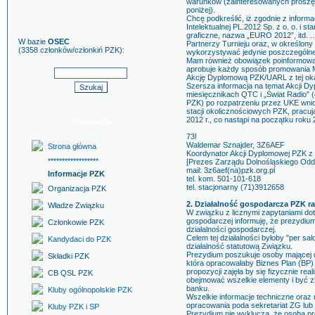
warunków (zainteresowanych proszę o
poniżej).
Chcę podkreślić, iż zgodnie z inform
Szukaj znaku
Intelektualnej PL.2012 Sp. z o. o. i 
graficzne, nazwa „EURO 2012”, itd. .
W bazie
OSEC
Partnerzy Turnieju oraz, w określon
(3358 członków/członkiń PZK):
wykorzystywać jedynie poszczególn
Mam również obowiązek poinformować,
aprobuje każdy sposób promowania 
Akcję Dyplomową PZK/UARL z tej oka
Szersza informacja na temat Akcji D
miesięcznikach QTC i „Świat Radio” 
PZK) po rozpatrzeniu przez UKE wnio
stacji okolicznościowych PZK, pracuj
2012 r., co nastąpi na początku roku 
Nawigacja
73!
Waldemar Sznajder, 3Z6AEF
Strona główna
Koordynator Akcji Dyplomowej PZK z 
******************
[Prezes Zarządu Dolnośląskiego Odd
mail: 3z6aef(na)pzk.org.pl
Informacje PZK
tel. kom. 501-101-618
tel. stacjonarny (71)3912658
Organizacja PZK
2. Działalność gospodarcza PZK ra
Władze Związku
W związku z licznymi zapytaniami dot
gospodarczej informuję, że prezydi
Członkowie PZK
działalności gospodarczej.
Celem tej działalności byłoby "per 
Kandydaci do PZK
działalność statutową Związku.
Prezydium poszukuje osoby mającej d
Składki PZK
która opracowałaby Biznes Plan (BP) 
propozycji zajęła by się fizycznie rea
CB QSL PZK
obejmować wszelkie elementy i być 
banku.
Kluby ogólnopolskie PZK
Wszelkie informacje techniczne oraz
opracowania poda sekretariat ZG lub
Kluby PZK i SP
Prezydium nie wyklucza, że osoba p