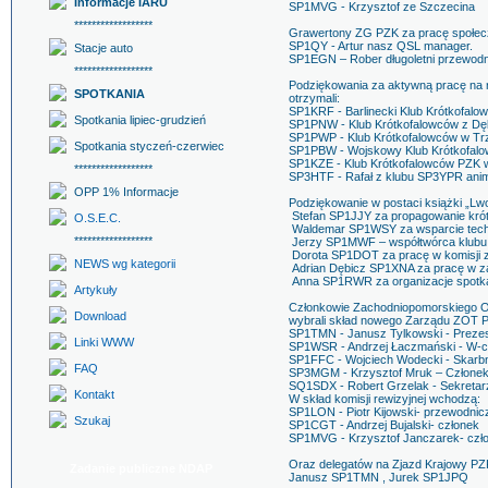
Informacje IARU
SP1MVG - Krzysztof ze Szczecina
******************
Grawertony ZG PZK za pracę społecz
SP1QY - Artur nasz QSL manager.
Stacje auto
SP1EGN – Rober długoletni przewodn
******************
Podziękowania za aktywną pracę na
SPOTKANIA
otrzymali:
SP1KRF - Barlinecki Klub Krótkofalo
Spotkania lipiec-grudzień
SP1PNW - Klub Krótkofalowców z D
SP1PWP - Klub Krótkofalowców w Tr
Spotkania styczeń-czerwiec
SP1PBW - Wojskowy Klub Krótkofalo
SP1KZE - Klub Krótkofalowców PZK w
******************
SP3HTF - Rafał z klubu SP3YPR anim
OPP 1% Informacje
Podziękowanie w postaci książki „Lwo
Stefan SP1JJY za propagowanie krót
O.S.E.C.
Waldemar SP1WSY za wsparcie tec
******************
Jerzy SP1MWF – współtwórca klub
Dorota SP1DOT za pracę w komisji
NEWS wg kategorii
Adrian Dębicz SP1XNA za pracę w za
Anna SP1RWR za organizacje spotka
Artykuły
Członkowie Zachodniopomorskiego O
Download
wybrali skład nowego Zarządu ZOT PZ
SP1TMN - Janusz Tylkowski - Preze
Linki WWW
SP1WSR - Andrzej Łaczmański - W-c
SP1FFC - Wojciech Wodecki - Skarb
FAQ
SP3MGM - Krzysztof Mruk – Człone
SQ1SDX - Robert Grzelak - Sekretar
Kontakt
W skład komisji rewizyjnej wchodzą:
SP1LON - Piotr Kijowski- przewodni
Szukaj
SP1CGT - Andrzej Bujalski- członek
SP1MVG - Krzysztof Janczarek- czł
Oraz delegatów na Zjazd Krajowy PZ
Zadanie publiczne NDAP
Janusz SP1TMN , Jurek SP1JPQ