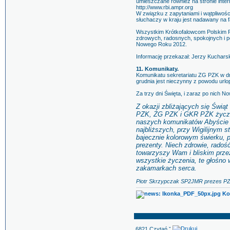
umieszczane również na stronie inte
http://www.rbi.ampr.org
W związku z zapytaniami i wątpliwośc
słuchaczy w kraju jest nadawany na 
Wszystkim Krótkofalowcom Polskim R
zdrowych, radosnych, spokojnych i 
Nowego Roku 2012.
Informację przekazał: Jerzy Kuchar
11. Komunikaty.
Komunikatu sekretariatu ZG PZK w dni
grudnia jest nieczynny z powodu urlo
Za trzy dni Święta, i zaraz po nich 
Z okazji zbliżających się Świą
PZK, ZG PZK i GKR PZK życzę
naszych komunikatów Abyście Ś
najbliższych, przy Wigilijnym s
bajecznie kolorowym świerku, 
prezenty. Niech zdrowie, radoś
towarzyszy Wam i bliskim prze
wszystkie życzenia, te głośno
zakamarkach serca.
Piotr Skrzypczak SP2JMR prezes P
Kom
6821 Czytań ˇ