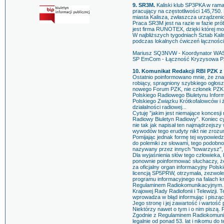
9. SR3M.
Kaliski klub SP3PKA w ram
pracujący na częstotliwości 145,750.
miasta Kalisza, zwłaszcza urządzen
Praca SR3M jest na razie w fazie pr
jest firma RUNOTEX, dzięki której mo
W najbliższych tygodniach Sztab Kali
podczas lokalnych ćwiczeń łączności
Mariusz SQ3NVW - Koordynator WA
SP EmCom - Łączność Kryzysowa P
10. Komunikat Redakcji RBI PZK z d
Ostatnio poinformowano mnie, że znan
robiący, spragniony szybkiego ogłosz
nowego Forum PZK, nie członek PZK, z
Polskiego Radiowego Biuletynu In
Polskiego Związku Krótkofalowców i 
działalności radiowej...
Cytuję ”jakim jest niemające koncesji
Radiowy Biuletyn Radiowy”. Koniec cyt
nie tak jak napisał ten najmądrzejszy 
wywodów tego erudyty nikt nie zrozu
Pomijając jednak formę tej wypowiedz
do polemiki ze słowami, tego podobno
nazywany przez innych "towarzysz", ni
Dla wyjaśnienia słów tego człowieka
ponownie poinformować słuchaczy, ż
za oficjalny organ informacyjny Pols
licencją SP5PRW, otrzymała, zezwole
programu informacyjnego na falach kró
Regulaminem Radiokomunikacyjnym. Do
Krajowej Rady Radiofonii i Telewizji. 
wprowadza w błąd informując i pisząc 
Jego stronę i jej zawartość i wartość
Niektórzy nawet o tym i o nim piszą. 
Zgodnie z Regulaminem Radiokomunik
legalnie od ponad 53. lat i nikomu do