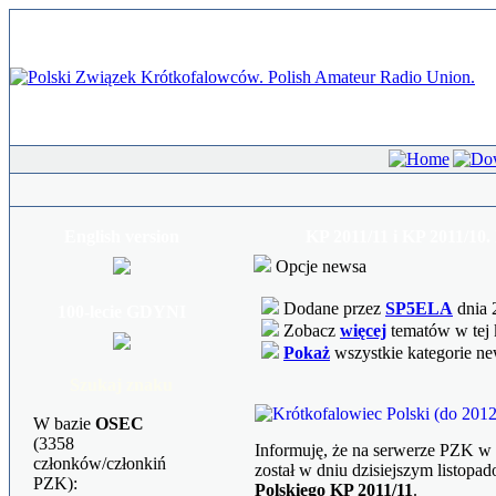
English version
KP 2011/11 i KP 2011/10.
Opcje newsa
Dodane przez
SP5ELA
dnia 
100-lecie GDYNI
Zobacz
więcej
tematów w tej 
Pokaż
wszystkie kategorie n
Szukaj znaku
W bazie
OSEC
(3358
Informuję, że na serwerze PZK w
członków/członkiń
został w dniu dzisiejszym listop
PZK):
Polskiego KP 2011/11
.