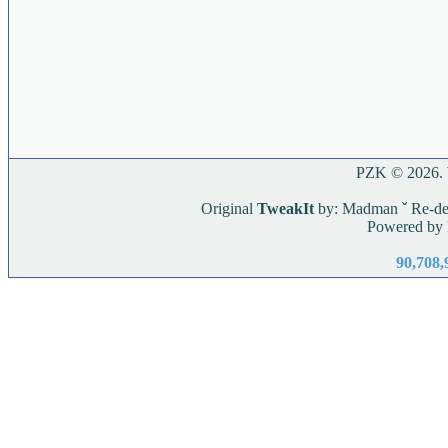
PZK © 2026. W
Original
TweakIt
by: Madman
ˇ
Re-de
Powered by
90,708,