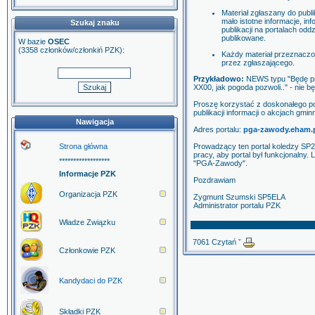
Materiał zgłaszany do publ
mało istotne informacje, i
Szukaj znaku
publikacji na portalach od
publikowane.
W bazie
OSEC
(3358 członków/członkiń PZK):
Każdy materiał przeznaczo
przez zgłaszającego.
Przykładowo:
NEWS typu "Będę pra
XX00, jak pogoda pozwoli.." - nie b
Proszę korzystać z doskonałego p
publikacji informacji o akcjach gmin
Nawigacja
Adres portalu:
pga-zawody.eham.
Strona główna
Prowadzący ten portal koledzy SP2
pracy, aby portal był funkcjonalny.
******************
"PGA-Zawody".
Informacje PZK
Pozdrawiam
Organizacja PZK
Zygmunt Szumski SP5ELA
Administrator portalu PZK
Władze Związku
7061 Czytań ˇ
Członkowie PZK
Kandydaci do PZK
Składki PZK