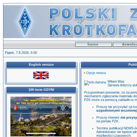
Piątek, 7.8.2026, 5:00
English version
Publi
Opcje newsa
Witam Was
Sprawa dotyczy publ
100-lecie GDYNI
Przypominam ponownie, że na port
mechanizm zgłaszania materiału do 
PZK może za pomocą zakładki w men
Proszę nie przysyłać na kon
uzgodnionymi wcześniej
Proszę również
nie przysy
na portalu PZK.
Terminy publikacji NEWS-ó
Administrator nie będzie pi
możliwości czasowych.