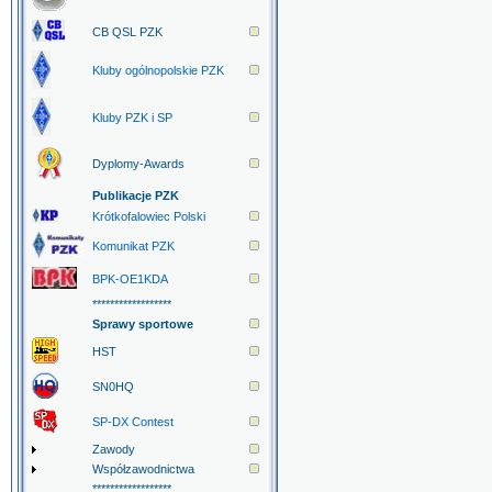
CB QSL PZK
Kluby ogólnopolskie PZK
Kluby PZK i SP
Dyplomy-Awards
Publikacje PZK
Krótkofalowiec Polski
Komunikat PZK
BPK-OE1KDA
******************
Sprawy sportowe
HST
SN0HQ
SP-DX Contest
Zawody
Współzawodnictwa
******************