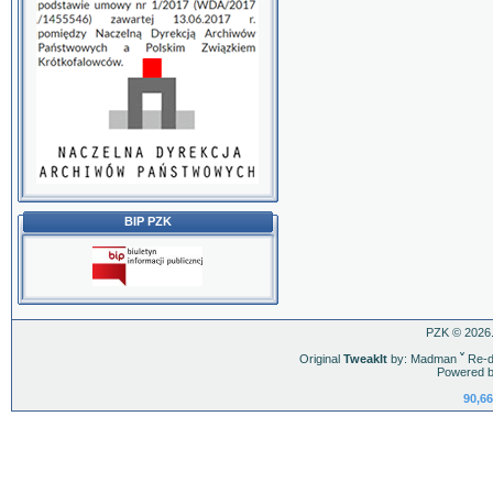
BIP PZK
PZK © 2026.
Original
TweakIt
by: Madman
ˇ
Re-d
Powered b
90,66