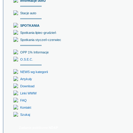
Informacje IARU
******************
Stacje auto
******************
SPOTKANIA
Spotkania lipiec-grudzień
Spotkania styczeń-czerwiec
******************
OPP 1% Informacje
O.S.E.C.
******************
NEWS wg kategorii
Artykuły
Download
Linki WWW
FAQ
Kontakt
Szukaj
Zadanie publiczne NDAP