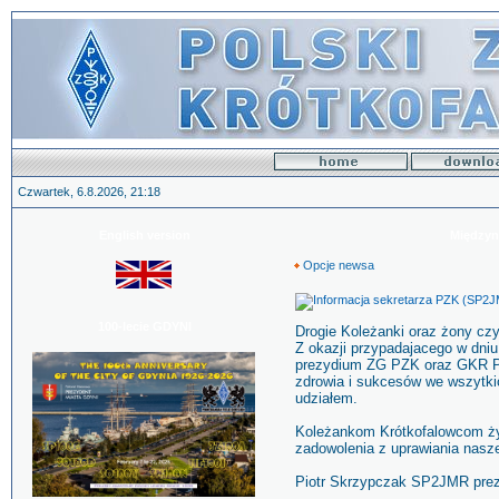
Czwartek, 6.8.2026, 21:18
English version
Międzyn
Opcje newsa
100-lecie GDYNI
Drogie Koleżanki oraz żony cz
Z okazji przypadajacego w dni
prezydium ZG PZK oraz GKR P
zdrowia i sukcesów we wszytki
udziałem.
Koleżankom Krótkofalowcom ży
zadowolenia z uprawiania nasz
Piotr Skrzypczak SP2JMR pre