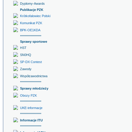
Dyplomy-Awards
Publikacje PZK
Krótkofalowiec Polski
Komunikat PZK
BPK-OE1KDA
******************
Sprawy sportowe
HST
SN0HQ
SP-DX Contest
Zawody
Współzawodnictwa
******************
Sprawy młodzieży
Obozy PZK
******************
UKE-informacje
******************
Informacje ITU
******************