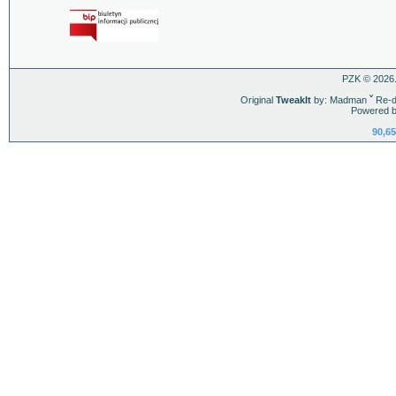
PZK © 2026.
Original
TweakIt
by: Madman
ˇ
Re-d
Powered b
90,65