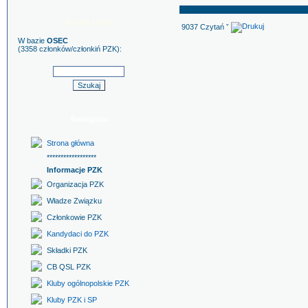
Szukaj znaku
9037 Czytań ˇ
W bazie
OSEC
(3358 członków/członkiń PZK):
Nawigacja
Strona główna
******************
Informacje PZK
Organizacja PZK
Władze Związku
Członkowie PZK
Kandydaci do PZK
Składki PZK
CB QSL PZK
Kluby ogólnopolskie PZK
Kluby PZK i SP