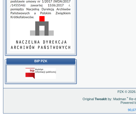
BIP PZK
PZK © 2026.
Original
TweakIt
by: Madman
ˇ
Re-d
Powered b
90,67