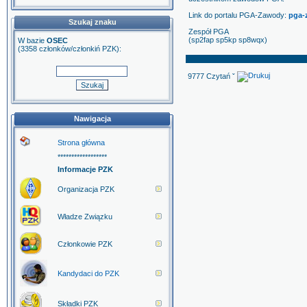
Link do portalu PGA-Zawody:
pga-
Szukaj znaku
Zespół PGA
(sp2fap sp5kp sp8wqx)
W bazie
OSEC
(3358 członków/członkiń PZK):
9777 Czytań ˇ
Nawigacja
Strona główna
******************
Informacje PZK
Organizacja PZK
Władze Związku
Członkowie PZK
Kandydaci do PZK
Składki PZK