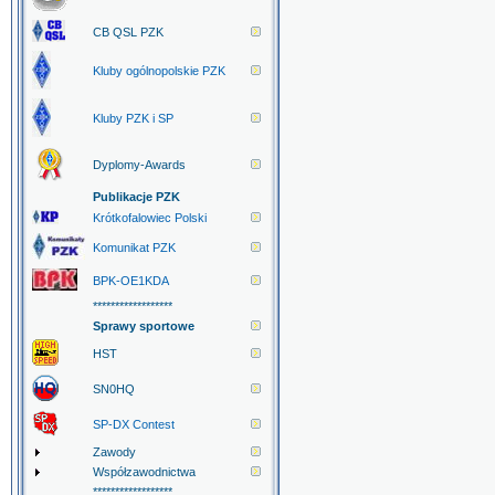
CB QSL PZK
Kluby ogólnopolskie PZK
Kluby PZK i SP
Dyplomy-Awards
Publikacje PZK
Krótkofalowiec Polski
Komunikat PZK
BPK-OE1KDA
******************
Sprawy sportowe
HST
SN0HQ
SP-DX Contest
Zawody
Współzawodnictwa
******************