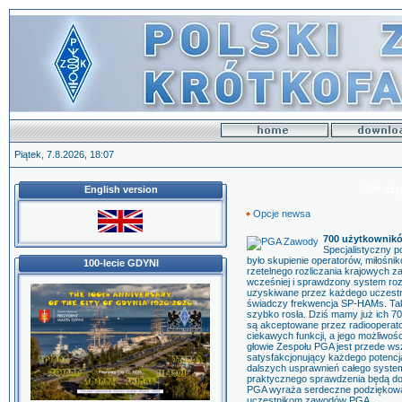
Piątek, 7.8.2026, 18:07
English version
700 uży
Opcje newsa
700 użytkownik
Specjalistyczny 
było skupienie operatorów, miłośn
100-lecie GDYNI
rzetelnego rozliczania krajowych 
wcześniej i sprawdzony system roz
uzyskiwane przez każdego uczestnik
świadczy frekwencja SP-HAMs. Ta
szybko rosła. Dziś mamy już ich 70
są akceptowane przez radioopera
ciekawych funkcji, a jego możliwoś
głowie Zespołu PGA jest przede w
satysfakcjonujący każdego potencj
dalszych usprawnień całego systemu
praktycznego sprawdzenia będą do
PGA wyraża serdeczne podziękow
uczestnikom zawodów PGA.