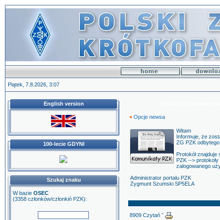
Piątek, 7.8.2026, 3:07
English version
Protokół z posiedzeni
Opcje newsa
Witam
Informuje, że zos
ZG PZK odbytego 
100-lecie GDYNI
Protokół znajduje 
PZK --> protokoły
zalogowanego uży
Administrator portalu PZK
Szukaj znaku
Zygmunt Szumski SP5ELA
W bazie
OSEC
(3358 członków/członkiń PZK):
8909 Czytań ˇ