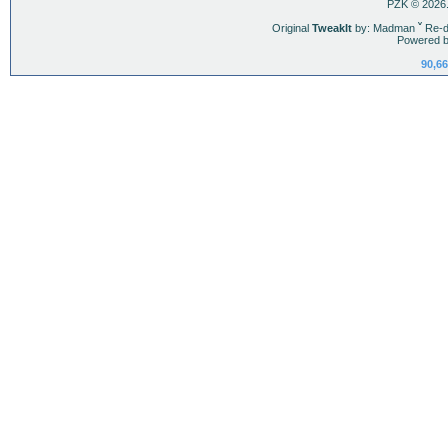
PZK © 2026.
Original
TweakIt
by: Madman
ˇ
Re-d
Powered b
90,66