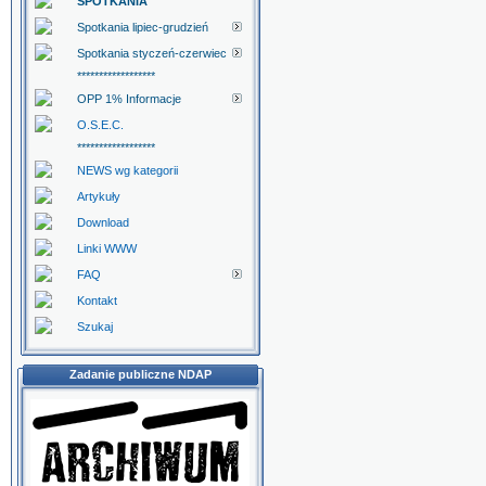
SPOTKANIA
Spotkania lipiec-grudzień
Spotkania styczeń-czerwiec
******************
OPP 1% Informacje
O.S.E.C.
******************
NEWS wg kategorii
Artykuły
Download
Linki WWW
FAQ
Kontakt
Szukaj
Zadanie publiczne NDAP