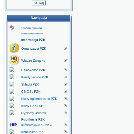
Nawigacja
Strona główna
******************
Informacje PZK
Organizacja PZK
Władze Związku
Członkowie PZK
Kandydaci do PZK
Składki PZK
CB QSL PZK
Kluby ogólnopolskie PZK
Kluby PZK i SP
Dyplomy-Awards
Publikacje PZK
Krótkofalowiec Polski
Komunikat PZK