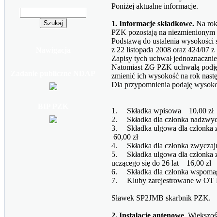
Poniżej aktualne informacje.
1. Informacje składkowe.
Na rok
PZK pozostają na niezmienionym 
Podstawą do ustalenia wysokości 
z 22 listopada 2008 oraz 424/07 z 
Nawigacja
Zapisy tych uchwał jednoznacznie
Natomiast ZG PZK uchwałą podję
Zadanie publiczne NDAP
zmienić ich wysokość na rok nast
Dla przypomnienia podaję wysoko
BIP PZK
1. Składka wpisowa 10,00
2. Składka dla członka nad
3. Składka ulgowa dla członka 
60,00 zł
4. Składka dla członka zwyc
5. Składka ulgowa dla członka z
uczącego się do 26 lat 16,00
6. Składka dla członka wspo
7. Kluby zarejestrowane w 
Sławek SP2JMB skarbnik PZK.
2. Instalacje antenowe
. Większoś