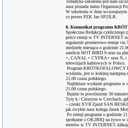
Tematyka szkolenia jest nam szcze
nasz posiada status Organizacji P
W szkoleniu w dniu wczorajszym 
ce prezes PZK Jan SP2JLR.
8. Komunikat programu KR
Społeczna Redakcja cyklicznego 
prócz emisji w TV INTERNET na
regularnie premierowe emisje v
niedzielę miesiąca o godzinie 21.0
satelicie HOT BIRD 9 oraz na p
+, CANAL + CYFRA+ oraz N, i p
telewizjach kablowych w Polsce.
Program KRÓTKOFALOWCY BIS
wydaniu, jest w kolejną następną 
21.00 czasu polskiego.
Najbliższe wydanie programu w ni
21.00 czasu polskiego.
Będzie to powtórzenie 30 minutow
Tyry k / Cieszyna w Czechach, gd
– czeski XVII Zjazd SAN BESKID
jak zwykle nasz kolega Janek M
Po emisji programu o godzinie 
spotkanie z OK2BIQ na żywo w cz
metrów w TV INTERNET, klikają