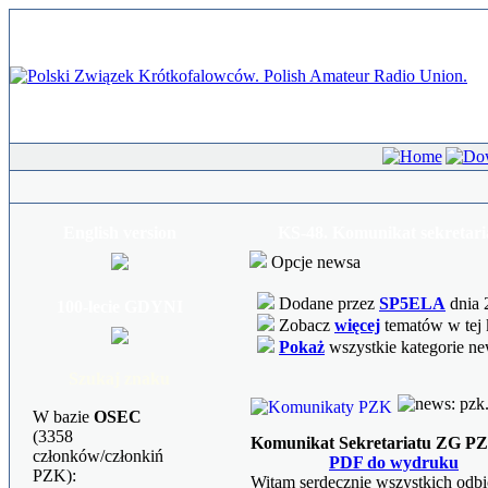
English version
KS-48. Komunikat sekretar
Opcje newsa
Dodane przez
SP5ELA
dnia 
100-lecie GDYNI
Zobacz
więcej
tematów w tej 
Pokaż
wszystkie kategorie n
Szukaj znaku
W bazie
OSEC
(3358
Komunikat Sekretariatu ZG PZ
członków/członkiń
PDF do wydruku
PZK):
Witam serdecznie wszystkich odb