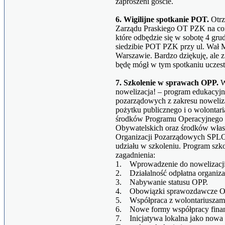
zaproszeni goście.
6. Wigilijne spotkanie POT.
Otrz
Zarządu Praskiego OT PZK na cor
które odbędzie się w sobotę 4 gru
siedzibie POT PZK przy ul. Wał 
Warszawie. Bardzo dziękuję, ale 
będę mógł w tym spotkaniu uczest
7. Szkolenie w sprawach OPP.
W
nowelizacja! – program edukacyjny
pozarządowych z zakresu noweliza
pożytku publicznego i o wolontar
środków Programu Operacyjnego 
Obywatelskich oraz środków włas
Organizacji Pozarządowych SPLOT
udziału w szkoleniu. Program szk
zagadnienia:
1. Wprowadzenie do nowelizacji
2. Działalność odpłatna organizac
3. Nabywanie statusu OPP.
4. Obowiązki sprawozdawcze O
5. Współpraca z wolontariuszam
6. Nowe formy współpracy finans
7. Inicjatywa lokalna jako nowa