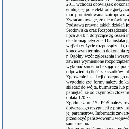
2011 wchodzi obowiązek dokonania
emitującej pole elektromagnetycz
moc promieniowana izotropowo wy
Zwracam uwagę, że nie mówimy o
Podstawą prawną takich działań j
Środowiska oraz Rozporządzenie M
lipca 2010 r. dotyczące zgłoszeń i
elektromagnetyczne. Dla instalacj
wejścia w życie rozporządzenia, cz
końcowym terminem dokonania zgł
r. Ogólny wzór zgłoszenia i wszy
zawiera wymienione rozporządzen
wykonać samemu bazując na poda
odpowiednią ilość załączników lub
Zgłoszenie instalacji dostępnego 
wygodniejszej formy należy do ka
składać do wójta, burmistrza lub 
pamiętać, że od czynności złożenia
opłata 120 zł.
Zgodnie z art. 152 POŚ należy ró
dotyczącego rezygnacji z pracy in
jej parametrów. Informacje zawart
przedłożyć państwowemu wojewó
sanitarnemu.
Pragnę zwrócić uwagę na wymóg za