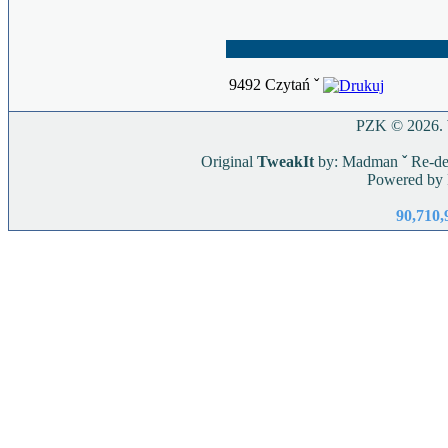
9492 Czytań ˇ
PZK © 2026. W
Original
TweakIt
by: Madman
ˇ
Re-de
Powered by
90,710,