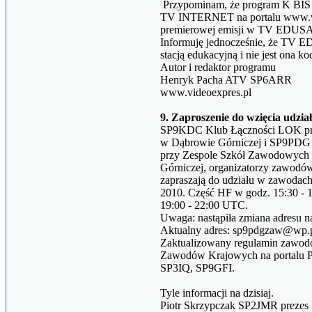
Przypominam, że program K BIS 
TV INTERNET na portalu www.vid
premierowej emisji w TV EDUSA
Informuję jednocześnie, że TV E
stacją edukacyjną i nie jest ona k
Autor i redaktor programu
Henryk Pacha ATV SP6ARR
www.videoexpres.pl
9. Zaproszenie do wzięcia udzi
SP9KDC Klub Łączności LOK pr
w Dąbrowie Górniczej i SP9PDG 
przy Zespole Szkół Zawodowych
Górniczej, organizatorzy zawodów
zapraszają do udziału w zawodach,
2010. Część HF w godz. 15:30 -
19:00 - 22:00 UTC.
Uwaga: nastąpiła zmiana adresu na
Aktualny adres: sp9pdgzaw@wp.
Zaktualizowany regulamin zawodó
Zawodów Krajowych na portalu 
SP3IQ, SP9GFI.
Tyle informacji na dzisiaj.
Piotr Skrzypczak SP2JMR preze