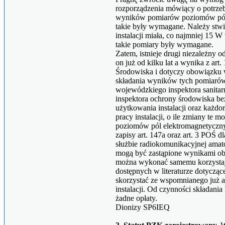
rozporządzenia mówiący o potrzeb
wyników pomiarów poziomów pól 
takie były wymagane. Należy stwie
instalacji miała, co najmniej 15 
takie pomiary były wymagane.
Zatem, istnieje drugi niezależny o
on już od kilku lat a wynika z ar
Środowiska i dotyczy obowiązku
składania wyników tych pomiaró
wojewódzkiego inspektora sanita
inspektora ochrony środowiska be
użytkowania instalacji oraz każ
pracy instalacji, o ile zmiany te
poziomów pól elektromagnetyczny
zapisy art. 147a oraz art. 3 POŚ d
służbie radiokomunikacyjnej amat
mogą być zastąpione wynikami obli
można wykonać samemu korzystają
dostępnych w literaturze dotycząc
skorzystać ze wspomnianego już a
instalacji. Od czynności składania
żadne opłaty.
Dionizy SP6IEQ