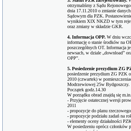
3. Statut PZK zarejestrowany.
W
otrzymaliśmy z Sądu Rejonowego
dnia 17.11.2010 o zmianie danyc
Sądowym dla PZK. Postanowienie
wynikiem XIX NKZD w tym rejest
oraz zmiany w składzie GKR.
4. Informacja OPP.
W dniu wczo
informację o stanie środków na 
poszczególnych OT. Informacja je
newsach, w dziale „download” ora
OPP”.
5. Posiedzenie prezydium ZG P
posiedzenie prezydium ZG PZK od
2010 (czwartek) w pomieszczeniac
Modrzewiowej 25w Bydgoszczy.
Początek godz.14.30
W porządku obrad znajdą się m.in.
- Przyjęcie ostatecznej wersji pr
2011
- propozycje do planu rzeczowego 
- propozycje podziału zadań na ro
- elementy oceny działalności PZ
W posiedzeniu oprócz członków 