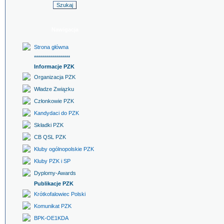
Nawigacja
Strona główna
******************
Informacje PZK
Organizacja PZK
Władze Związku
Członkowie PZK
Kandydaci do PZK
Składki PZK
CB QSL PZK
Kluby ogólnopolskie PZK
Kluby PZK i SP
Dyplomy-Awards
Publikacje PZK
Krótkofalowiec Polski
Komunikat PZK
BPK-OE1KDA