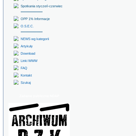
Spotkania styczeń-czerwiec
******************
OPP 1% Informacje
O.S.E.C.
******************
NEWS wg kategorii
Artykuły
Download
Linki WWW
FAQ
Kontakt
Szukaj
Zadanie publiczne NDAP