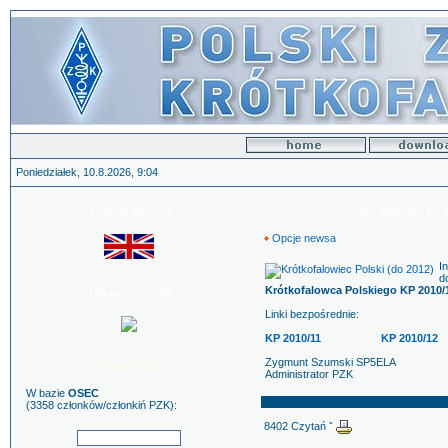
Poniedziałek, 10.8.2026, 9:04
English version
KP 2010/11 i KP 
Opcje newsa
I
d
Krótkofalowca Polskiego KP 2010/1
100-lecie GDYNI
Linki bezpośrednie:
KP 2010/11
KP 2010/12
Zygmunt Szumski SP5ELA
Szukaj znaku
Administrator PZK
W bazie
OSEC
(3358 członków/członkiń PZK):
8402 Czytań ˇ