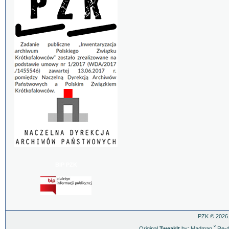
BIP PZK
PZK © 2026.
Original
TweakIt
by: Madman
ˇ
Re-d