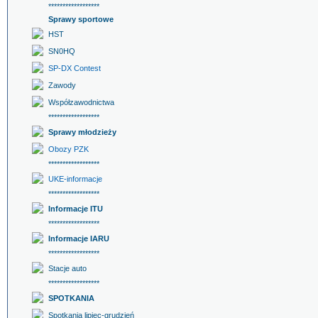
******************
Sprawy sportowe
HST
SN0HQ
SP-DX Contest
Zawody
Współzawodnictwa
******************
Sprawy młodzieży
Obozy PZK
******************
UKE-informacje
******************
Informacje ITU
******************
Informacje IARU
******************
Stacje auto
******************
SPOTKANIA
Spotkania lipiec-grudzień