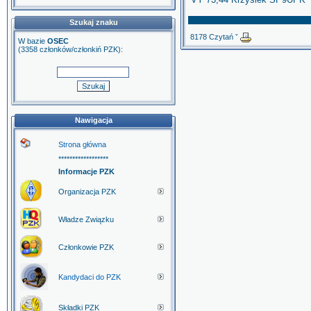
Szukaj znaku
8178 Czytań ˇ
W bazie
OSEC
(3358 członków/członkiń PZK):
Nawigacja
Strona główna
******************
Informacje PZK
Organizacja PZK
Władze Związku
Członkowie PZK
Kandydaci do PZK
Składki PZK