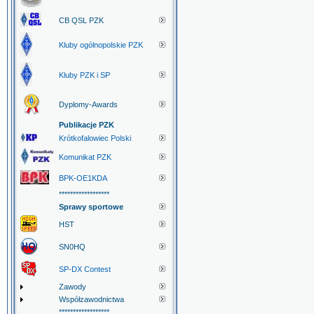
CB QSL PZK
Kluby ogólnopolskie PZK
Kluby PZK i SP
Dyplomy-Awards
Publikacje PZK
Krótkofalowiec Polski
Komunikat PZK
BPK-OE1KDA
******************
Sprawy sportowe
HST
SN0HQ
SP-DX Contest
Zawody
Współzawodnictwa
******************