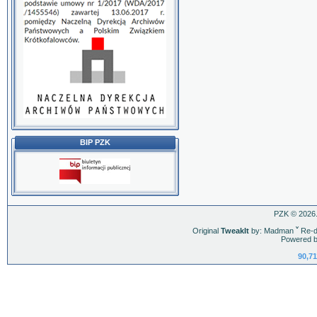
BIP PZK
PZK © 2026.
Original
TweakIt
by: Madman
ˇ
Re-d
Powered b
90,71