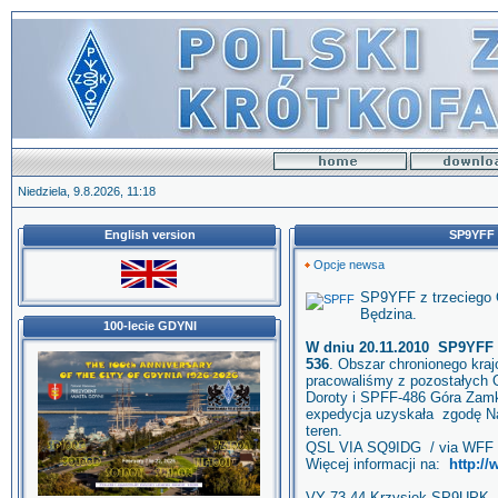
Niedziela, 9.8.2026, 11:18
English version
SP9YFF z
Opcje newsa
SP9YFF z trzeciego 
Będzina.
100-lecie GDYNI
W dniu 20.11.2010 SP9YFF 
536
. Obszar chronionego kra
pracowaliśmy z pozostałych
Doroty i SPFF-486 Góra Zamk
expedycja uzyskała zgodę Na
teren.
QSL VIA SQ9IDG / via WFF L
Więcej informacji na:
http://
VY 73,44 Krzysiek SP9UPK