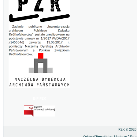
BIP PZK
PZK © 2026.
Original
TweakIt
by: Madman
ˇ
Re-d