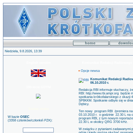
Niedziela, 9.8.2026, 13:39
English version
Komunikat Redakcji Radiowego B
Opcje newsa
Komunikat Redakcji Radio
06.10.2010 r.
100-lecie GDYNI
Redakcja RBI informuje słuchaczy, że 
RBI: http://www.rbi.ampr.org będzie
spotkania krótkofalarskiego z okazji
SP8KKM. Spotkanie odbyło się w dnia
Dębicy.
Szukaj znaku
Ten nowy program RBI /premiera na f
03.10.2010 r. o godzinie 22.30 L na c
W bazie
OSEC
program RBI, z tym nowym reportażem
(3358 członków/członkiń PZK):
22.30 L w okolicy QRG 3700 kHz.
W związku z pytaniami zadawanymi p
gdzie i kiedy można słuchać progra