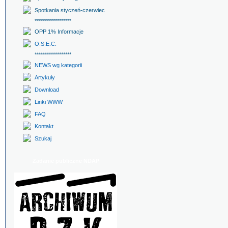
Spotkania styczeń-czerwiec
******************
OPP 1% Informacje
O.S.E.C.
******************
NEWS wg kategorii
Artykuły
Download
Linki WWW
FAQ
Kontakt
Szukaj
Zadanie publiczne NDAP