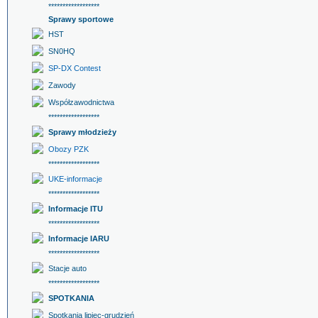
******************
Sprawy sportowe
HST
SN0HQ
SP-DX Contest
Zawody
Współzawodnictwa
******************
Sprawy młodzieży
Obozy PZK
******************
UKE-informacje
******************
Informacje ITU
******************
Informacje IARU
******************
Stacje auto
******************
SPOTKANIA
Spotkania lipiec-grudzień