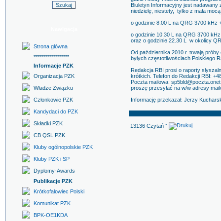
Biuletyn Informacyjny jest nadawan
niedzielę, niestety, tylko z mała moc
o godzinie 8.00 L na QRG 3700 kHz +
Nawigacja
o godzinie 10.30 L na QRG 3700 kHz 
oraz o godzinie 22.30 L w okolicy Q
Strona główna
Od października 2010 r. trwają prób
******************
byłych częstotliwościach Polskiego R
Informacje PZK
Redakcja RBI prosi o raporty słysza
Organizacja PZK
krótkich. Telefon do Redakcji RBI: 
Poczta mailowa: sp5bld@poczta.onet.
Władze Związku
proszę przesyłać na w/w adresy mai
Członkowie PZK
Informację przekazał: Jerzy Kuchars
Kandydaci do PZK
Składki PZK
13136 Czytań ˇ
CB QSL PZK
Kluby ogólnopolskie PZK
Kluby PZK i SP
Dyplomy-Awards
Publikacje PZK
Krótkofalowiec Polski
Komunikat PZK
BPK-OE1KDA