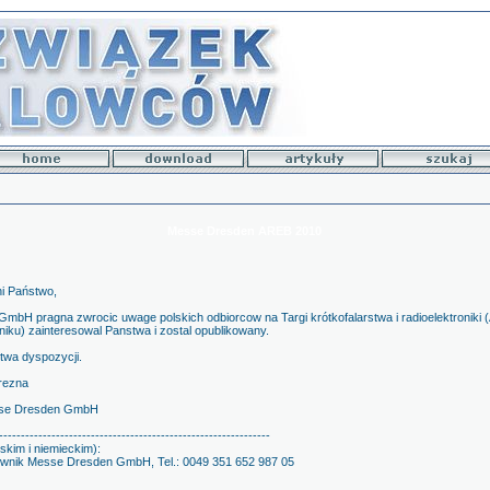
Messe Dresden AREB 2010
i Państwo,
mbH pragna zwrocic uwage polskich odbiorcow na Targi krótkofalarstwa i radioelektroniki 
iku) zainteresowal Panstwa i zostal opublikowany.
twa dyspozycji.
rezna
sse Dresden GmbH
--------------------------------------------------------------
skim i niemieckim):
cownik Messe Dresden GmbH, Tel.: 0049 351 652 987 05