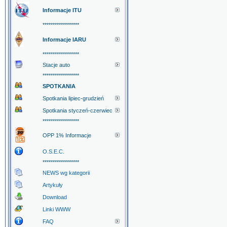
Informacje ITU
******************
Informacje IARU
******************
Stacje auto
******************
SPOTKANIA
Spotkania lipiec-grudzień
Spotkania styczeń-czerwiec
******************
OPP 1% Informacje
O.S.E.C.
******************
NEWS wg kategorii
Artykuły
Download
Linki WWW
FAQ