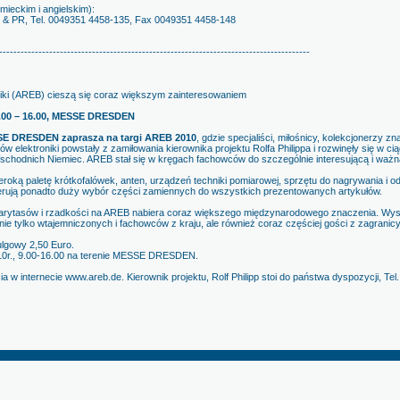
mieckim i angielskim):
g & PR, Tel. 0049351 4458-135, Fax 0049351 4458-148
---------------------------------------------------------------------------------------
roniki (AREB) cieszą się coraz większym zainteresowaniem
 9.00 – 16.00, MESSE DRESDEN
SSE DRESDEN zaprasza na targi AREB 2010
, gdzie specjaliści, miłośnicy, kolekcjonerzy zna
 elektroniki powstały z zamiłowania kierownika projektu Rolfa Philippa i rozwinęły się w ci
schodnich Niemiec. AREB stał się w kręgach fachowców do szczególnie interesującą i waż
ką paletę krótkofalówek, anten, urządzeń techniki pomiarowej, sprzętu do nagrywania i od
oferują ponadto duży wybór części zamiennych do wszystkich prezentowanych artykułów.
rytasów i rzadkości na AREB nabiera coraz większego międzynarodowego znaczenia. Wystaw
. nie tylko wtajemniczonych i fachowców z kraju, ale również coraz częściej gości z zagranicy
ulgowy 2,50 Euro.
010r., 9.00-16.00 na terenie MESSE DRESDEN.
 w internecie www.areb.de. Kierownik projektu, Rolf Philipp stoi do państwa dyspozycji, T