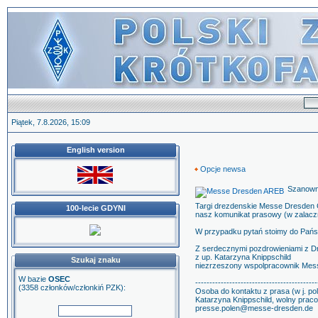
Piątek, 7.8.2026, 15:09
English version
Opcje newsa
Szanown
Targi drezdenskie Messe Dresden G
100-lecie GDYNI
nasz komunikat prasowy (w zalaczn
W przypadku pytań stoimy do Pańs
Z serdecznymi pozdrowieniami z D
z up. Katarzyna Knippschild
Szukaj znaku
niezrzeszony wspolpracownik Me
W bazie
OSEC
-------------------------------------------
(3358 członków/członkiń PZK):
Osoba do kontaktu z prasa (w j. pol
Katarzyna Knippschild, wolny pra
presse.polen@messe-dresden.de