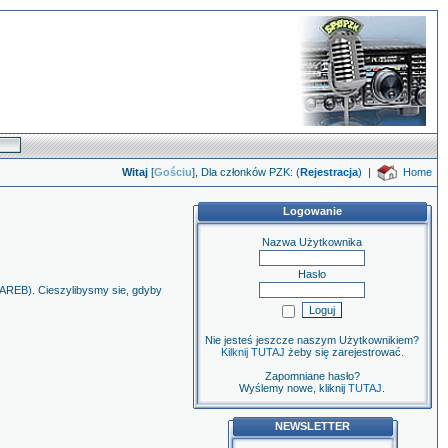
Witaj
[
Gościu
], Dla członków PZK: (
Rejestracja
)
|
Home
Logowanie
Nazwa Użytkownika
Hasło
(AREB). Cieszylibysmy sie, gdyby
Nie jesteś jeszcze naszym Użytkownikiem?
Kilknij TUTAJ
żeby się zarejestrować.
Zapomniane hasło?
Wyślemy nowe, kliknij
TUTAJ
.
NEWSLETTER