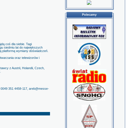
Polecamy
jdą coś dla siebie. Tagi
ągu siedmiu lat do największych
ną platformą wymiany doświadczeń.
twarzania oraz telewizorów i
cy z Austrii, Holandii, Czech,
.
el. 0049 351 4458-117, areb@messe-