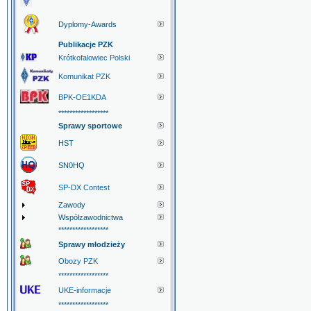
Dyplomy-Awards
Publikacje PZK
Krótkofalowiec Polski
Komunikat PZK
BPK-OE1KDA
******************
Sprawy sportowe
HST
SN0HQ
SP-DX Contest
Zawody
Współzawodnictwa
******************
Sprawy młodzieży
Obozy PZK
******************
UKE-informacje
******************