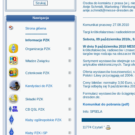
Osoba do kontaktu z prasa (w j. nie
Antje Schmidt, Marketing / Werbun
antje.schmidt@messe-dresden.de
-------------------------------------------
Nawigacja
Komunikat prasowy 27.08.2010
Strona główna
Targi krótkofalarstwa i radioelekt
******************
Sobota, 09 października 2010r.,
Informacje PZK
W dniu 9 października 2010 ME
Organizacja PZK
krótkofalowców, radiowców i znawców
targów tego rodzaju na obszarze W
Władze Związku
Sortyment wystawców obejmuje szero
artykułów elektronicznych. Targi 
Oferta wystawców kosztowności, ra
Członkowie PZK
Polski i Litwy przyciągają od 2004r
Ceny biletów: normalny 3,50 Euro, 
Kandydaci do PZK
Targi odbędą się 9 października 2
Formularz wystawców do ściągnięcia
dresden.de.
Składki PZK
Komunikat do pobrania (pdf)
CB QSL PZK
Info: SP5ELA
Kluby ogólnopolskie PZK
11774 Czytań ˇ
Kluby PZK i SP