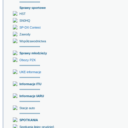
******************
Sprawy sportowe
HST
SN0HQ
SP-DX Contest
Zawody
Współzawodnictwa
******************
Sprawy młodzieży
Obozy PZK
******************
UKE-informacje
******************
Informacje ITU
******************
Informacje IARU
******************
Stacje auto
******************
SPOTKANIA
Spotkania lipiec-grudzień