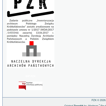
BIP PZK
PZK © 2026.
Original
TweakIt
by: Madman
ˇ
Re-d