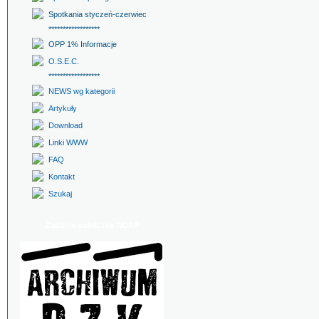
Spotkania styczeń-czerwiec
******************
OPP 1% Informacje
O.S.E.C.
******************
NEWS wg kategorii
Artykuły
Download
Linki WWW
FAQ
Kontakt
Szukaj
Zadanie publiczne NDAP