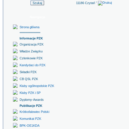
11186 Czytań ˇ
Nawigacja
Strona główna
******************
Informacje PZK
Organizacja PZK
Władze Związku
Członkowie PZK
Kandydaci do PZK
Składki PZK
CB QSL PZK
Kluby ogólnopolskie PZK
Kluby PZK i SP
Dyplomy-Awards
Publikacje PZK
Krótkofalowiec Polski
Komunikat PZK
BPK-OE1KDA