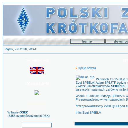
Piątek, 7.8.2026, 20:44
English version
SP
Opcje newsa
W dniach 13-15.08.20
Zygi SP5ELA i Adam SP5JTF będzie na
100-lecie GDYNI
Związku Krótkofalowców
SP80PZK
. 
wszystkich pasmach zarówno na fonii ja
W dniu 15.08.2010 stacja SP80PZK w
Przeprowadzono w tych zawodach 1
Szukaj znaku
*Przeprowadziliśmy 2200 QSO pod 
W bazie
OSEC
Info: Zygi SP5ELA
(3358 członków/członkiń PZK):