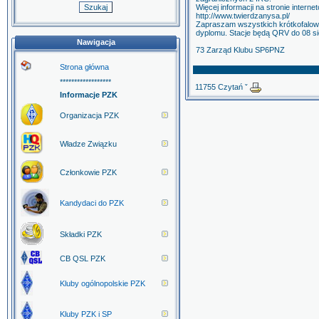
Więcej informacji na stronie interne
http://www.twierdzanysa.pl/
Zapraszam wszystkich krótkofalo
dyplomu. Stacje będą QRV do 08 si
Nawigacja
73 Zarząd Klubu SP6PNZ
Strona główna
******************
11755 Czytań ˇ
Informacje PZK
Organizacja PZK
Władze Związku
Członkowie PZK
Kandydaci do PZK
Składki PZK
CB QSL PZK
Kluby ogólnopolskie PZK
Kluby PZK i SP