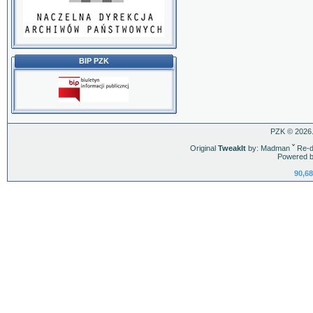
BIP PZK
PZK © 2026.
Original
TweakIt
by: Madman
ˇ
Re-d
Powered b
90,68