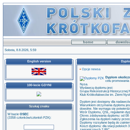
Sobota, 8.8.2026, 5:59
English version
Dypl
Opcje newsa
Dyplom okolic
celu promowania 
Nysa.
100-lecie GDYNI
Wydawcą dyplomu jest:
Grupa Rekonstrukcji Historycznej 
Klub Krótkofalowców im. Ziemi Nys
Dyplom jest dostępny dla nadawców 
Warunkiem otrzymania dyplomu jes
Szukaj znaku
dowolne. Nie wymaga się potwierd
Wzór Dyplomu, QSL, regulamin dyp
W bazie
OSEC
Okres zdobywania dyplomu: od 08 ma
(3358 członków/członkiń PZK):
Zgłoszenia na dyplom należy przes
Dyplomy rozsyłane będą do zainte
Koszt dyplomu: dla stacji polskich 
zagranicznych 2 IRC.