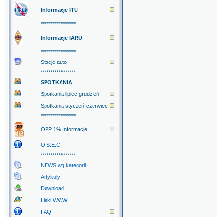
Informacje ITU
******************
Informacje IARU
******************
Stacje auto
******************
SPOTKANIA
Spotkania lipiec-grudzień
Spotkania styczeń-czerwiec
******************
OPP 1% Informacje
O.S.E.C.
******************
NEWS wg kategorii
Artykuły
Download
Linki WWW
FAQ