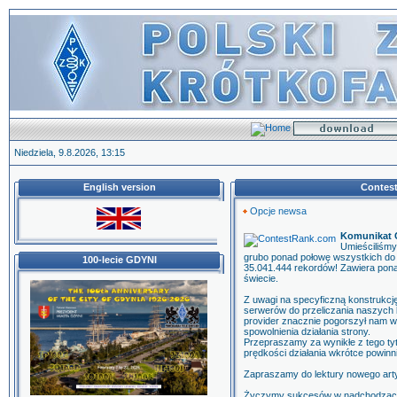
Niedziela, 9.8.2026, 13:15
English version
Contes
Opcje newsa
Komunikat 
Umieściliśmy
grubo ponad połowę wszystkich do
100-lecie GDYNI
35.041.444 rekordów! Zawiera pona
świecie.
Z uwagi na specyficzną konstrukcj
serwerów do przeliczania naszych b
provider znacznie pogorszył nam 
spowolnienia działania strony.
Przepraszamy za wynikłe z tego ty
prędkości działania wkrótce powinn
Zapraszamy do lektury nowego art
Życzymy sukcesów w nadchodzący