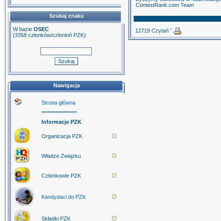
ContestRank.com Team
Szukaj znaku
W bazie
OSEC
12719 Czytań ˇ
(3358 członków/członkiń PZK):
Nawigacja
Strona główna
******************
Informacje PZK
Organizacja PZK
Władze Związku
Członkowie PZK
Kandydaci do PZK
Składki PZK