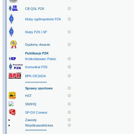
CB QSL PZK
Kluby ogólnopolskie PZK
Kluby PZK i SP
Dyplomy-Awards
Publikacje PZK
Krótkofalowiec Polski
Komunikat PZK
BPK-OE1KDA
******************
Sprawy sportowe
HST
SN0HQ
SP-DX Contest
Zawody
Współzawodnictwa
******************