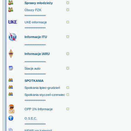
Sprawy młodzieży
Obozy PZK
******************
UKE-informacje
******************
Informacje ITU
******************
Informacje IARU
******************
Stacje auto
******************
SPOTKANIA
Spotkania lipiec-grudzień
Spotkania styczeń-czerwiec
******************
OPP 1% Informacje
O.S.E.C.
******************
NEWS wg kategorii