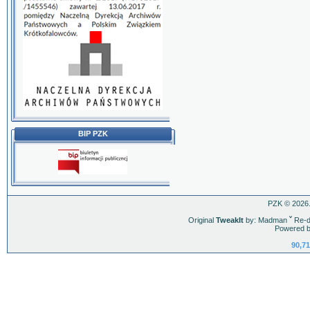
BIP PZK
PZK © 2026.
Original
TweakIt
by: Madman
ˇ
Re-d
Powered b
90,71