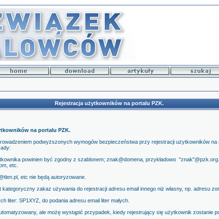
Rejestracja użytkowników na portalu PZK.
ytkowników na portalu PZK.
rowadzeniem podwyższonych wymogów bezpieczeństwa przy rejestracji użytkowników na 
sady:
ytkownika powinien być zgodny z szablonem; znak@domena, przykładowo "znak"@pzk.org.p
om, etc.
tlen.pl, etc nie będą autoryzowane.
kategoryczny zakaz używania do rejestracji adresu email innego niż własny, np. adresu zon
h liter: SP1XYZ, do podania adresu email liter małych.
 zautomatyzowany, ale możę wystąpić przypadek, kiedy rejestrujący się użytkownik zostanie 