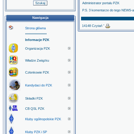
Administrator portalu PZK
P.S. 3 komentarze do tego NEWS-a z
Nawigacja
14148 Czytań ˇ
Strona główna
******************
Informacje PZK
Organizacja PZK
Władze Związku
Członkowie PZK
Kandydaci do PZK
Składki PZK
CB QSL PZK
Kluby ogólnopolskie PZK
Kluby PZK i SP