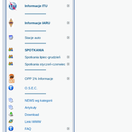
Informacje ITU
******************
Informacje IARU
******************
Stacje auto
******************
SPOTKANIA
Spotkania lipiec-grudzień
Spotkania styczeń-czerwiec
******************
OPP 1% Informacje
O.S.E.C.
******************
NEWS wg kategorii
Artykuły
Download
Linki WWW
FAQ