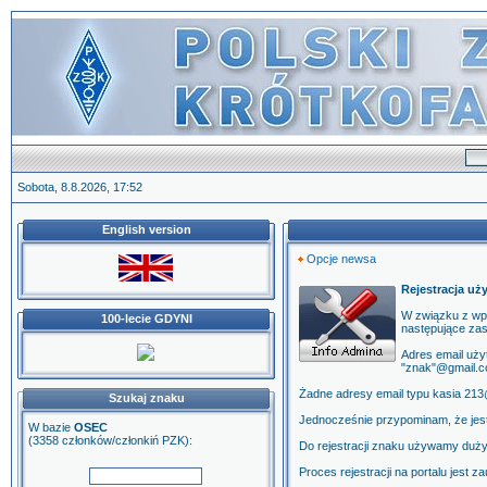
Sobota, 8.8.2026, 17:52
English version
Opcje newsa
Rejestracja uż
W związku z wp
100-lecie GDYNI
następujące za
Adres email uż
"znak"@gmail.c
Żadne adresy email typu kasia 213@
Szukaj znaku
Jednocześnie przypominam, że jest 
W bazie
OSEC
(3358 członków/członkiń PZK):
Do rejestracji znaku używamy dużyc
Proces rejestracji na portalu jest