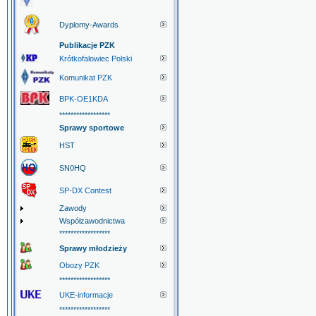
Dyplomy-Awards
Publikacje PZK
Krótkofalowiec Polski
Komunikat PZK
BPK-OE1KDA
******************
Sprawy sportowe
HST
SN0HQ
SP-DX Contest
Zawody
Współzawodnictwa
******************
Sprawy młodzieży
Obozy PZK
******************
UKE-informacje
******************