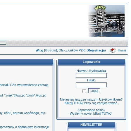
Witaj
[
Gościu
], Dla członków PZK: (
Rejestracja
)
|
Home
Logowanie
Nazwa Użytkownika
Hasło
portalu PZK wprowadzone zostają
l, "znak"@wp.pl, "znak"@op.pl,
Nie jesteś jeszcze naszym Użytkownikiem?
Kilknij TUTAJ
żeby się zarejestrować.
Zapomniane hasło?
y, córki, adresu wspólnego, etc.
Wyślemy nowe, kliknij
TUTAJ
.
NEWSLETTER
poproszony o dodatkowe informacje.