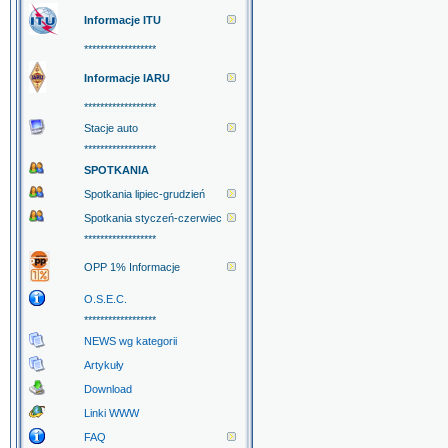
Informacje ITU
******************
Informacje IARU
******************
Stacje auto
******************
SPOTKANIA
Spotkania lipiec-grudzień
Spotkania styczeń-czerwiec
******************
OPP 1% Informacje
O.S.E.C.
******************
NEWS wg kategorii
Artykuły
Download
Linki WWW
FAQ