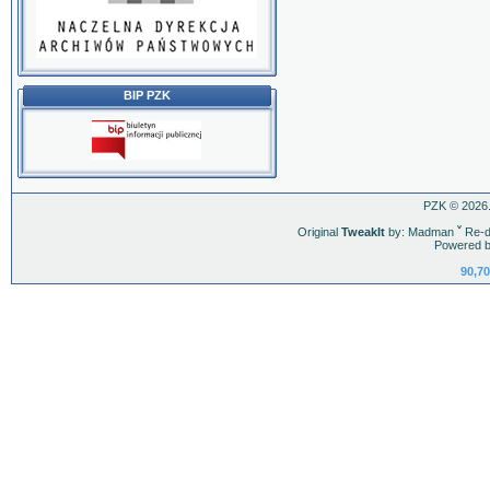
BIP PZK
PZK © 2026.
Original
TweakIt
by: Madman
ˇ
Re-d
Powered b
90,70