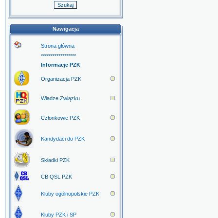
Nawigacja
Strona główna
******************
Informacje PZK
Organizacja PZK
Władze Związku
Członkowie PZK
Kandydaci do PZK
Składki PZK
CB QSL PZK
Kluby ogólnopolskie PZK
Kluby PZK i SP