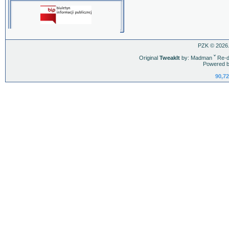
PZK © 2026.
Original
TweakIt
by: Madman
ˇ
Re-d
Powered b
90,72