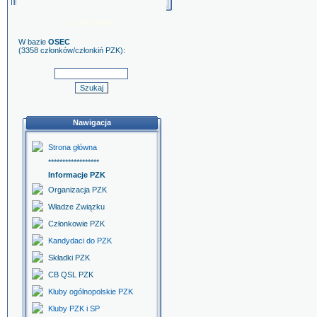
Szukaj znaku
W bazie
OSEC
(3358 członków/członkiń PZK):
Nawigacja
Strona główna
******************
Informacje PZK
Organizacja PZK
Władze Związku
Członkowie PZK
Kandydaci do PZK
Składki PZK
CB QSL PZK
Kluby ogólnopolskie PZK
Kluby PZK i SP