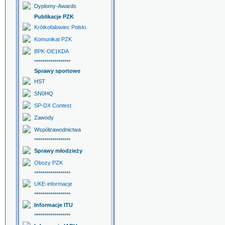
Dyplomy-Awards
Publikacje PZK
Krótkofalowiec Polski
Komunikat PZK
BPK-OE1KDA
******************
Sprawy sportowe
HST
SN0HQ
SP-DX Contest
Zawody
Współzawodnictwa
******************
Sprawy młodzieży
Obozy PZK
******************
UKE-informacje
******************
Informacje ITU
******************