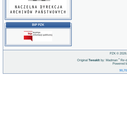
BIP PZK
PZK © 2026.
Original
TweakIt
by: Madman
ˇ
Re-d
Powered b
90,70