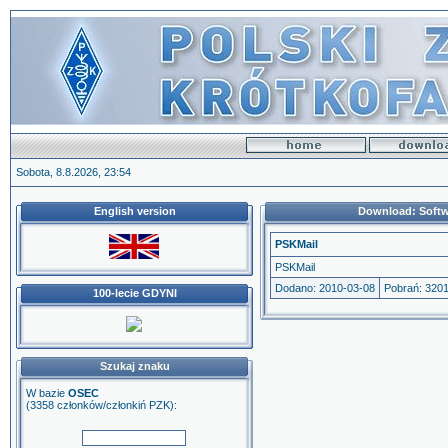
Sobota, 8.8.2026, 23:54
English version
Download: Softw
PSKMail
PSKMail
Dodano: 2010-03-08
Pobrań: 320
100-lecie GDYNI
Szukaj znaku
W bazie
OSEC
(3358 członków/członkiń PZK):