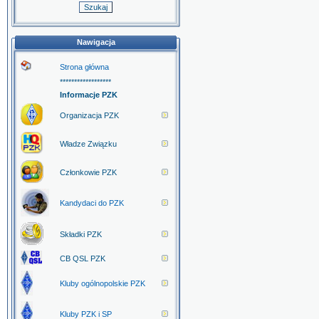
Nawigacja
Strona główna
******************
Informacje PZK
Organizacja PZK
Władze Związku
Członkowie PZK
Kandydaci do PZK
Składki PZK
CB QSL PZK
Kluby ogólnopolskie PZK
Kluby PZK i SP