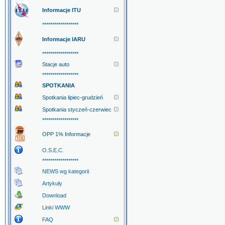
Informacje ITU
******************
Informacje IARU
******************
Stacje auto
******************
SPOTKANIA
Spotkania lipiec-grudzień
Spotkania styczeń-czerwiec
******************
OPP 1% Informacje
O.S.E.C.
******************
NEWS wg kategorii
Artykuły
Download
Linki WWW
FAQ