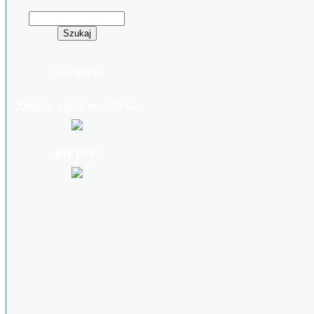
Nawigacja
Zadanie publiczne NDAP
BIP PZK