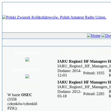
Download: Dokumenty IARU 
English version
IARU Region1 HF Managers H
IARU_Region1_HF_Managers_Ha
100-lecie GDYNI
Dodano: 2014-
R
Pobrań: 1935
12-03
IARU Region1 HF Managers H
Szukaj znaku
IARU_Region1_HF_Managers_H
Dodano: 2012-
R
Pobrań: 2285
W bazie
OSEC
03-18
(3358
członków/członkiń
PZK):