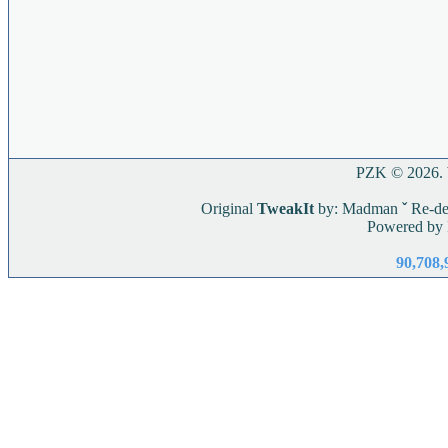
PZK © 2026. W
Original
TweakIt
by: Madman
ˇ
Re-de
Powered by
90,708,