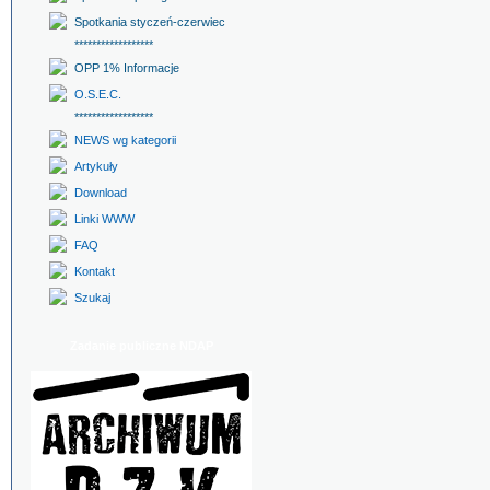
Spotkania styczeń-czerwiec
******************
OPP 1% Informacje
O.S.E.C.
******************
NEWS wg kategorii
Artykuły
Download
Linki WWW
FAQ
Kontakt
Szukaj
Zadanie publiczne NDAP