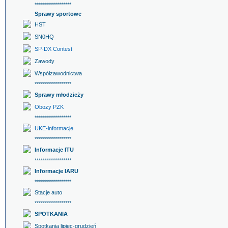
******************
Sprawy sportowe
HST
SN0HQ
SP-DX Contest
Zawody
Współzawodnictwa
******************
Sprawy młodzieży
Obozy PZK
******************
UKE-informacje
******************
Informacje ITU
******************
Informacje IARU
******************
Stacje auto
******************
SPOTKANIA
Spotkania lipiec-grudzień