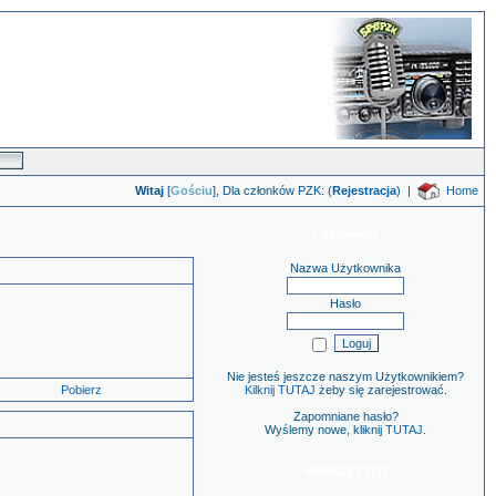
Witaj
[
Gościu
], Dla członków PZK: (
Rejestracja
)
|
Home
Logowanie
Nazwa Użytkownika
Hasło
Nie jesteś jeszcze naszym Użytkownikiem?
Pobierz
Kilknij TUTAJ
żeby się zarejestrować.
Zapomniane hasło?
Wyślemy nowe, kliknij
TUTAJ
.
NEWSLETTER