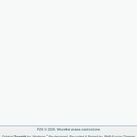
PZK © 2026. Wszelkie prawa zastrzeżone
Original
TweakIt
by: Madman
ˇ
Re-designed, Re-coded & Ported by: PHP-Fusion Themes