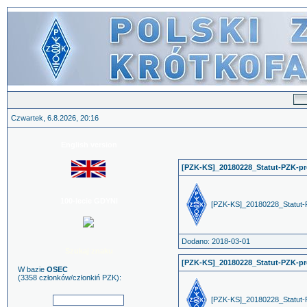
Czwartek, 6.8.2026, 20:16
English version
[PZK-KS]_20180228_Statut-PZK-pr
100-lecie GDYNI
[PZK-KS]_20180228_Statut-
Dodano: 2018-03-01
Szukaj znaku
[PZK-KS]_20180228_Statut-PZK-pr
W bazie
OSEC
(3358 członków/członkiń PZK):
[PZK-KS]_20180228_Statut-