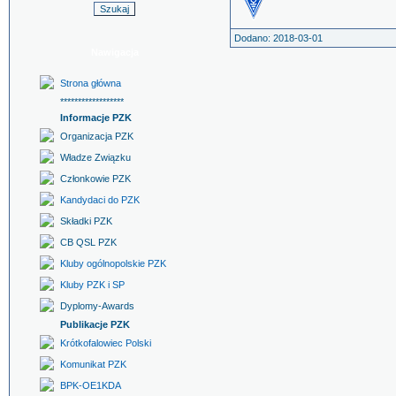
Dodano: 2018-03-01
Nawigacja
Strona główna
******************
Informacje PZK
Organizacja PZK
Władze Związku
Członkowie PZK
Kandydaci do PZK
Składki PZK
CB QSL PZK
Kluby ogólnopolskie PZK
Kluby PZK i SP
Dyplomy-Awards
Publikacje PZK
Krótkofalowiec Polski
Komunikat PZK
BPK-OE1KDA