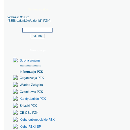
Szukaj znaku
W bazie
OSEC
(3358 członków/członkiń PZK):
Nawigacja
Strona główna
******************
Informacje PZK
Organizacja PZK
Władze Związku
Członkowie PZK
Kandydaci do PZK
Składki PZK
CB QSL PZK
Kluby ogólnopolskie PZK
Kluby PZK i SP