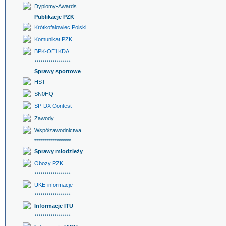
Dyplomy-Awards
Publikacje PZK
Krótkofalowiec Polski
Komunikat PZK
BPK-OE1KDA
******************
Sprawy sportowe
HST
SN0HQ
SP-DX Contest
Zawody
Współzawodnictwa
******************
Sprawy młodzieży
Obozy PZK
******************
UKE-informacje
******************
Informacje ITU
******************