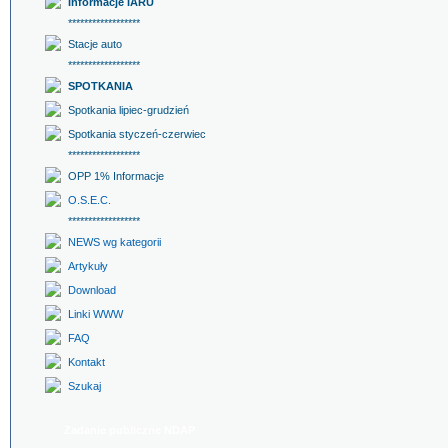
Informacje IARU
******************
Stacje auto
******************
SPOTKANIA
Spotkania lipiec-grudzień
Spotkania styczeń-czerwiec
******************
OPP 1% Informacje
O.S.E.C.
******************
NEWS wg kategorii
Artykuły
Download
Linki WWW
FAQ
Kontakt
Szukaj
Zadanie publiczne NDAP