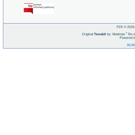
PZK © 2026.
Original
TweakIt
by: Madman
ˇ
Re-d
Powered b
90,66