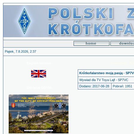
Piątek, 7.8.2026, 2:37
English version
Download: PZK
Krótkofalarstwo moją pasją - SP7V
Wywiad dla TV Toya Lajf - SP7VC
Dodano: 2017-06-28
Pobrań: 1951
100-lecie GDYNI