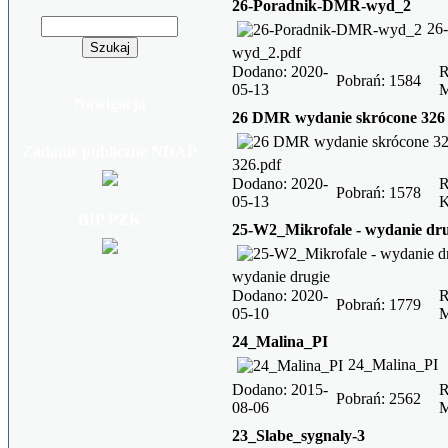
26-Poradnik-DMR-wyd_2
26
wyd_2.pdf
Dodano: 2020-
R
Pobrań: 1584
05-13
Nawigacja
26 DMR wydanie skrócone 326 
Zadanie publiczne NDAP
326.pdf
Dodano: 2020-
R
Pobrań: 1578
05-13
BIP PZK
25-W2_Mikrofale - wydanie dru
wydanie drugie
Dodano: 2020-
R
Pobrań: 1779
05-10
24_Malina_PI
24_Malina_PI
Dodano: 2015-
R
Pobrań: 2562
08-06
23_Slabe_sygnaly-3