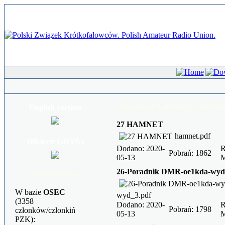
Download: Literatura - Biblio
English version
27 HAMNET
hamnet.pdf
100-lecie GDYNI
Dodano: 2020-
R
Pobrań: 1862
05-13
26-Poradnik DMR-oe1kda-wyd
Szukaj znaku
W bazie
OSEC
wyd_3.pdf
(3358
Dodano: 2020-
R
Pobrań: 1798
członków/członkiń
05-13
PZK):