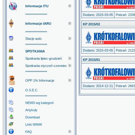
Informacje ITU
******************
Dodano: 2015-03-05
Pobrań: 233
Informacje IARU
KP 2015/02
******************
Stacje auto
******************
Dodano: 2015-03-05
Pobrań: 212
SPOTKANIA
Spotkania lipiec-grudzień
KP 2015/01
Spotkania styczeń-czerwiec
******************
OPP 1% Informacje
Dodano: 2014-12-21
Pobrań: 266
O.S.E.C.
******************
NEWS wg kategorii
Artykuły
Download
Linki WWW
FAQ