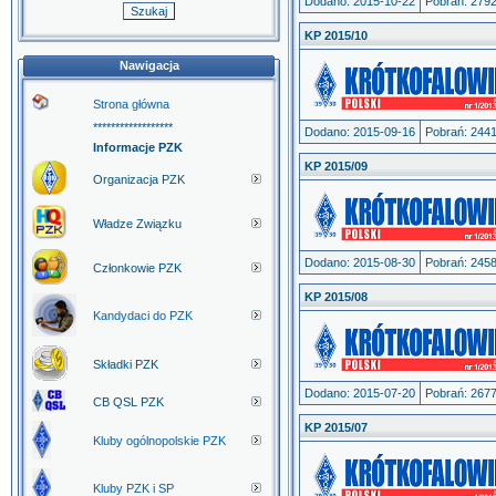
Dodano: 2015-10-22
Pobrań: 279
KP 2015/10
Nawigacja
Strona główna
******************
Dodano: 2015-09-16
Pobrań: 244
Informacje PZK
KP 2015/09
Organizacja PZK
Władze Związku
Dodano: 2015-08-30
Pobrań: 245
Członkowie PZK
KP 2015/08
Kandydaci do PZK
Składki PZK
Dodano: 2015-07-20
Pobrań: 267
CB QSL PZK
KP 2015/07
Kluby ogólnopolskie PZK
Kluby PZK i SP