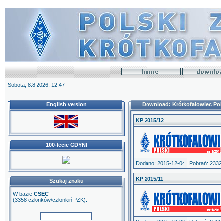
Sobota, 8.8.2026, 12:47
English version
Download: Krótkofalowiec Pols
KP 2015/12
100-lecie GDYNI
Dodano: 2015-12-04
Pobrań: 233
KP 2015/11
Szukaj znaku
W bazie
OSEC
(3358 członków/członkiń PZK):