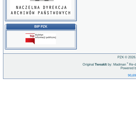
BIP PZK
PZK © 2026.
Original
TweakIt
by: Madman
ˇ
Re-d
Powered b
90,69