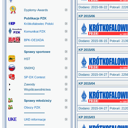
Dodano: 2015-06-22
Pobrań: 222
Dyplomy-Awards
KP 2015/06
Publikacje PZK
Krótkofalowiec Polski
Komunikat PZK
BPK-OE1KDA
Dodano: 2015-06-15
Pobrań: 213
******************
KP 2015/05
Sprawy sportowe
HST
SN0HQ
Dodano: 2015-04-27
Pobrań: 225
SP-DX Contest
KP 2015/04
Zawody
Współzawodnictwa
******************
Sprawy młodzieży
Obozy PZK
Dodano: 2015-04-27
Pobrań: 212
******************
KP 2015/03
UKE-informacje
******************