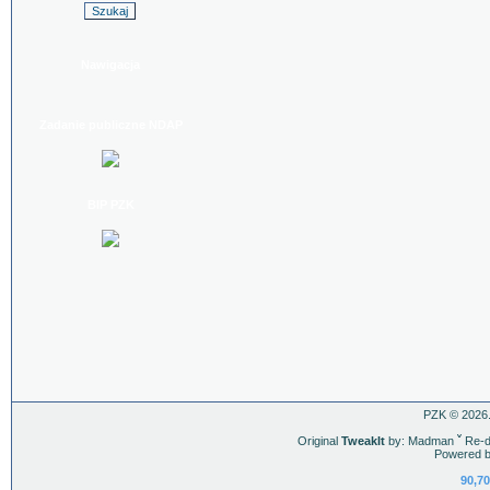
Nawigacja
Zadanie publiczne NDAP
BIP PZK
PZK © 2026.
Original
TweakIt
by: Madman
ˇ
Re-d
Powered b
90,70