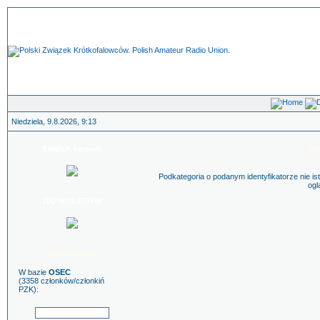
Niedziela, 9.8.2026, 9:13
English version
Do
Podkategoria o podanym identyfikatorze nie is
ogl
100-lecie GDYNI
Szukaj znaku
W bazie
OSEC
(3358 członków/członkiń
PZK):