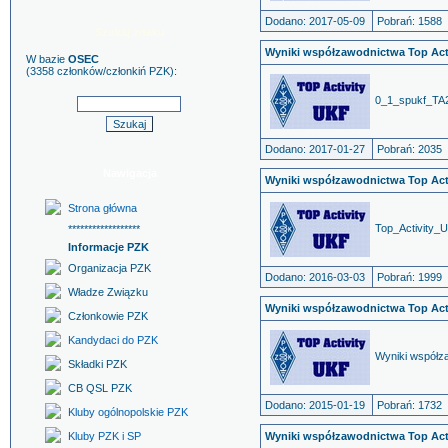
Dodano: 2017-05-09
Pobrań: 1588
Szukaj znaku
Wyniki współzawodnictwa Top Act
W bazie
OSEC
(3358 członków/członkiń PZK):
0_1_spukf_TA2
Dodano: 2017-01-27
Pobrań: 2035
Nawigacja
Wyniki współzawodnictwa Top Act
Strona główna
Top_Activity_
******************
Informacje PZK
Organizacja PZK
Dodano: 2016-03-03
Pobrań: 1999
Władze Związku
Wyniki współzawodnictwa Top Act
Członkowie PZK
Kandydaci do PZK
Wyniki współz
Składki PZK
CB QSL PZK
Dodano: 2015-01-19
Pobrań: 1732
Kluby ogólnopolskie PZK
Kluby PZK i SP
Wyniki współzawodnictwa Top Act