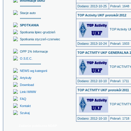
Informacje IARU
Dodano: 2013-10-25
Pobrań: 1648
******************
Stacje auto
TOP Activity UKF protokół 2012
******************
SPOTKANIA
TOP Activity U
Spotkania lipiec-grudzień
Spotkania styczeń-czerwiec
Dodano: 2013-10-24
Pobrań: 1933
******************
OPP 1% Informacje
TOP ACTIVITY UKF GENERALNA 2
O.S.E.C.
******************
TOP ACTIVIT
NEWS wg kategorii
Artykuły
Dodano: 2012-10-10
Pobrań: 1711
Download
TOP ACTIVITY UKF protokół 2011
Linki WWW
FAQ
TOP ACTIVITY 
Kontakt
Szukaj
Dodano: 2012-10-10
Pobrań: 1718
Zadanie publiczne NDAP