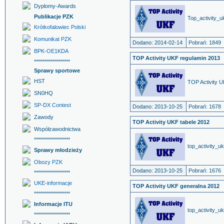
Dyplomy-Awards
Publikacje PZK
Top_activity_u
Krótkofalowiec Polski
Komunikat PZK
Dodano: 2014-02-14
Pobrań: 1849
BPK-OE1KDA
TOP Activity UKF regulamin 2013
******************
Sprawy sportowe
HST
TOP Activity 
SN0HQ
SP-DX Contest
Dodano: 2013-10-25
Pobrań: 1678
Zawody
TOP Activity UKF tabele 2012
Współzawodnictwa
******************
top_activity_u
Sprawy młodzieży
Obozy PZK
Dodano: 2013-10-25
Pobrań: 1676
******************
UKE-informacje
TOP Activity UKF generalna 2012
******************
Informacje ITU
top_activity_u
******************