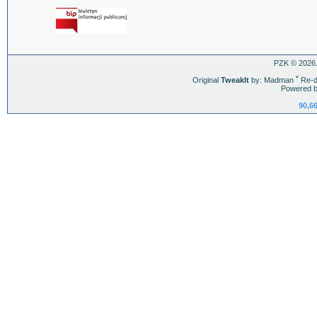
PZK © 2026.
Original
TweakIt
by: Madman
ˇ
Re-d
Powered b
90,66