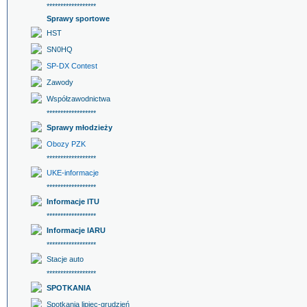
******************
Sprawy sportowe
HST
SN0HQ
SP-DX Contest
Zawody
Współzawodnictwa
******************
Sprawy młodzieży
Obozy PZK
******************
UKE-informacje
******************
Informacje ITU
******************
Informacje IARU
******************
Stacje auto
******************
SPOTKANIA
Spotkania lipiec-grudzień