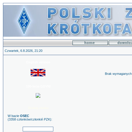
Czwartek, 6.8.2026, 21:20
English version
Brak wymaganych u
100-lecie GDYNI
Szukaj znaku
W bazie
OSEC
(3358 członków/członkiń PZK):