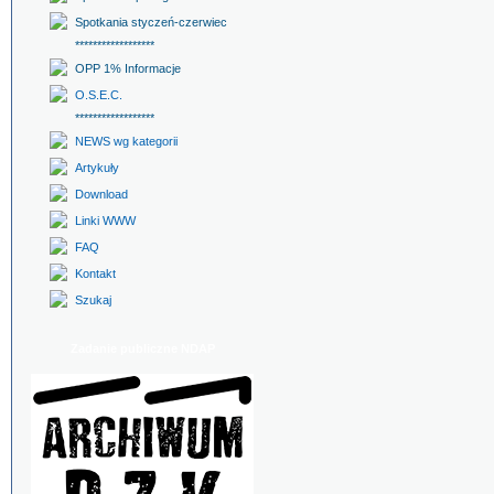
Spotkania styczeń-czerwiec
******************
OPP 1% Informacje
O.S.E.C.
******************
NEWS wg kategorii
Artykuły
Download
Linki WWW
FAQ
Kontakt
Szukaj
Zadanie publiczne NDAP