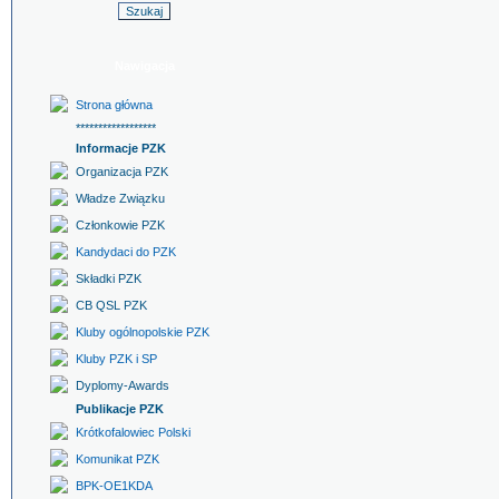
Nawigacja
Strona główna
******************
Informacje PZK
Organizacja PZK
Władze Związku
Członkowie PZK
Kandydaci do PZK
Składki PZK
CB QSL PZK
Kluby ogólnopolskie PZK
Kluby PZK i SP
Dyplomy-Awards
Publikacje PZK
Krótkofalowiec Polski
Komunikat PZK
BPK-OE1KDA