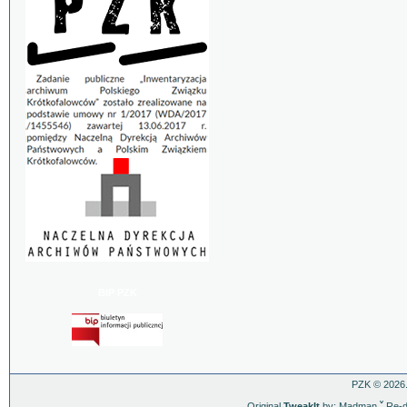
BIP PZK
PZK © 2026.
Original
TweakIt
by: Madman
ˇ
Re-d