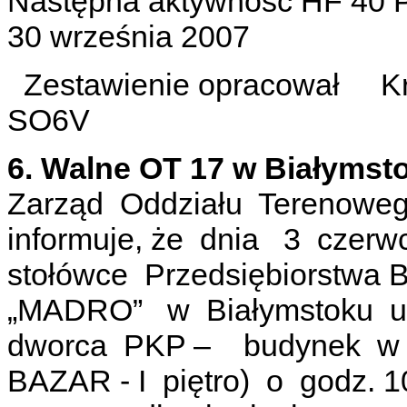
Następna aktywność HF 40 P
30 wrześ
Zestawienie opracował Kr
SO6V
6. Walne OT 17 w Białymst
Zarząd Oddziału Terenow
informuje, że dnia 3 czerw
stołówce Przedsiębiorstw
„MADRO” w Białymstoku ul.
dworca PKP – budynek w gł
BAZAR - I piętro) o godz.