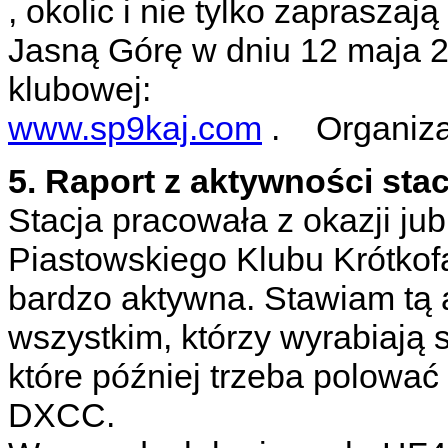
, okolic i nie tylko zaprasza
Jasną Górę w dniu 12 maja 20
klubowej:
www.sp9kaj.com
. Organiza
5. Raport z aktywności sta
Stacja pracowała z okazji ju
Piastowskiego Klubu Krótko
bardzo aktywna. Stawiam tą 
wszystkim, którzy wyrabiają 
które później trzeba polować t
DXCC.