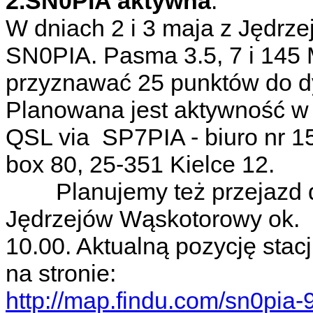
2.SN0PIA aktywna
.
W dniach 2 i 3 maja z Jędrz
SN0PIA. Pasma 3.5, 7 i 145 
przyznawać 25 punktów do d
Planowana jest aktywność w
QSL via SP7PIA - biuro nr 1
box 80, 25-351 Kielce 12.
Planujemy też przejazd dre
Jędrzejów Wąskotorowy ok.
10.00. Aktualną pozycję stac
na stronie:
http://map.findu.com/sn0pia-