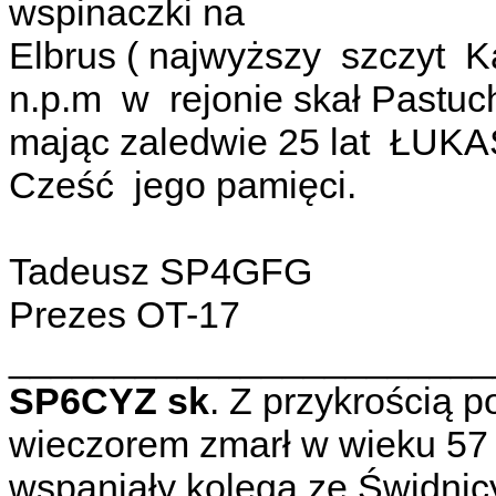
wspinaczki na
Elbrus ( najwyższy szczyt 
n.p.m w rejonie skał Pastuc
mając zaledwie 25 lat Ł
Cześć jego pamięci.
Tadeusz SP4GFG
Prezes OT-17
_______________________
SP6CYZ sk
. Z przykrością 
wieczorem zmarł w wieku 57 l
wspaniały kolega ze Świdnicy