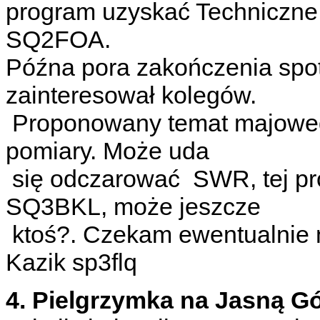
program uzyskać Techniczne
SQ2FOA.
Późna pora zakończenia spot
zainteresował kolegów.
Proponowany temat majowego 
pomiary. Może uda
się odczarować SWR, tej pr
SQ3BKL, może jeszcze
ktoś?. Czekam ewentualnie n
Kazik sp3flq
4. Pielgrzymka na Jasną G