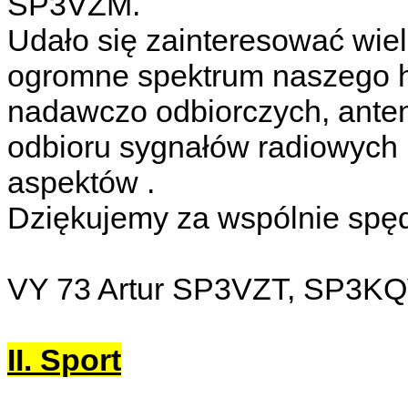
SP3VZM.
Udało się zainteresować wiel
ogromne spektrum naszego 
nadawczo odbiorczych, anten,
odbioru sygnałów radiowych i
aspektów .
Dziękujemy za wspólnie spę
VY 73 Artur SP3VZT, SP3K
II. Sport