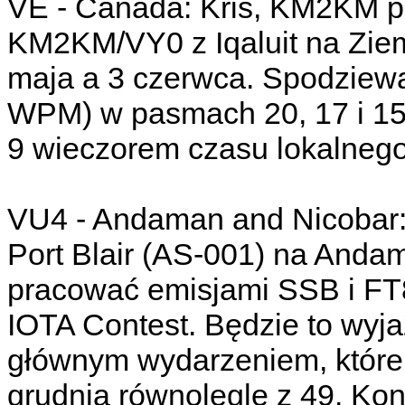
VE - Canada: Kris, KM2KM p
KM2KM/VY0 z Iqaluit na Ziem
maja a 3 czerwca. Spodziew
WPM) w pasmach 20, 17 i 15 
9 wieczorem czasu lokalnego
VU4 - Andaman and Nicobar:
Port Blair (AS-001) na Anda
pracować emisjami SSB i FT
IOTA Contest. Będzie to wyj
głównym wydarzeniem, które 
grudnia równolegle z 49. K