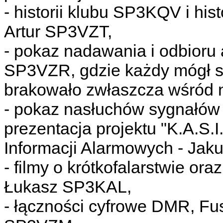
- historii klubu SP3KQV i hist
Artur SP3VZT,
- pokaz nadawania i odbioru 
SP3VZR, gdzie każdy mógł sp
brakowało zwłaszcza wśród 
- pokaz nasłuchów sygnałów
prezentacja projektu "K.A.S.I
Informacji Alarmowych - Ja
- filmy o krótkofalarstwie or
Łukasz SP3KAL,
- łączności cyfrowe DMR, Fus