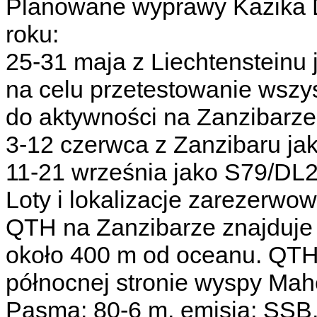
Planowane wyprawy Kazika
roku:
25-31 maja z Liechtenstein
na celu przetestowanie wszys
do aktywności na Zanzibarze 
3-12 czerwca z Zanzibaru j
11-21 września jako S79/D
Loty i lokalizacje zarezerwow
QTH na Zanzibarze znajduje 
około 400 m od oceanu. QTH 
północnej stronie wyspy Mah
Pasma: 80-6 m, emisja: SSB