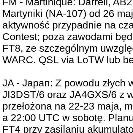
FM - Martinique: Darrell, A
Martyniki (NA-107) od 26 ma
aktywność przypadnie na
Contest; poza zawodami będ
FT8, ze szczególnym uwzglę
WARC. QSL via LoTW lub be
JA - Japan: Z powodu złych 
JI3DST/6 oraz JA4GXS/6 z w
przełożona na 22-23 maja, m
a 22:00 UTC w sobotę. Planu
FT4 przy zasilaniu akumulat