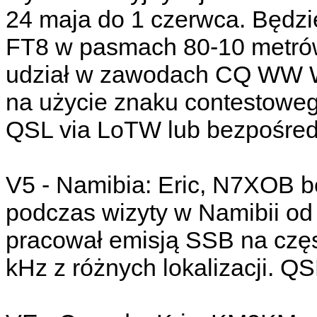
24 maja do 1 czerwca. Będzi
FT8 w pasmach 80-10 metrów
udział w zawodach CQ WW W
na użycie znaku contestowego
QSL via LoTW lub bezpośred
V5 - Namibia: Eric, N7XOB 
podczas wizyty w Namibii od
pracował emisją SSB na częs
kHz z różnych lokalizacji. Q