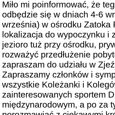
Miło mi poinformować, że te
odbędzie się w dniach 4-6 w
września) w ośrodku Zatoka 
lokalizacja do wypoczynku i 
jezioro tuż przy ośrodku, pry
rozważyć przedłużenie pobytu
zapraszam do udziału w Zjeź
Zapraszamy członków i sym
wszystkie Koleżanki i Koleg
zainteresowanych sportem D
międzynarodowym, a po za ty
porozmawiać z ciekawymi kró