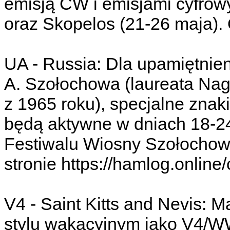
emisją CW i emisjami cyfrow
oraz Skopelos (21-26 maja)
UA - Russia: Dla upamiętnien
A. Szołochowa (laureata Nagr
z 1965 roku), specjalne zn
będą aktywne w dniach 18-24
Festiwalu Wiosny Szołochow
stronie https://hamlog.onlin
V4 - Saint Kitts and Nevis:
stylu wakacyjnym jako V4/WW