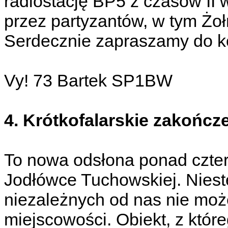
radiostację BP5 z czasów II
przez partyzantów, w tym Żoł
Serdecznie zapraszamy do kon
Vy! 73 Bartek SP1BW
4. Krótkofalarskie zakończe
To nowa odsłona ponad czterd
Jodłówce Tuchowskiej. Niest
niezależnych od nas nie moż
miejscowości. Obiekt, z któr