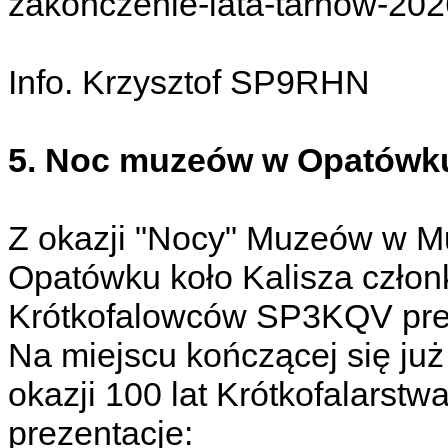
zakonczenie-lata-tarnow-202
Info. Krzysztof SP9RHN
5. Noc muzeów w Opatówk
Z okazji "Nocy" Muzeów w M
Opatówku koło Kalisza człon
Krótkofalowców SP3KQV prez
Na miejscu kończącej się ju
okazji 100 lat Krótkofalarstw
prezentacje: