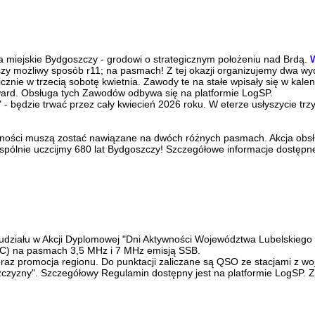
wa miejskie Bydgoszczy - grodowi o strategicznym położeniu nad Brdą.
zy możliwy sposób r11; na pasmach! Z tej okazji organizujemy dwa wy
cznie w trzecią sobotę kwietnia. Zawody te na stałe wpisały się w kal
ward. Obsługa tych Zawodów odbywa się na platformie LogSP.
 - będzie trwać przez cały kwiecień 2026 roku. W eterze usłyszycie 
ości muszą zostać nawiązane na dwóch różnych pasmach. Akcja obsług
spólnie uczcijmy 680 lat Bydgoszczy! Szczegółowe informacje dostęp
działu w Akcji Dyplomowej "Dni Aktywności Województwa Lubelskiego 
UTC) na pasmach 3,5 MHz i 7 MHz emisją SSB.
raz promocja regionu. Do punktacji zaliczane są QSO ze stacjami z woj.
czyzny". Szczegółowy Regulamin dostępny jest na platformie LogSP. Z