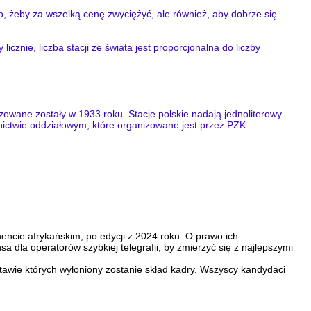
to, żeby za wszelką cenę zwyciężyć, ale również, aby dobrze się
cznie, liczba stacji ze świata jest proporcjonalna do liczby
zowane zostały w 1933 roku. Stacje polskie nadają jednoliterowy
ctwie oddziałowym, które organizowane jest przez PZK.
encie afrykańskim, po edycji z 2024 roku. O prawo ich
 dla operatorów szybkiej telegrafii, by zmierzyć się z najlepszymi
awie których wyłoniony zostanie skład kadry. Wszyscy kandydaci