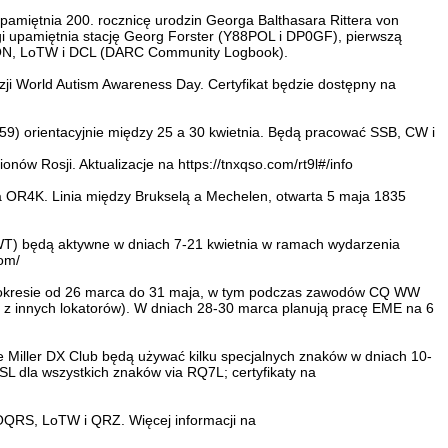
amiętnia 200. rocznicę urodzin Georga Balthasara Rittera von
i upamiętnia stację Georg Forster (Y88POL i DP0GF), pierwszą
DK5ON, LoTW i DCL (DARC Community Logbook).
azji World Autism Awareness Day. Certyfikat będzie dostępny na
59) orientacyjnie między 25 a 30 kwietnia. Będą pracować SSB, CW i
ów Rosji. Aktualizacje na https://tnxqso.com/rt9l#/info
ia OR4K. Linia między Brukselą a Mechelen, otwarta 5 maja 1835
 będą aktywne w dniach 7-21 kwietnia w ramach wydarzenia
com/
 w okresie od 26 marca do 31 maja, w tym podczas zawodów CQ WW
 z innych lokatorów). W dniach 28-30 marca planują pracę EME na 6
ie Miller DX Club będą używać kilku specjalnych znaków w dniach 10-
la wszystkich znaków via RQ7L; certyfikaty na
 OQRS, LoTW i QRZ. Więcej informacji na