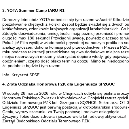
3. YOTA Summer Camp IARU-R1
Doroczny letni obóz YOTA odbędzie się tym razem w Austrii! Kilkudzi
poszukiwanie chętnych z Polski! Zespół będzie składał się z dwóch osó
krótkofalowcy, członkowie krajowych organizacji krótkofalarskich. C
Zdobyte doświadczenia, umiejętności mają później przenieść i promowa
długości max 180 sekund! Przyciągnij uwagę, powiedz dlaczego to wł
Pokaż je! Film wyślij w wiadomości prywatnej na naszym profilu na so
analizy zgłoszeń, dokona komisja pod przewodnictwem Prezesa PZK. O
roku podczas rekrutacji przewidziane są dwa dodatkowe miejsca reze
miejsc rezerwowych możemy skorzystać dopiero wtedy, gdy pojawiają 
opóźnieniem, często dość blisko terminu obozu. Mimo tej niedogodnoś
że podobnie będzie i tym razem!
Info. Krzysztof SP5E
4. Złota Odznaka Honorowa PZK dla Eugeniusza SP2GUC
W sobotę 28 marca 2026 roku w Chojnicach odbyła się piękna uroc
Honorowa Polskiego Związku Krótkofalowców. Chojnicki ratusz gośc
Oddziału Terenowego PZK kol. Grzegorza SQ2HCK, Sekretarza OT-04 
Eugeniusz SP2GUC jest barwną postacią w krótkofalarskim środowisk
Geniu, wyrazy szacunku za Twoją postawę i radiowe osiągnięcia.
Życzymy Tobie dużo zdrowia i jeszcze wielu lat radiowej aktywności!
Zarząd Bydgoskiego Oddziału Terenowego PZK.