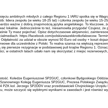
esięciu ambitnych młodych z całego Regionu 1 IARU spotka się w Wagra
b: lidera zespołu (w wieku 18-25 lat) i członka zespołu (w wieku 15-25
o bardzo ważne z dobrą znajomością języka angielskiego. To kluczowe, 
ć lokalnie. Jednocześnie to też, niesamowita przygoda! Czujesz, że pi
aśnie Ty masz pojechać. Opisz dotychczasowe aktywności, zainteresowa
cialmediach: https://facebook.com/polskizwiazekkrotkofalowcow. Termin
dpłatność za udział w obozie wynosi 50 Euro od osoby + koszt dojazd
rwowe dla uczestników z Polski. To realna szansa na większą reprezen
się pierwsze rezygnacje w podstawowej puli krajów Regionu 1. Oznacz
ci, w ostatnich latach udało nam się skorzystać z miejsc rezerwowych
zystość. Koledze Eugeniuszowi SP2GUC, członkowi Bydgoskiego Oddzia
ił Szanownego Kolegę Eugeniusza SP2GUC, Prezesa Polskiego Związku
PZK kol. Jerzego SP2DDV oraz przedstawicieli Chojnickiego Urzędu 
u, może szczycić się wybitnymi wynikami w zawodach i jest również 