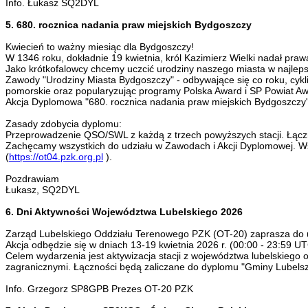
Info. Łukasz SQ2DYL
5. 680. rocznica nadania praw miejskich Bydgoszczy
Kwiecień to ważny miesiąc dla Bydgoszczy!
W 1346 roku, dokładnie 19 kwietnia, król Kazimierz Wielki nadał pra
Jako krótkofalowcy chcemy uczcić urodziny naszego miasta w najleps
Zawody "Urodziny Miasta Bydgoszczy" - odbywające się co roku, cykli
pomorskie oraz popularyzując programy Polska Award i SP Powiat A
Akcja Dyplomowa "680. rocznica nadania praw miejskich Bydgoszczy"
Zasady zdobycia dyplomu:
Przeprowadzenie QSO/SWL z każdą z trzech powyższych stacji. Łączn
Zachęcamy wszystkich do udziału w Zawodach i Akcji Dyplomowej. W
(
https://ot04.pzk.org.pl
).
Pozdrawiam
Łukasz, SQ2DYL
6. Dni Aktywności Województwa Lubelskiego 2026
Zarząd Lubelskiego Oddziału Terenowego PZK (OT-20) zaprasza do u
Akcja odbędzie się w dniach 13-19 kwietnia 2026 r. (00:00 - 23:59 
Celem wydarzenia jest aktywizacja stacji z województwa lubelskiego o
zagranicznymi. Łączności będą zaliczane do dyplomu "Gminy Lubelsz
Info. Grzegorz SP8GPB Prezes OT-20 PZK