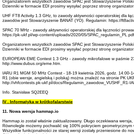
Organizatorem wszystkich zawodów SPAC jest Stowarzyszenie Polski
Dzienniki w formacie EDI prosimy wysyłać poprzez stronę organizatora:
UHF FT8 Activity 1.3 GHz, to zawody aktywności operatorskiej dla 
zawodów jest Stowarzyszenie BANAT (YO). Regulamin: https://ft8activi
SPAC 70 MHz - zawody aktywności operatorskiej dla łączności prowa
https://pk-ukf.pl/wp-content/uploads/2020/05/SPAC_regulamin_PL.pdf
Organizatorem wszystkich zawodów SPAC jest Stowarzyszenie Polski
Dzienniki w formacie EDI prosimy wysyłać poprzez stronę organizatora 
EUROPEAN EME Contest 1.3 GHz - zawody mikrofalowe w paśmie 23 
http://www.dubus.org/eme.htm.
IARU R1 MGM 50 MHz Contest - 18-19 kwietnia 2026, godz. 14:00
R1 (obie wersje, angielską i polską) można znaleźć na stronie PK UK
http://vhfcontests.pk-ukf.pl/docs/Regulamin_zawodow_VUSHF_R1-I
Info. Stanisław SQ2EEQ
IV . Informatyka w krótkofalarstwie
11. Nowa wersja hammap.io
Hammap.io został właśnie zaktualizowany. Długo oczekiwana wersja, 
Równolegle możemy pochwalić się 100% pokryciem geometrycznym wsz
Wszystkie funkcjonalności ze starej wersji zostały przeniesione do no