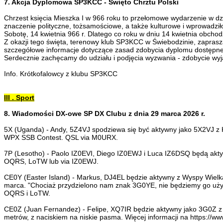
7. Akcja Dyplomowa SP3KCC - Święto Chrztu Polski
Chrzest księcia Mieszka I w 966 roku to przełomowe wydarzenie w dz
znaczenie polityczne, tożsamościowe, a także kulturowe i wprowadził
Sobotę, 14 kwietnia 966 r. Dlatego co roku w dniu 14 kwietnia obchod
Z okazji tego święta, terenowy klub SP3KCC w Świebodzinie, zaprasz
szczegółowe informacje dotyczące zasad zdobycia dyplomu dostępne 
Serdecznie zachęcamy do udziału i podjęcia wyzwania - zdobycie wy
Info. Krótkofalowcy z klubu SP3KCC
III . Sport
8. Wiadomości DX-owe SP DX Clubu z dnia 29 marca 2026 r.
5X (Uganda) - Andy, 5Z4VJ spodziewa się być aktywny jako 5X2VJ 
WPX SSB Contest. QSL via M0URX.
7P (Lesotho) - Paolo IZ0EVI, Diego IZ0EWJ i Luca IZ6DSQ będą akt
OQRS, LoTW lub via IZ0EWJ.
CE0Y (Easter Island) - Markus, DJ4EL będzie aktywny z Wyspy Wiel
marca. "Chociaż przydzielono nam znak 3G0YE, nie będziemy go uży
OQRS i LoTW.
CE0Z (Juan Fernandez) - Felipe, XQ7IR będzie aktywny jako 3G0Z z
metrów, z naciskiem na niskie pasma. Więcej informacji na https:/