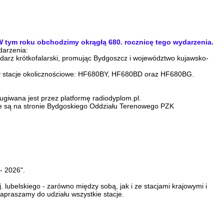
W tym roku obchodzimy okrągłą 680. rocznicę tego wydarzenia.
darzenia:
endarz krótkofalarski, promując Bydgoszcz i województwo kujawsko-
trzy stacje okolicznościowe: HF680BY, HF680BD oraz HF680BG.
iwana jest przez platformę radiodyplom.pl.
ne są na stronie Bydgoskiego Oddziału Terenowego PZK
- 2026".
 lubelskiego - zarówno między sobą, jak i ze stacjami krajowymi i
apraszamy do udziału wszystkie stacje.