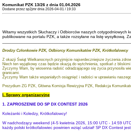
Komunikat PZK 13/26 z dnia 01.04.2026
Dodane przez sp2jmr dnia 2026-04-01 / 19:33
Witamy wszystkich Słuchaczy i Odbiorców naszych cotygodniowych ko
publikowane na portalu PZK, a także rozsyłane na listę wysyłkową
_______________________________________________________
Drodzy Członkowie PZK, Odbiorcy Komunikatów PZK, Krótkofalowcy
Z okazji Świąt Wielkanocnych przyjmijcie najserdeczniejsze życzenia zdrow
Niech ten wyjątkowy czas będzie okazją do wytchnienia, spotkań z bliskim
Życzymy Wam, by wiosenna radość odradzającego się życia przynosiła wiele 
granicami.
Życzymy Wam także wspaniałych osiągnięć i radości w uprawianiu naszego 
Prezydium ZG PZK, Główna Komisja Rewizyjna PZK, Redakcja Komunika
I. Sprawy organizacyjne
1. ZAPROSZENIE DO SP DX CONTEST 2026
Koleżanki i Koledzy, Krótkofalowcy!
W nadchodzący weekend (4-5 kwietnia 2026, 15:00 UTC - 14:59 UTC) 
każdy polski krótkofalowiec powinien wziąć udział! SP DX Contest je