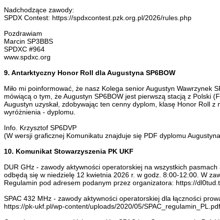
Nadchodzące zawody:
SPDX Contest: https://spdxcontest.pzk.org.pl/2026/rules.php
Pozdrawiam
Marcin SP3BBS
SPDXC #964
www.spdxc.org
9. Antarktyczny Honor Roll dla Augustyna SP6BOW
Miło mi poinformować, że nasz Kolega senior Augustyn Wawrzynek 
mówiącą o tym, że Augustyn SP6BOW jest pierwszą stacją z Polski (Fi
Augustyn uzyskał, zdobywając ten cenny dyplom, klasę Honor Roll z n
wyróżnienia - dyplomu.
Info. Krzysztof SP6DVP
(W wersji graficznej Komunikatu znajduje się PDF dyplomu Augusty
10. Komunikat Stowarzyszenia PK UKF
DUR GHz - zawody aktywności operatorskiej na wszystkich pasmach
odbędą się w niedzielę 12 kwietnia 2026 r. w godz. 8:00-12:00. W z
Regulamin pod adresem podanym przez organizatora: https://dl0tud.
SPAC 432 MHz - zawody aktywności operatorskiej dla łączności pro
https://pk-ukf.pl/wp-content/uploads/2020/05/SPAC_regulamin_PL.pdf