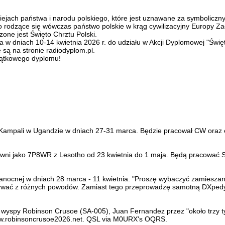
iejach państwa i narodu polskiego, które jest uznawane za symboliczn
o rodzące się wówczas państwo polskie w krąg cywilizacyjny Europy Za
zone jest Święto Chrztu Polski.
a w dniach 10-14 kwietnia 2026 r. do udziału w Akcji Dyplomowej "Świ
są na stronie radiodyplom.pl.
jątkowego dyplomu!
z Kampali w Ugandzie w dniach 27-31 marca. Będzie pracował CW or
ywni jako 7P8WR z Lesotho od 23 kwietnia do 1 maja. Będą pracować 
kanocnej w dniach 28 marca - 11 kwietnia. "Proszę wybaczyć zamiesz
wać z różnych powodów. Zamiast tego przeprowadzę samotną DXpedycj
 wyspy Robinson Crusoe (SA-005), Juan Fernandez przez "około trzy 
/www.robinsoncrusoe2026.net. QSL via M0URX's OQRS.