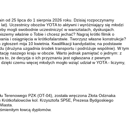
in od 25 lipca do 1 sierpnia 2026 roku. Dzisiaj rozpoczynamy
 lat). Uczestnicy obozów YOTA to aktywni i wyróżniający się młodzi
żeby mogli swobodnie uczestniczyć w warsztatach, dyskusjach.
szemy właśnie o Tobie i chcesz jechać? Nagraj krótki filmik o
nia i osiągnięcia w krótkofalarstwie. Tworzysz własne konstrukcje?
 zgłoszeń mija 10 kwietnia. Kwalifikacji kandydatów, na podstawie
u (drużyna uzgadnia środek transportu i podróżuje wspólnie). W tym
tację naszego kraju w obozie. Warto jednak pamiętać o jednym: z
a to, że decyzja o ich przyznaniu jest ogłaszana z pewnym
, dzięki czemu więcej młodych mogło wziąć udział w YOTA - liczymy,
łu Terenowego PZK (OT-04), została wręczona Złota Odznaka
 Krótkofalowców kol. Krzysztofa SP5E, Prezesa Bydgoskiego
Miasta.
wyśmienitym łowcą dyplomów.