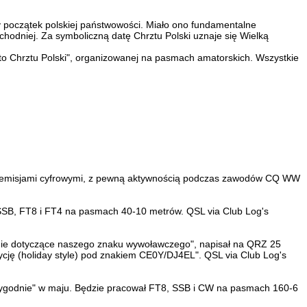
y początek polskiej państwowości. Miało ono fundamentalne
chodniej. Za symboliczną datę Chrztu Polski uznaje się Wielką
ęto Chrztu Polski", organizowanej na pasmach amatorskich. Wszystkie
az emisjami cyfrowymi, z pewną aktywnością podczas zawodów CQ WW
SSB, FT8 i FT4 na pasmach 40-10 metrów. QSL via Club Log's
anie dotyczące naszego znaku wywoławczego", napisał na QRZ 25
ę (holiday style) pod znakiem CE0Y/DJ4EL". QSL via Club Log's
tygodnie" w maju. Będzie pracował FT8, SSB i CW na pasmach 160-6