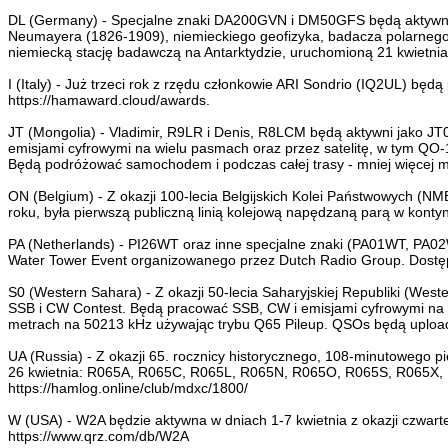
DL (Germany) - Specjalne znaki DA200GVN i DM50GFS będą aktywne na
Neumayera (1826-1909), niemieckiego geofizyka, badacza polarnego 
niemiecką stację badawczą na Antarktydzie, uruchomioną 21 kwietn
I (Italy) - Już trzeci rok z rzędu członkowie ARI Sondrio (IQ2UL) bę
https://hamaward.cloud/awards.
JT (Mongolia) - Vladimir, R9LR i Denis, R8LCM będą aktywni jako JT
emisjami cyfrowymi na wielu pasmach oraz przez satelitę, w tym QO
Będą podróżować samochodem i podczas całej trasy - mniej więcej mię
ON (Belgium) - Z okazji 100-lecia Belgijskich Kolei Państwowych (N
roku, była pierwszą publiczną linią kolejową napędzaną parą w kontyn
PA (Netherlands) - PI26WT oraz inne specjalne znaki (PA01WT, 
Water Tower Event organizowanego przez Dutch Radio Group. Dostępny
S0 (Western Sahara) - Z okazji 50-lecia Saharyjskiej Republiki (
SSB i CW Contest. Będą pracować SSB, CW i emisjami cyfrowymi na r
metrach na 50213 kHz używając trybu Q65 Pileup. QSOs będą uploa
UA (Russia) - Z okazji 65. rocznicy historycznego, 108-minutowego p
26 kwietnia: R065A, R065C, R065L, R065N, R065O, R065S, R065X,
https://hamlog.online/club/mdxc/1800/
W (USA) - W2A będzie aktywna w dniach 1-7 kwietnia z okazji czwar
https://www.qrz.com/db/W2A