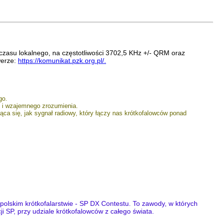
zasu lokalnego, na częstotliwości 3702,5 KHz +/- QRM oraz
werze:
https://komunikat.pzk.org.pl/.
go.
y i wzajemnego zrozumienia.
ąca się, jak sygnał radiowy, który łączy nas krótkofalowców ponad
olskim krótkofalarstwie - SP DX Contestu. To zawody, w których
i SP, przy udziale krótkofalowców z całego świata.