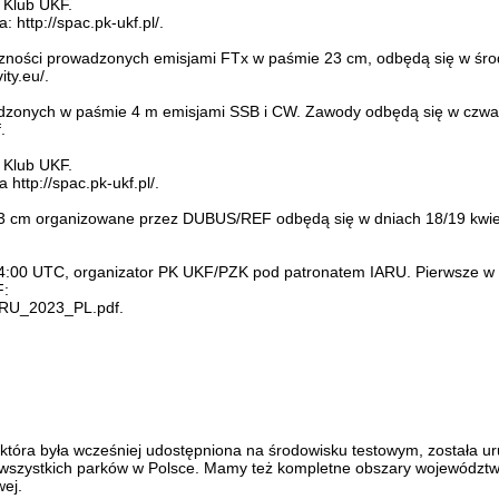
 Klub UKF.
 http://spac.pk-ukf.pl/.
łączności prowadzonych emisjami FTx w paśmie 23 cm, odbędą się w śr
ty.eu/.
dzonych w paśmie 4 m emisjami SSB i CW. Zawody odbędą się w czwart
.
 Klub UKF.
http://spac.pk-ukf.pl/.
cm organizowane przez DUBUS/REF odbędą się w dniach 18/19 kwiet
-14:00 UTC, organizator PK UKF/PZK pod patronatem IARU. Pierwsz
F:
ARU_2023_PL.pdf.
która była wcześniej udostępniona na środowisku testowym, została u
ystkich parków w Polsce. Mamy też kompletne obszary województw, p
wej.