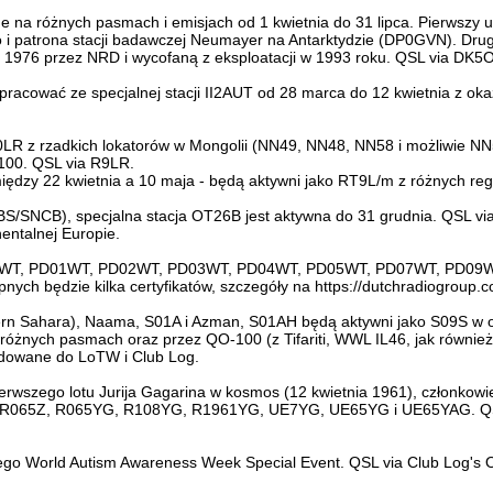
 różnych pasmach i emisjach od 1 kwietnia do 31 lipca. Pierwszy up
i patrona stacji badawczej Neumayer na Antarktydzie (DP0GVN). Drug
ia 1976 przez NRD i wycofaną z eksploatacji w 1993 roku. QSL via 
dą pracować ze specjalnej stacji II2AUT od 28 marca do 12 kwietnia z ok
0LR z rzadkich lokatorów w Mongolii (NN49, NN48, NN58 i możliwie NN
-100. QSL via R9LR.
dzy 22 kwietnia a 10 maja - będą aktywni jako RT9L/m z różnych region
MBS/SNCB), specjalna stacja OT26B jest aktywna do 31 grudnia. QSL v
entalnej Europie.
PA02WT, PD01WT, PD02WT, PD03WT, PD04WT, PD05WT, PD07WT, PD09WT)
ch będzie kilka certyfikatów, szczegóły na https://dutchradiogroup.
Western Sahara), Naama, S01A i Azman, S01AH będą aktywni jako S09S
óżnych pasmach oraz przez QO-100 (z Tifariti, WWL IL46, jak również
dowane do LoTW i Club Log.
ierwszego lotu Jurija Gagarina w kosmos (12 kwietnia 1961), członkow
 R065Z, R065YG, R108YG, R1961YG, UE7YG, UE65YG i UE65YAG. QSL d
tego World Autism Awareness Week Special Event. QSL via Club Log's