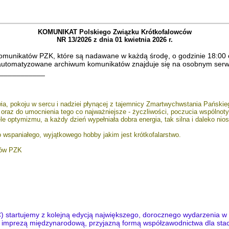
KOMUNIKAT Polskiego Związku Krótkofalowców
NR 13/2026 z dnia 01 kwietnia 2026 r.
munikatów PZK, które są nadawane w każdą środę, o godzinie 18:00 c
. Zautomatyzowane archiwum komunikatów znajduje się na osobnym ser
___________
ia, pokoju w sercu i nadziei płynącej z tajemnicy Zmartwychwstania Pańskie
i oraz do umocnienia tego co najważniejsze - życzliwości, poczucia wspólnot
optymizmu, a każdy dzień wypełniała dobra energia, tak silna i daleko nios
wspaniałego, wyjątkowego hobby jakim jest krótkofalarstwo.
tów PZK
startujemy z kolejną edycją największego, dorocznego wydarzenia w p
st imprezą międzynarodową, przyjazną formą współzawodnictwa dla stacj