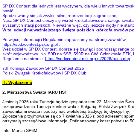
SP DX Contest dla jednych jest wyczynem, dla wielu innych towarzyski
bawić.
Spodziewamy się jak zwykle silnej reprezentacji zagranicznej.
Nasz SP DX Contest cieszy się wśród krótkofalowców z całego świata ren
słyszanych stacji polskich. Nieważne więc, czy jeszcze nigdy nie star
W tej edycji najważniejszego święta polskich krótkofalowców p
Po więcej informacji i Regulamin zapraszamy na stronę zawodów:
https://spdxcontest.pzk.org.pl
.
Weź udział w SP DX Contest, dobrze się bawiąc i podnosząc rangę pol
skrót województwa. Np. 59D na SSB, 599R na CW. Członkowie PZK, k
Regulamin na stronie:
https://spdxcontest.pzk.org.pl/2026/rules.php
.
73! Komisja Zawodów SP DX Contest 2026
Polski Związek Krótkofalowców i SP DX Club
II . Wydarzenia
2. Mistrzostwa Świata IARU HST
Jesienią 2026 roku Tunezja będzie gospodarzem 22. Mistrzostw Świat
przeprowadzenia Tunezja konkurowała z Bułgarią. Polski Związek Krótk
zawodnikami świata i podtrzymać wieloletnią tradycję tej dyscypliny.
Zgłoszenia przyjmowane są do 7 kwietnia 2026 r. pod adresem: sp6mi
otrzymają szczegółowe informacje. Dofinansowany koszt pobytu to 50
Info. Marcin SP6MI