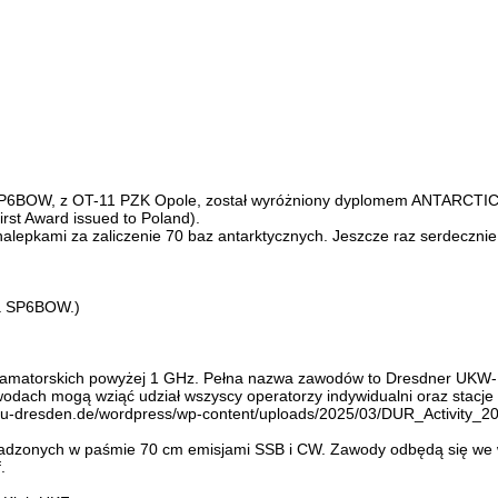
SP6BOW, z OT-11 PZK Opole, został wyróżniony dyplomem ANTARCTICA
rst Award issued to Poland).
alepkami za zaliczenie 70 baz antarktycznych. Jeszcze raz serdecznie
na SP6BOW.)
 amatorskich powyżej 1 GHz. Pełna nazwa zawodów to Dresdner UKW-
awodach mogą wziąć udział wszyscy operatorzy indywidualni oraz stacj
tu-dresden.de/wordpress/wp-content/uploads/2025/03/DUR_Activity_20
wadzonych w paśmie 70 cm emisjami SSB i CW. Zawody odbędą się we w
.