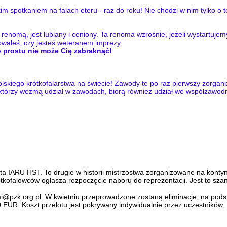
m spotkaniem na falach eteru - raz do roku! Nie chodzi w nim tylko o 
omą, jest lubiany i ceniony. Ta renoma wzrośnie, jeżeli wystartujemy li
towałeś, czy jesteś weteranem imprezy.
o prostu nie może Cię zabraknąć!
skiego krótkofalarstwa na świecie! Zawody te po raz pierwszy zorgani
tórzy wezmą udział w zawodach, biorą również udział we współzawodni
a IARU HST. To drugie w historii mistrzostwa zorganizowane na kontyn
ofalowców ogłasza rozpoczęcie naboru do reprezentacji. Jest to szansa
@pzk.org.pl. W kwietniu przeprowadzone zostaną eliminacje, na podst
 EUR. Koszt przelotu jest pokrywany indywidualnie przez uczestników.