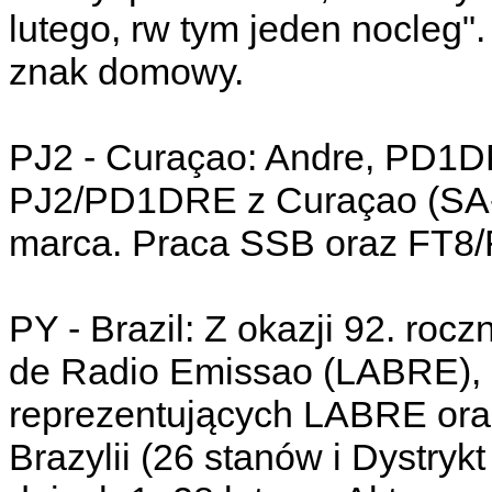
lutego, rw tym jeden nocleg"
znak domowy.
PJ2 - Curaçao: Andre, PD1D
PJ2/PD1DRE z Curaçao (SA-0
marca. Praca SSB oraz FT8/
PY - Brazil: Z okazji 92. roc
de Radio Emissao (LABRE), 
reprezentujących LABRE oraz
Brazylii (26 stanów i Dystry