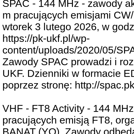
SPAC - 144 MHz - zawody ak
m pracujących emisjami CW
wtorek 3 lutego 2026, w god
https://pk-ukf.pl/wp-
content/uploads/2020/05/SP
Zawody SPAC prowadzi i rozl
UKF. Dzienniki w formacie E
poprzez stronę: http://spac.pk-
VHF - FT8 Activity - 144 MH
pracujących emisją FT8, org
BANAT (YO). Zawody odbędą 