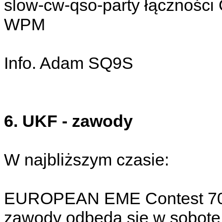
slow-cw-qso-party łącznośc
WPM
Info. Adam SQ9S
6. UKF - zawody
W najbliższym czasie:
EUROPEAN EME Contest 70 
zawody odbędą się w sobotę 3