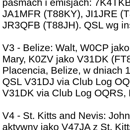
pasmach i emisjach: 7K4TK
JA1MFR (T88KY), JI1JRE (
JR3QFB (T88JH). QSL wg inst
V3 - Belize: Walt, W0CP jak
Mary, K0ZV jako V31DK (FT8
Placencia, Belize, w dniach 
QSL V31DJ via Club Log OQ
V31DK via Club Log OQRS, L
V4 - St. Kitts and Nevis: J
aktywny jako V47JA z St. Kit