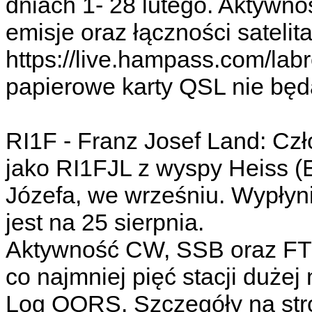
dniach 1- 28 lutego. Aktywn
emisje oraz łączności satelit
https://live.hampass.com/la
papierowe karty QSL nie bę
RI1F - Franz Josef Land: C
jako RI1FJL z wyspy Heiss (
Józefa, we wrześniu. Wypły
jest na 25 sierpnia.
Aktywność CW, SSB oraz FT
co najmniej pięć stacji dużej
Log OQRS. Szczegóły na st