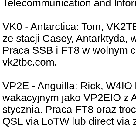
Telecommunication and Infor
VK0 - Antarctica: Tom, VK2
ze stacji Casey, Antarktyda, 
Praca SSB i FT8 w wolnym cza
vk2tbc.com.
VP2E - Anguilla: Rick, W4IO 
wakacyjnym jako VP2EIO z An
stycznia. Praca FT8 oraz tr
QSL via LoTW lub direct via