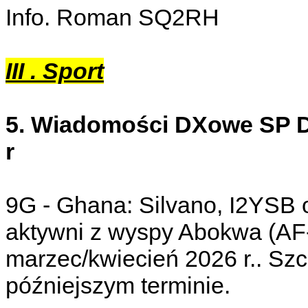
Info. Roman SQ2RH
III . Sport
5. Wiadomości DXowe SP DX
r
9G - Ghana: Silvano, I2YSB 
aktywni z wyspy Abokwa (AF-
marzec/kwiecień 2026 r.. Sz
późniejszym terminie.