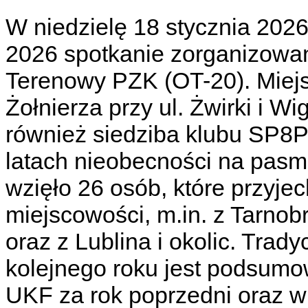
W niedzielę 18 stycznia 2026
2026 spotkanie zorganizowan
Terenowy PZK (OT-20). Miej
Żołnierza przy ul. Żwirki i Wi
również siedziba klubu SP8
latach nieobecności na pasm
wzięło 26 osób, które przyjec
miejscowości, m.in. z Tarnob
oraz z Lublina i okolic. Trad
kolejnego roku jest podsum
UKF za rok poprzedni oraz 