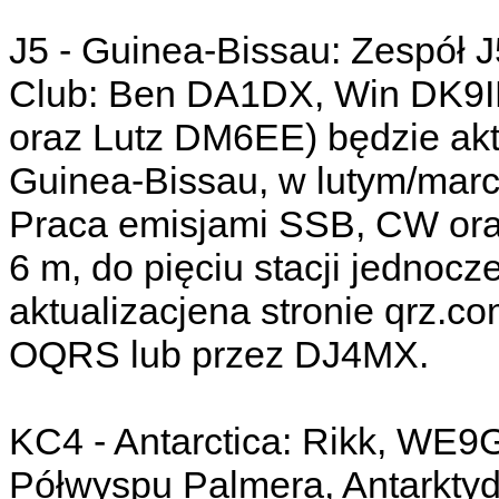
J5 - Guinea-Bissau: Zespół 
Club: Ben DA1DX, Win DK9I
oraz Lutz DM6EE) będzie ak
Guinea-Bissau, w lutym/marc
Praca emisjami SSB, CW or
6 m, do pięciu stacji jednocze
aktualizacjena stronie qrz.c
OQRS lub przez DJ4MX.
KC4 - Antarctica: Rikk, WE9
Półwyspu Palmera, Antarktyd