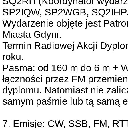
SQ2RH (Koordynator wydar
SP2IQW, SP2WGB, SQ2IHP
Wydarzenie objęte jest Pat
Miasta Gdyni.
Termin Radiowej Akcji Dyplo
roku.
Pasma: od 160 m do 6 m + W
łączności przez FM przemienn
dyplomu. Natomiast nie zalic
samym paśmie lub tą samą e
7. Emisje: CW, SSB, FM, RT