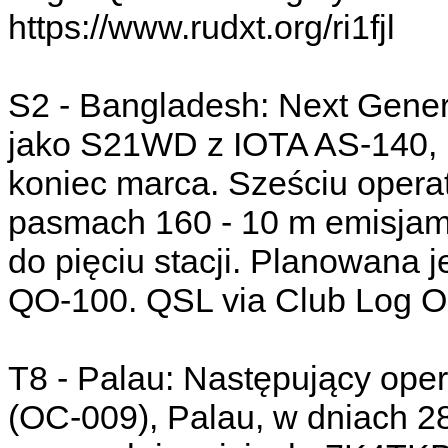
https://www.rudxt.org/ri1fjl
S2 - Bangladesh: Next Gener
jako S21WD z IOTA AS-140, 
koniec marca. Sześciu opera
pasmach 160 - 10 m emisja
do pięciu stacji. Planowana j
QO-100. QSL via Club Log 
T8 - Palau: Następujący oper
(OC-009), Palau, w dniach 28