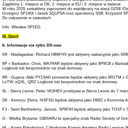
Zajęliśmy 1. miejsce w OK, 2. miejsce w EU i 3. miejsce w świecie.
W roku 2025 zostaliśmy zaproszeni do współpracy na stacji OZ5E /Da
Grzegorz SP1IKK i Janek SQ1PSA oraz operatorzy SSB: Krzysztof S
Do usłyszenie w zawodach.
Info. Wiesław SP1EG
III. Sport
6. Informacje nie tylko DX-owe
5R - Madagaskar: Richard HB9FHV jest aktywny wakacyjnie jako 5R8R
8P = Barbados: Chris, WA7RAR będzie aktywny jako 8P9CB z Barbad
Logbook lub bezpośrednio na znak domowy.
8R - Gujana: Aldir PY1SAD ponownie będzie aktywny jako 8R1TM z Ge
LoTW, eQSL, QRZ Logbook lub bezpośrednio na znak domowy.
9L - Sierra Leone: Peter VK3HEX przebywa w Sierra Leone do 7 ma
D6 - Komory: Elvira, IV3FSG będzie aktywna jako D68Z z Komorów 
FJ - Saint Barthelemy: Janusz, SP9FIH będzie aktywny jako TO1P z 
G - Wielka Brytania: GB0IARU to specjalny znak Radio Society of Gre
HL - Korea Południowa: Członkowie Korean Amateur Radio League (K