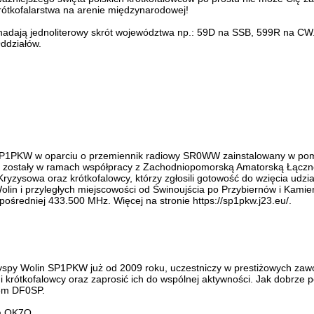
krótkofalarstwa na arenie międzynarodowej!
 nadają jednoliterowy skrót województwa np.: 59D na SSB, 599R na CW
ddziałów.
 SP1PKW w oparciu o przemiennik radiowy SR0WW zainstalowany w po
e zostały w ramach współpracy z Zachodniopomorską Amatorską Łącznoś
owa oraz krótkofalowcy, którzy zgłosili gotowość do wzięcia udziału
in i przyległych miejscowości od Świnoujścia po Przybiernów i Kamie
pośredniej 433.500 MHz. Więcej na stronie https://sp1pkw.j23.eu/.
spy Wolin SP1PKW już od 2009 roku, uczestniczy w prestiżowych zawod
i krótkofalowcy oraz zaprosić ich do wspólnej aktywności. Jak dobrze 
iem DF0SP.
em OK7O.