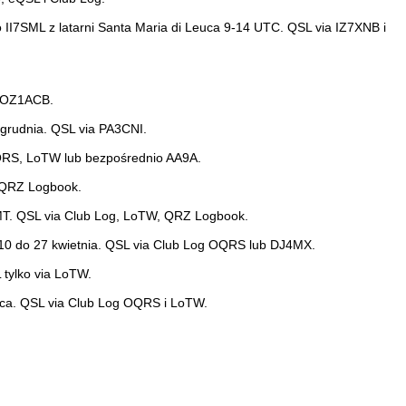
 II7SML z latarni Santa Maria di Leuca 9-14 UTC. QSL via IZ7XNB i
z OZ1ACB.
 grudnia. QSL via PA3CNI.
OQRS, LoTW lub bezpośrednio AA9A.
, QRZ Logbook.
3MT. QSL via Club Log, LoTW, QRZ Logbook.
 10 do 27 kwietnia. QSL via Club Log OQRS lub DJ4MX.
tylko via LoTW.
ca. QSL via Club Log OQRS i LoTW.