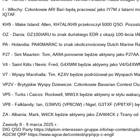
I - Włochy: Członkowie ARI Bari będą pracować jako IY7M z latarni 
IQ7AF.
KH9 - Wake Island: Allen, KH7AL/KH9 przekroczył 5000 QSO. Pozosta
OZ - Dania: OZ100IARU to znak duńskiego EDR z okazji 100-lecia I
PA - Holandia: PA40MARAC to znak okolicznościowy Dutch Marine Rad
PJ7 - Sint Maarten: Tom, AA9A ponownie będzie aktywny jako PJ7AA
V4 - Saint Kitts i Nevis: Fred, G4XWM będzie aktywny jako V4/G4XW
V7 - Wyspy Marshalla: Tim, KZ4V będzie podróżował po Wyspach Mars
VP2V - Brytyjskie Wyspy Dziewicze: Członkowie Bavarian Contest Cl
VP5 - Turks i Caicos: Rockwell, WW1X będzie aktywny w stylu waka
VP8 - Falklandy: Ian, G3WVG (VP8CIW) i Nigel, G3TXF (VP8TXF) b
ZA - Albania: Mark, W4CK będzie aktywny jako ZA/W4CK z Tirany od
Zawody 8 - 9 marca 2025 r.:
DIG QSO Party https://diplom-interessen-gruppe.info/wp-content/u
AGCW QRP https://www.agcw.de/contest/qrp/qrp-c-engl/