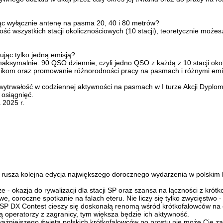
ąc wyłącznie antenę na pasma 20, 40 i 80 metrów?
ść wszystkich stacji okolicznościowych (10 stacji), teoretycznie moż
jąc tylko jedną emisją?
 maksymalnie: 90 QSO dziennie, czyli jedno QSO z każdą z 10 stacji ok
nikom oraz promowanie różnorodności pracy na pasmach i różnymi emi
wytrwałość w codziennej aktywności na pasmach w I turze Akcji Dyplomo
 osiągnięć.
 2025 r.
 rusza kolejna edycja największego dorocznego wydarzenia w polskim k
 okazja do rywalizacji dla stacji SP oraz szansa na łączności z krótk
we, coroczne spotkanie na falach eteru. Nie liczy się tylko zwycięstwo 
 SP DX Contest cieszy się doskonałą renomą wśród krótkofalowców na cał
zą operatorzy z zagranicy, tym większa będzie ich aktywność.
jważniejszego święta polskich krótkofalowców po prostu nie może Cię z