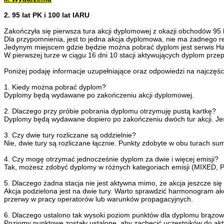
2. 95 lat PK i 100 lat IARU
Zakończyła się pierwsza tura akcji dyplomowej z okazji obchodów 95 l
Dla przypomnienia, jest to jedna akcja dyplomowa, nie ma żadnego r
Jedynym miejscem gdzie będzie można pobrać dyplom jest serwis Ha
W pierwszej turze w ciągu 16 dni 10 stacji aktywujących dyplom pr
Poniżej podaję informacje uzupełniające oraz odpowiedzi na najczęśc
1. Kiedy można pobrać dyplom?
Dyplomy będą wydawane po zakończeniu akcji dyplomowej.
2. Dlaczego przy próbie pobrania dyplomu otrzymuję pustą kartkę?
Dyplomy będą wydawane dopiero po zakończeniu dwóch tur akcji. Jeśli
3. Czy dwie tury rozliczane są oddzielnie?
Nie, dwie tury są rozliczane łącznie. Punkty zdobyte w obu turach 
4. Czy mogę otrzymać jednocześnie dyplom za dwie i więcej emisji?
Tak, możesz zdobyć dyplomy w różnych kategoriach emisji (MIXED, 
5. Dlaczego żadna stacja nie jest aktywna mimo, że akcja jeszcze się
Akcja podzielona jest na dwie tury. Warto sprawdzić harmonogram akc
przerwy w pracy operatorów lub warunków propagacyjnych.
6. Dlaczego ustalono tak wysoki poziom punktów dla dyplomu brązo
Poziomy punktowe zostały ustalone, aby zachęcić uczestników do akty