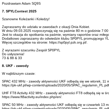
Pozdrawiam Adam SQ9S
7. SPYLContest 2025
Szanowne Koleżanki i Koledzy!
Zapraszamy do udziału w zawodach z okazji Dnia Kobiet.
W dniu 09.03.2025 rozpoczynają się na paśmie 80 m o godzinie 7:00 
Jest to okazja do spotkania na paśmie, wymiany raportów oraz miłego
Dodatkowo zapraszamy do odwiedzin klubu SP0PYL promującego YL w 
Więcej szczegółów na stronie: https://sp0pyl.pzk.org.pl/.
Z wyrazami szacunku Zespół SP0PYL
Do usłyszenia!
73 & 88 & 33
8. UKF - zawody
W najbliższym czasie:
SPAC 432 MHz - zawody aktywności UKF odbędą się we wtorek, 11 m
https://pk-ukf.pl/wp-content/uploads/2020/05/SPAC_regulamin_PL.pdf
UHF FT8 Activity 432 MHz - zawody aktywności FT8 odbędą się w ś
https://www.ft8activity.eu/index.php/en/.
SPAC 50 MHz - zawody aktywności UKF odbędą się w czwartek 13 ma
https://pk-ukf.pl/wp-content/uploads/2020/05/SPAC_regulamin_PL.pdf