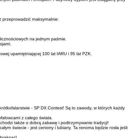
esz przeprowadzić maksymalnie:
olicznościowych na jednym paśmie.
sjami.
wej upamiętniającej 100 lat IARU i 95 lat PZK.
rótkofalarstwie - SP DX Contest! Są to zawody, w których każdy
ofalowcami z całego świata.
- chodzi także o dobrą zabawę i podtrzymywanie tradycji!
ym świecie - jest ceniony i lubiany. Ta renoma będzie rosła jeśli
abraknąć!