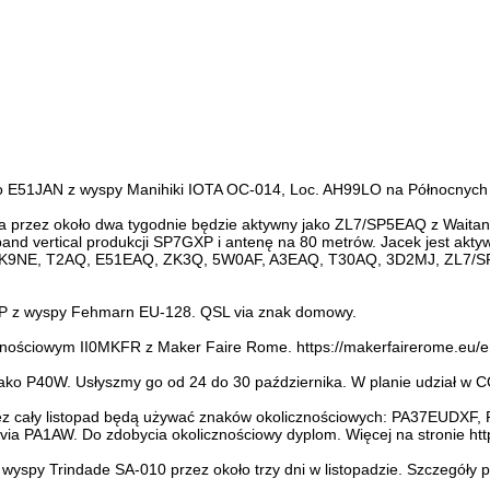
ko E51JAN z wyspy Manihiki IOTA OC-014, Loc. AH99LO na Północnych W
 przez około dwa tygodnie będzie aktywny jako ZL7/SP5EAQ z Waitan
band vertical produkcji SP7GXP i antenę na 80 metrów. Jacek jest akt
, VK9NE, T2AQ, E51EAQ, ZK3Q, 5W0AF, A3EAQ, T30AQ, 3D2MJ, ZL7/
/P z wyspy Fehmarn EU-128. QSL via znak domowy.
nościowym II0MKFR z Maker Faire Rome. https://makerfairerome.eu/e
ako P40W. Usłyszmy go od 24 do 30 października. W planie udział 
przez cały listopad będą używać znaków okolicznościowych: PA37E
 PA1AW. Do zdobycia okolicznościowy dyplom. Więcej na stronie http
wyspy Trindade SA-010 przez około trzy dni w listopadzie. Szczegół