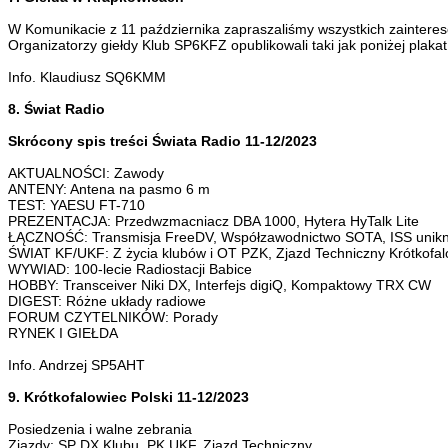
W Komunikacie z 11 października zapraszaliśmy wszystkich zainteres
Organizatorzy giełdy Klub SP6KFZ opublikowali taki jak poniżej plaka
Info. Klaudiusz SQ6KMM
8. Świat Radio
Skrócony spis treści Świata Radio 11-12/2023
AKTUALNOŚCI: Zawody
ANTENY: Antena na pasmo 6 m
TEST: YAESU FT-710
PREZENTACJA: Przedwzmacniacz DBA 1000, Hytera HyTalk Lite
ŁĄCZNOŚĆ: Transmisja FreeDV, Współzawodnictwo SOTA, ISS unikną
ŚWIAT KF/UKF: Z życia klubów i OT PZK, Zjazd Techniczny Krótkofa
WYWIAD: 100-lecie Radiostacji Babice
HOBBY: Transceiver Niki DX, Interfejs digiQ, Kompaktowy TRX CW
DIGEST: Różne układy radiowe
FORUM CZYTELNIKÓW: Porady
RYNEK I GIEŁDA
Info. Andrzej SP5AHT
9. Krótkofalowiec Polski 11-12/2023
Posiedzenia i walne zebrania
Zjazdy: SP DX Klubu, PK UKF, Zjazd Techniczny