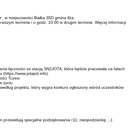
, w miejscowości Białka 35D gmina Iłża.
szym terminie i o godz. 10:00 w drugim terminie. Więcej informacji
ia łączności ze stacją SN2JOTA, która będzie pracowała na falach
ttps://www.jotajoti.info).
ści Tczew.
w życiu.
 według projektu, który wygra konkurs ogłoszony wśród uczestników
m przewidują specjalne podziękowania r11; niespodziankę. ;-)