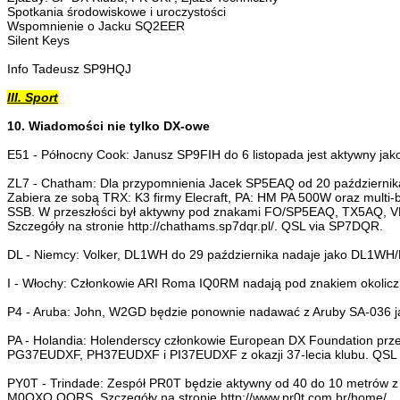
Spotkania środowiskowe i uroczystości
Wspomnienie o Jacku SQ2EER
Silent Keys
Info Tadeusz SP9HQJ
III. Sport
10. Wiadomości nie tylko DX-owe
E51 - Północny Cook: Janusz SP9FIH do 6 listopada jest aktywny ja
ZL7 - Chatham: Dla przypomnienia Jacek SP5EAQ od 20 października
Zabiera ze sobą TRX: K3 firmy Elecraft, PA: HM PA 500W oraz multi-
SSB. W przeszłości był aktywny pod znakami FO/SP5EAQ, TX5AQ
Szczegóły na stronie http://chathams.sp7dqr.pl/. QSL via SP7DQR.
DL - Niemcy: Volker, DL1WH do 29 października nadaje jako DL1WH
I - Włochy: Członkowie ARI Roma IQ0RM nadają pod znakiem okolicz
P4 - Aruba: John, W2GD będzie ponownie nadawać z Aruby SA-036 j
PA - Holandia: Holenderscy członkowie European DX Foundation 
PG37EUDXF, PH37EUDXF i PI37EUDXF z okazji 37-lecia klubu. QSL via
PY0T - Trindade: Zespół PR0T będzie aktywny od 40 do 10 metrów z 
M0OXO OQRS. Szczegóły na stronie http://www.pr0t.com.br/home/.