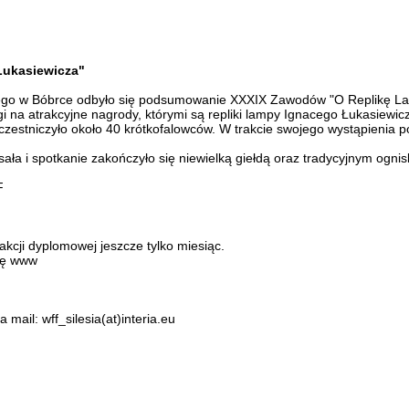
Łukasiewicza"
wego w Bóbrce odbyło się podsumowanie XXXIX Zawodów "O Replikę La
i na atrakcyjne nagrody, którymi są repliki lampy Ignacego Łukasiewicz
tniczyło około 40 krótkofalowców. W trakcie swojego wystąpienia po
ała i spotkanie zakończyło się niewielką giełdą oraz tradycyjnym ognis
F
akcji dyplomowej jeszcze tylko miesiąc.
nę www
mail: wff_silesia(at)interia.eu