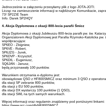
Jednocześnie w załączeniu przesyłamy plik z logo JOTA-JOTI.
Licząc na zamieszczenie informacji w najbliższym Komunikacie, zapr
73! SP2ZIE Team
Info. Darek SP2HQY
4. Akcja Dyplomowa z okazji 800-lecia parafii Śmicz
Akcja Dyplomowa z okazji Jubileuszu 800-lecia parafii pw. św. Katarz
Organizatorem Akcji Dyplomowej jest Parafia Rzymsko-Katolicka pw. 
współpracujące:
SP6EO - Zbigniew,
SP6VE - Robert,
SP6JZG - Jurek,
SP6DVP - Krzysztof,
SP6DIL - Eugeniusz,
SQ6JAN - Janusz,
będą przyznawały 100 punktów.
Warunkiem otrzymania e-dyplomu jest:
obowiązkowe QSO z HF800SMICZ oraz minimum 3 QSO z operatorami
dla stacji SP zebranie 800 punktów,
dla stacji z EU 500 punktów,
dla stacji DX wystarczy 100 punktów (1 QSO),
dla stacji SWL na tych samych warunkach.
Więcej informacji oraz regulamin znajdziemy pod poniższymi linkami:
https://www.qrz.com/db/HF800SMICZ