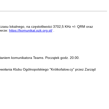
zasu lokalnego, na częstotliwości 3702,5 KHz +/- QRM oraz
werze:
https://komunikat.pzk.org.pl/
.
staniem komunikatora Teams. Początek godz. 20.00.
wołania Klubu Ogólnopolskiego "Krótkofalow.cy" przez Zarząd