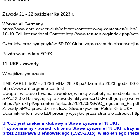
Zawody 21 - 22 października 2023 r.
Worked All Germany
https://www.darc.de/der-club/referate/conteste/wag-contest/en/rules/.
10-10 Fall International Contest http://www.ten-ten.org/index.php/act
Członków oraz sympatyków SP DX Clubu zapraszam do obserwacji nas
Pozdrawiam Adam SQ9S
11. UKF - zawody
W najbliższym czasie:
EME ARRL II 50MHz 1296 MHz, 28-29 października 2023, godz. 00:
http://www.arrl.org/eme-contest.
Uwaga - w czasie trwania zawodów, w nocy z soboty na niedzielę, na
SPAC 2.3 GHz i wyżej są to zawody aktywności UKF odbędą się we wt
https://pk-ukf.pl/wp-content/uploads/2020/05/SPAC_regulamin_PL.pdf
Zawody SPAC prowadzi i rozlicza Stowarzyszenie Polski Klub UKF.
Dzienniki w formacie EDI prosimy wysyłać przez stronę o adresie: http:
SP6LB jest znakiem klubowym Stowarzyszenia PK UKF.
Przypominamy - ponad rok temu Stowarzyszenie PK UKF otrzymało
przez Zdzisława Bieńkowskiego (1929-2015), wieloletniego Preze