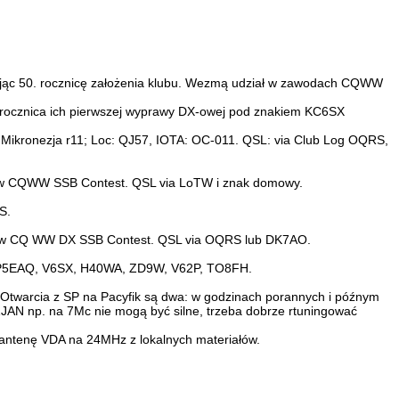
ając 50. rocznicę założenia klubu. Wezmą udział w zawodach CQWW
 rocznica ich pierwszej wyprawy DX-owej pod znakiem KC6SX
ronezja r11; Loc: QJ57, IOTA: OC-011. QSL: via Club Log OQRS,
ał w CQWW SSB Contest. QSL via LoTW i znak domowy.
S.
iał w CQ WW DX SSB Contest. QSL via OQRS lub DK7AO.
SP5EAQ, V6SX, H40WA, ZD9W, V62P, TO8FH.
. Otwarcia z SP na Pacyfik są dwa: w godzinach porannych i późnym
1JAN np. na 7Mc nie mogą być silne, trzeba dobrze rtuningować
antenę VDA na 24MHz z lokalnych materiałów.