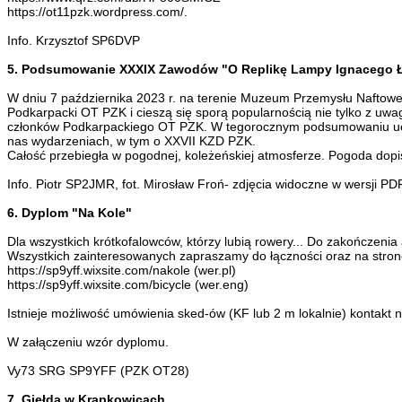
https://ot11pzk.wordpress.com/.
Info. Krzysztof SP6DVP
5. Podsumowanie XXXIX Zawodów "O Replikę Lampy Ignacego 
W dniu 7 października 2023 r. na terenie Muzeum Przemysłu Nafto
Podkarpacki OT PZK i cieszą się sporą popularnością nie tylko z uwag
członków Podkarpackiego OT PZK. W tegorocznym podsumowaniu uczes
nas wydarzeniach, w tym o XXVII KZD PZK.
Całość przebiegła w pogodnej, koleżeńskiej atmosferze. Pogoda dopis
Info. Piotr SP2JMR, fot. Mirosław Froń- zdjęcia widoczne w wersji PD
6. Dyplom "Na Kole"
Dla wszystkich krótkofalowców, którzy lubią rowery... Do zakończenia 
Wszystkich zainteresowanych zapraszamy do łączności oraz na stro
https://sp9yff.wixsite.com/nakole (wer.pl)
https://sp9yff.wixsite.com/bicycle (wer.eng)
Istnieje możliwość umówienia sked-ów (KF lub 2 m lokalnie) kontakt na 
W załączeniu wzór dyplomu.
Vy73 SRG SP9YFF (PZK OT28)
7. Giełda w Krapkowicach