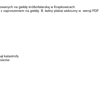
owanych na giełdę krótkofalarską w Krapkowicach.
t z zaproszeniem na giełdę. B. ładny plakat widoczny w wersji PDF
ł katastrofy
lowców