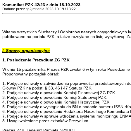
Komunikat PZK 42/23 z dnia 18.10.2023
Dodane przez sp2jmr dnia 2023-10-19 / 13:22
Witamy wszystkich Słuchaczy i Odbiorców naszych cotygodniowych ko
publikowane na portalu PZK, a także rozsyłane na listę wysyłkową
I. Sprawy organizacyjne
1. Posiedzenie Prezydium ZG PZK
W dniu 15 października Prezes PZK zwołał 6 w tym roku Posiedzenie
Proponowany porządek obrad:
1. Podjęcie uchwały o zatwierdzeniu poprawności przedstawionych d
Główny PZK na podst. § 33, 46 i 47 Statutu PZK.
2. Podjęcie uchwały o powołaniu Komisji Finansowej ZG PZK.
3. Podjęcie uchwały o powołaniu Komisji Statutowej PZK.
4. Podjęcie uchwały o powołaniu Komisji Historycznej PZK.
5. Podjęcie uchwały o wystąpieniu do BN o nadanie numeru ISSN rK
6. Podjęcie uchwały o powołaniu Redaktora Naczelnego Komunikatu
7. Podjęcie uchwały w sprawie wdrożenia systemu monitoringu ENM
8. Uwagi wniesione przez członków Prezydium.
Prezes PZK, Tadeusz Pamięta SP9HQJ