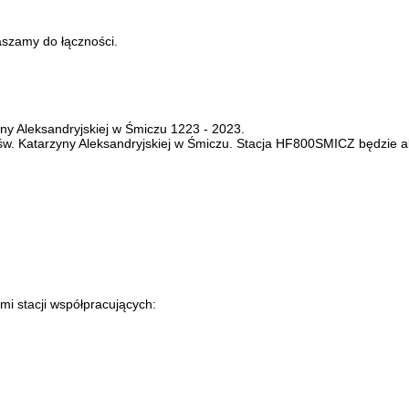
aszamy do łączności.
yny Aleksandryjskiej w Śmiczu 1223 - 2023.
św. Katarzyny Aleksandryjskiej w Śmiczu. Stacja HF800SMICZ będzie ak
 stacji współpracujących: