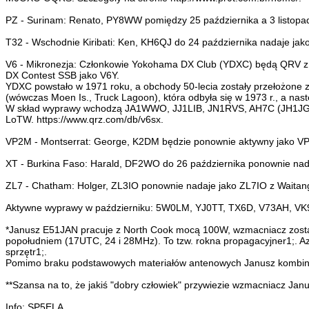
PZ - Surinam: Renato, PY8WW pomiędzy 25 października a 3 listop
T32 - Wschodnie Kiribati: Ken, KH6QJ do 24 października nadaje jak
V6 - Mikronezja: Członkowie Yokohama DX Club (YDXC) będą QRV z M
DX Contest SSB jako V6Y.
YDXC powstało w 1971 roku, a obchody 50-lecia zostały przełożone
(wówczas Moen Is., Truck Lagoon), która odbyła się w 1973 r., a nast
W skład wyprawy wchodzą JA1WWO, JJ1LIB, JN1RVS, AH7C (JH1JGX)
LoTW. https://www.qrz.com/db/v6sx.
VP2M - Montserrat: George, K2DM będzie ponownie aktywny jako VP
XT - Burkina Faso: Harald, DF2WO do 26 października ponownie n
ZL7 - Chatham: Holger, ZL3IO ponownie nadaje jako ZL7IO z Waita
Aktywne wyprawy w październiku: 5W0LM, YJ0TT, TX6D, V73AH, V
*Janusz E51JAN pracuje z North Cook mocą 100W, wzmacniacz został n
popołudniem (17UTC, 24 i 28MHz). To tzw. rokna propagacyjner1;. Az
sprzętr1;.
Pomimo braku podstawowych materiałów antenowych Janusz kombinuje
**Szansa na to, że jakiś "dobry człowiek" przywiezie wzmacniacz Jan
Info: SP5ELA