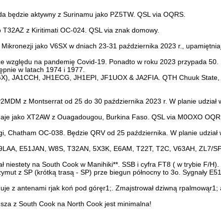
ada będzie aktywny z Surinamu jako PZ5TW. QSL via OQRS.
o T32AZ z Kiritimati OC-024. QSL via znak domowy.
ikronezji jako V6SX w dniach 23-31 października 2023 r., upamiętni
 ze względu na pandemię Covid-19. Ponadto w roku 2023 przypada 50.
ępnie w latach 1974 i 1977.
, JA1CCH, JH1ECG, JH1EPI, JF1UOX & JA2FIA. QTH Chuuk State, Mik
2MDM z Montserrat od 25 do 30 października 2023 r. W planie udzi
adaje jako XT2AW z Ouagadougou, Burkina Faso. QSL via M0OXO OQR
ngi, Chatham OC-038. Będzie QRV od 25 października. W planie udz
K9LAA, E51JAN, W8S, T32AN, 5X3K, E6AM, T22T, T2C, V63AH, ZL7/
iestety na South Cook w Manihiki**. SSB i cyfra FT8 ( w trybie F/H)
ymut z SP (krótką trasą - SP) prze biegun północny to 3o. Sygnały E5
 z antenami rjak koń pod góręr1;. Zmajstrował dziwną rpalmowąr1; 
usza z South Cook na North Cook jest minimalna!