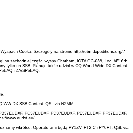
yspach Cooka. Szczegóły na stronie http://e5n.dxpeditions.org/.*
gi na zachodniej części wyspy Chatham, IOTA OC-038, Loc. AE16rb.
ywny tylko na SSB. Planuje także udział w CQ World Wide DX Contest
SP5EAQ i ZA/SP5EAQ.
n/.
w CQ WW DX SSB Contest. QSL via N2MM.
UDXF, PB37EUDXF, PC37EUDXF, PD37EUDXF, PE37EUDXF, PF37EUDXF,
s://www.eudxf.eu/.
y poznamy wkrótce. Operatorami będą PY1ZV, PT2IC i PY6RT. QSL via