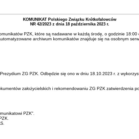
KOMUNIKAT Polskiego Związku Krótkofalowców
NR 42/2023 z dnia 18 października 2023 r.
munikatów PZK, które są nadawane w każdą środę, o godzinie 18:00 c
. Zautomatyzowane archiwum komunikatów znajduje się na osobnym ser
 Prezydium ZG PZK. Odbędzie się ono w dniu 18.10.2023 r. z wykorzy
okumentów założycielskich i rekomendowaniu ZG PZK zatwierdzenia po
omunikatowi PZK".
 PZK.
AS.