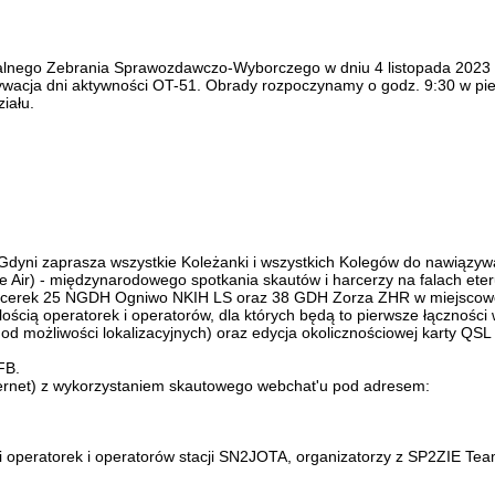
lnego Zebrania Sprawozdawczo-Wyborczego w dniu 4 listopada 2023 r.
wacja dni aktywności OT-51. Obrady rozpoczynamy o godz. 9:30 w pierw
iału.
ni zaprasza wszystkie Koleżanki i wszystkich Kolegów do nawiązywan
r) - międzynarodowego spotkania skautów i harcerzy na falach eteru (h
arcerek 25 NGDH Ogniwo NKIH LS oraz 38 GDH Zorza ZHR w miejscowo
ścią operatorek i operatorów, dla których będą to pierwsze łączności 
d możliwości lokalizacyjnych) oraz edycja okolicznościowej karty QSL
FB.
ernet) z wykorzystaniem skautowego webchat'u pod adresem:
ści operatorek i operatorów stacji SN2JOTA, organizatorzy z SP2ZIE Tea