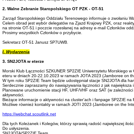
2. Walne Zebranie Staropolskiego OT PZK - OT-51
Zarząd Staropolskiego Oddziału Terenowego informuje o zwołaniu Wa
Celem obrad jest wybór delegatów na Zjazd Krajowy PZK, oraz reakty
na stronie OT-51 i poczcie rozesłanej na adresy e-mail Członków oddz
Prosimy wszystkich Członków o przybycie.
Sekretarz OT-51 Janusz SP7UWB.
I. Wydarzenia
3. SN2JOTA w eterze
Morski Klub Łączności SZKUNER SP2ZIE Uniwersytetu Morskiego w Gdy
eteru w dniach 20-22.10.2023 w ramach JOTA 2023 (Jamboree on the Ai
W tym roku SP2ZIE Team będzie udostępniał stacje SN2JOTA dla h
Serdecznie zapraszamy do nawiązywania łączności z jak największa ilo
Planowane uruchomienie stacji HF, UHF/VHF oraz SAT (w zależności o
aktywności.
Bieżące informacje o aktywności na cluster'ach i fanpage SP2ZIE na 
Możliwe również kontakty w ramach JOTI 2023 (Jamboree on the Int
https://webchat.scoutlink.net
Dla tych Koleżanek i Kolegów, którzy sprawią radość największej ilo
Do usłyszenia.
SN2JOTA/SP2ZIE Team