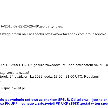
ivity/2013-07-22-20-26-48/qso-party-rules.
zego profilu na Facebooku https://www.facebook.com/groups/spdxc. J
00 r11; 23:59 UTC. Druga tura zawodów EME pod patronatem ARRL. R
stąpi zmiana czasu!
orek, 24 października 2023, godz. 17:00 - 21:00 UTC. Regulamin:
.
//spac.pk-ukf.pl/.
 pozwolenie radiowe ze znakiem SP6LB. Od tej chwili jest to zn
sa PK UKF i jednego z założycieli PK UKF (1963) został w ten sp