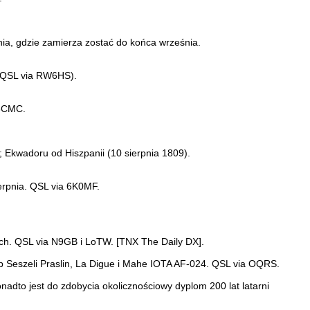
ia, gdzie zamierza zostać do końca września.
 (QSL via RW6HS).
A3CMC.
 Ekwadoru od Hiszpanii (10 sierpnia 1809).
erpnia. QSL via 6K0MF.
h. QSL via N9GB i LoTW. [TNX The Daily DX].
p Seszeli Praslin, La Digue i Mahe IOTA AF-024. QSL via OQRS.
dto jest do zdobycia okolicznościowy dyplom 200 lat latarni