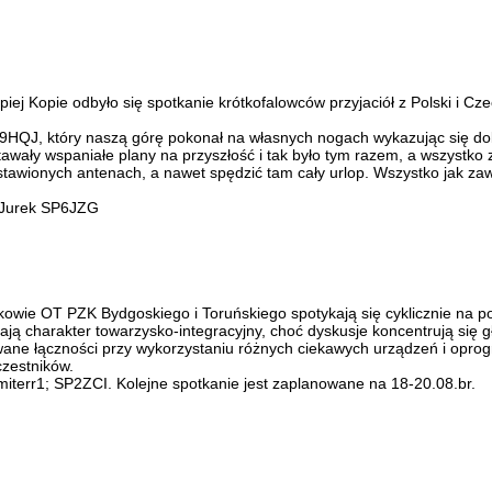
piej Kopie odbyło się spotkanie krótkofalowców przyjaciół z Polski i Cz
9HQJ, który naszą górę pokonał na własnych nogach wykazując się do
wały wspaniałe plany na przyszłość i tak było tym razem, a wszystko z
awionych antenach, a nawet spędzić tam cały urlop. Wszystko jak zaws
: Jurek SP6JZG
nkowie OT PZK Bydgoskiego i Toruńskiego spotykają się cyklicznie na
 mają charakter towarzysko-integracyjny, choć dyskusje koncentrują si
ne łączności przy wykorzystaniu różnych ciekawych urządzeń i opro
czestników.
terr1; SP2ZCI. Kolejne spotkanie jest zaplanowane na 18-20.08.br.