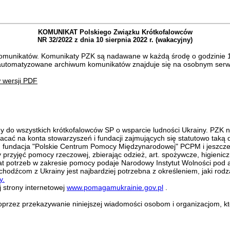
KOMUNIKAT Polskiego Związku Krótkofalowców
NR 32/2022 z dnia 10 sierpnia 2022 r. (wakacyjny)
omunikatów. Komunikaty PZK są nadawane w każdą środę o godzinie 18
Zautomatyzowane archiwum komunikatów znajduje się na osobnym serwer
 wersji PDF
my do wszystkich krótkofalowców SP o wsparcie ludności Ukrainy. PZK n
ać na konta stowarzyszeń i fundacji zajmujących się statutowo taką d
, fundacja "Polskie Centrum Pomocy Międzynarodowej" PCPM i jeszcze 
 przyjęć pomocy rzeczowej, zbierając odzież, art. spożywcze, higienic
mat potrzeb w zakresie pomocy podaje Narodowy Instytut Wolności po
chodźcom z Ukrainy jest najbardziej potrzebna z określeniem, jaki rodz
y.
 strony internetowej
www.pomagamukrainie.gov.pl
.
oprzez przekazywanie niniejszej wiadomości osobom i organizacjom, 