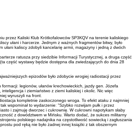
iu przez Kaliski Klub Krótkofalowców SP3KQV na terenie kaliskiego
aliscy ułani i harcerze. Jednym z ważnych fragmentów bitwy, było
m ułani kaliscy zdobyli kancelarię armii, magazyny i jedną z dwóch
rterze ratusza przy siedzibie Informacji Turystycznej, a druga część
yki (ta część wystawy będzie dostępna dla zwiedzających do dnia 28
jważniejszych epizodów było zdobycie wrogiej radiostacji przez
 formacji: legionów, ułanów krechowieckich, jazdy gen. Józefa
eligencja i ziemiaństwo z ziemi kaliskiej i okolic. Nic więc
iej wyruszyli na front.
 radiostacja kompletnie zaskoczonego wroga. To efekt ataku z najmniej
tak wspominał to wydarzenie: "Szybko rozwijam pułk i przez
asto i zajmuję dworzec i cukrownię. W cukrowni napotykam słaby
h łączność z dowództwem w Mińsku. Warto dodać, że sukces militarny
strojeniu polskiego nadajnika na częstotliwość sowiecką i zagłuszania
stu pod ręką nie było żadnej innej książki z tak obszernym