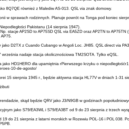
jako 8Q7QE również z Malediw AS-013. QSL via znak domowy.
nii w sprawach rodzinnych. Planuje powrót na Tonga pod koniec sierpn
Niepodległości Pakistanu (14 sierpnia 1947).
ia. Np. stacje AP2SD to AP75SD QSL via EA5ZD oraz AP2TN to AP75TN
 AP75.
ny jako D2TX z Cuando Cubango w Angoli Loc. JH85. QSL direct via P
 27 września nadaje stacja okolicznościowa TM2SOTA. Tylko eQSL.
a jako HD1HERO dla upamiętnia rPierwszego krzyku o niepodległośćr1;
eroes-10-de-agosto/
rei 15 sierpnia 1945 r., będzie aktywna stacja HL77V w dniach 1-31 si
ibuti
Grendadzie, skąd będzie QRV jako J3/N9GB w godzinach popołudniowyc
cyjnym jako S79/EA3WL i S79/EA3BT od 9 do 23 sierpnia z trzech wys
9 do 21 sierpnia z latarni morskich w Rozewiu POL-16 i POL 038. Pona
SP5PB.