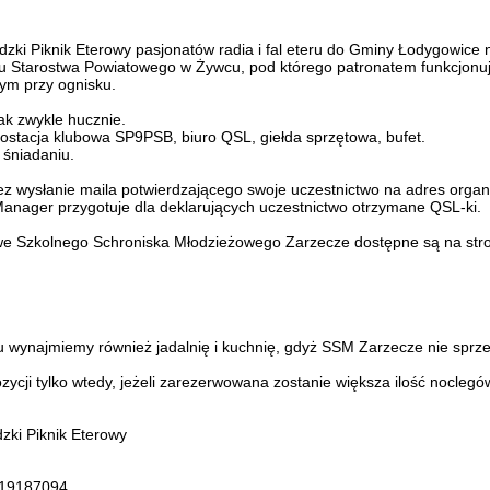
dzki Piknik Eterowy pasjonatów radia i fal eteru do Gminy Łodygowice
iu Starostwa Powiatowego w Żywcu, pod którego patronatem funkcjonu
nym przy ognisku.
ak zwykle hucznie.
iostacja klubowa SP9PSB, biuro QSL, giełda sprzętowa, bufet.
 śniadaniu.
ez wysłanie maila potwierdzającego swoje uczestnictwo na adres org
Manager przygotuje dla deklarujących uczestnictwo otrzymane QSL-ki.
we Szkolnego Schroniska Młodzieżowego Zarzecze dostępne są na str
iku wynajmiemy również jadalnię i kuchnię, gdyż SSM Zarzecze nie sprze
ycji tylko wtedy, jeżeli zarezerwowana zostanie większa ilość noclegó
zki Piknik Eterowy
 519187094