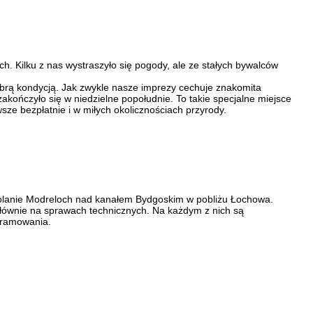
ech. Kilku z nas wystraszyło się pogody, ale ze stałych bywalców
brą kondycją. Jak zwykle nasze imprezy cechuje znakomita
akończyło się w niedzielne popołudnie. To takie specjalne miejsce
ze bezpłatnie i w miłych okolicznościach przyrody.
 polanie Modreloch nad kanałem Bydgoskim w pobliżu Łochowa.
ę głównie na sprawach technicznych. Na każdym z nich są
gramowania.