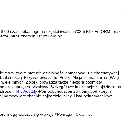
:00 czasu lokalnego na częstotliwości 3702,5 KHz +/- QRM, oraz
ze: https://komunikat.pzk.org.pl/
ie ma w swoim statucie działalności pomocowej lub charytatywnej
ziałalnością. Przykładowo są to: Polska Akcja Humanitarna (PAH),
wiele innych. Zbiórki prowadzą także niektóre podmioty
zne oraz sprzęt survivalowy. Szczegółowe informacje znajdziecie na
d adresem
http://cutt.ly
/PomocUchodzcomzUkrainy pod którym
aj pomocy jest obecnie najbardziej pilny. Lista pełnomocników
które mogą włączyć się w akcję #PomagamUkrainie.