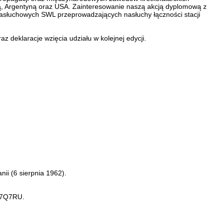
ią, Argentyną oraz USA. Zainteresowanie naszą akcją dyplomową z
 nasłuchowych SWL przeprowadzających nasłuchy łączności stacji
deklaracje wzięcia udziału w kolejnej edycji.
ii (6 sierpnia 1962).
i 7Q7RU.
.