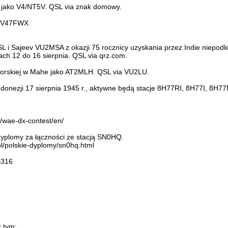
104 jako V4/NT5V. QSL via znak domowy.
ko V47FWX
 i Sajeev VU2MSA z okazji 75 rocznicy uzyskania przez Indie niepodle
ch 12 do 16 sierpnia. QSL via qrz.com.
i morskiej w Mahe jako AT2MLH. QSL via VU2LU.
ndonezji 17 sierpnia 1945 r., aktywne będą stacje 8H77RI, 8H77I, 8H7
e/wae-dx-contest/en/
plomy za łączności ze stacją SN0HQ.
.pl/polskie-dyplomy/sn0hq.html
=316
z tym: