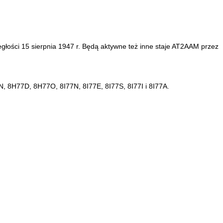
głości 15 sierpnia 1947 r. Będą aktywne też inne staje AT2AAM przez
7N, 8H77D, 8H77O, 8I77N, 8I77E, 8I77S, 8I77I i 8I77A.