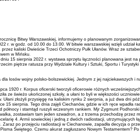
 rocznicę Bitwy Warszawskiej, informujemy o planowanym zorganizowan
22 r. w godz. od 10.00 do 13.00. W bitwie warszawskiej wzięli udział k
. przez kaliski Dwieście Trzeci Ochotniczy Pułk Ułanów. Wraz ze sztabe
ztwem w Mińsku.
niu 15 sierpnia 2022 r. wystawa sprzętu łączności planowana jest na pa
trzecim piętrze ratusza przy Wydziale Kultury i Sztuki, Sportu i Turyst
dla losów wojny polsko-bolszewickiej. Jednym z jej najciekawszych i na
ca 1920 r. Korpus oficerski tworzyli oficerowie różnych wcześniejszych
ze świeżo ukończonej szkoły, a ułani to byli w większości uczniowie, int
łani złożyli przysięgę na kaliskim rynku 2 sierpnia, a już dwa dni późn
iejsce 15 sierpnia. Tego dnia zajęli Ciechanów, gdzie w ich ręce wpadła
 północy i stamtąd ruszyli wczesnym rankiem. Mjr Zygmunt Podhorski 
alka, zostawiam tam jeden szwadron, a z trzema przechodzę przez mi
ancelarię 4. Armii sowieckiej i jedną z dwóch radiostacji, utrzymującyc
. Zaraz po przejęciu radiostacji w Ciechanowie, zapadła decyzja o prze
 Pisma Świętego. Czemu akurat zagłuszano Nowym Testamentem? Po pro