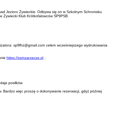
 nad Jezioro Żywieckie. Odbywa się on w Szkolnym Schronisku
je Żywiecki Klub Krótkofalowców SP9PSB.
anizatora: sp9fhz@gmail.com celem wcześniejszego wydrukowania
onie
https://ssmzarzecze.pl
;
daje posiłków.
w. Bardzo więc proszę o dokonywanie rezerwacji, gdyż później