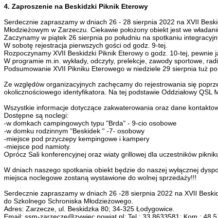
4. Zaproszenie na Beskidzki Piknik Eterowy
Serdecznie zapraszamy w dniach 26 - 28 sierpnia 2022 na XVII Beski
Młodzieżowym w Zarzeczu. Ciekawie położony obiekt jest we władan
Zaczynamy w piątek 26 sierpnia po południu na spotkaniu integracyj
W sobotę rejestracja pierwszych gości od godz. 9-tej.
Rozpoczynamy XVII Beskidzki Piknik Eterowy o godz. 10-tej, pewnie j
W programie m.in. wykłady, odczyty, prelekcje, zawody sportowe, rad
Podsumowanie XVII Pikniku Eterowego w niedziele 29 sierpnia tuż po
Ze względów organizacyjnych zachęcamy do rejestrowania się poprz
okolicznościowego identyfikatora. Na tej podstawie Oddziałowy QSL 
Wszystkie informacje dotyczące zakwaterowania oraz dane kontakto
Dostępne są noclegi:
-w domkach campingowych typu "Brda" - 9-cio osobowe
-w domku rodzinnym "Beskidek " -7- osobowy
-miejsce pod przyczepy kempingowe i kampery
-miejsce pod namioty.
Oprócz Sali konferencyjnej oraz wiaty grillowej dla uczestników pikn
W dniach naszego spotkania obiekt będzie do naszej wyłącznej dyspoz
miejsca noclegowe zostaną wystawione do wolnej sprzedaży!!!
Serdecznie zapraszamy w dniach 26 -28 sierpnia 2022 na XVII Beskid
do Szkolnego Schroniska Młodzieżowego.
Adres: Zarzecze, ul. Beskidzka 80; 34-325 Łodygowice.
Email: ssm-zarzecze@zywiec.powiat.pl; Tel.: 33 8633581; Kom.: 48