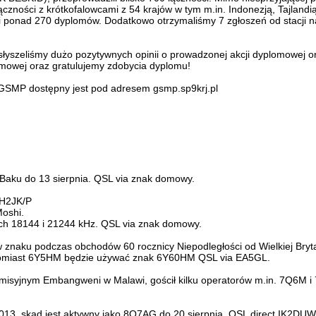
zności z krótkofalowcami z 54 krajów w tym m.in. Indonezją, Tajland
brali ponad 270 dyplomów. Dodatkowo otrzymaliśmy 7 zgłoszeń od stacji
zeliśmy dużo pozytywnych opinii o prowadzonej akcji dyplomowej oraz 
omowej oraz gratulujemy zdobycia dyplomu!
GSMP dostępny jest pod adresem gsmp.sp9krj.pl
Baku do 13 sierpnia. QSL via znak domowy.
5H2JK/P
Moshi.
ach 18144 i 21244 kHz. QSL via znak domowy.
znaku podczas obchodów 60 rocznicy Niepodległości od Wielkiej Brytan
tomiast 6Y5HM będzie używać znak 6Y60HM QSL via EA5GL.
u misyjnym Embangweni w Malawi, gościł kilku operatorów m.in. 7Q6M 
13, skąd jest aktywny jako 8Q7AG do 20 sierpnia. QSL direct IK2DUW