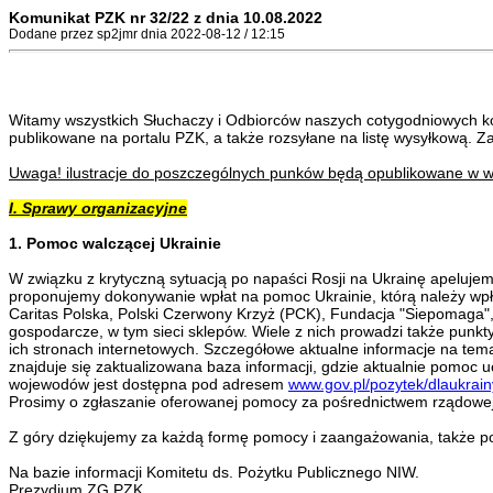
Komunikat PZK nr 32/22 z dnia 10.08.2022
Dodane przez sp2jmr dnia 2022-08-12 / 12:15
Witamy wszystkich Słuchaczy i Odbiorców naszych cotygodniowych k
publikowane na portalu PZK, a także rozsyłane na listę wysyłkową. 
Uwaga! ilustracje do poszczególnych punków będą opublikowane w w
I. Sprawy organizacyjne
1. Pomoc walczącej Ukrainie
W związku z krytyczną sytuacją po napaści Rosji na Ukrainę apeluje
proponujemy dokonywanie wpłat na pomoc Ukrainie, którą należy wpłac
Caritas Polska, Polski Czerwony Krzyż (PCK), Fundacja "Siepomaga"
gospodarcze, w tym sieci sklepów. Wiele z nich prowadzi także punkty
ich stronach internetowych. Szczegółowe aktualne informacje na te
znajduje się zaktualizowana baza informacji, gdzie aktualnie pomoc u
wojewodów jest dostępna pod adresem
www.gov.pl/pozytek/dlaukrain
Prosimy o zgłaszanie oferowanej pomocy za pośrednictwem rządowej
Z góry dziękujemy za każdą formę pomocy i zaangażowania, także p
Na bazie informacji Komitetu ds. Pożytku Publicznego NIW.
Prezydium ZG PZK