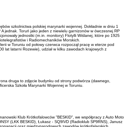
bów szkolnictwa polskiej marynarki wojennej. Dokładnie w dniu 1
? A jednak. Toruń jako jeden z niewielu garnizonów w ówczesnej RP
nowały jednostki (m.in. monitory) Flotylli Wiślanej, które po 1925
adiotelegrafistów i Radiomechaników Morskich.
rii w Toruniu od połowy czerwca rozpoczął pracę w eterze pod
at latarni Rozewie), udział w kilku zawodach krajowych z
rona druga to zdjęcie budynku od strony podwórza (dawnego,
icerska Szkoła Marynarki Wojennej w Toruniu.
imanowski Klub Krótkofalowców "BESKID", we współpracy z Auto Moto
SP9NSY (LKK BESKID), Łukasz - SQ9IVD (Radioklub SP9RNS), Janusz
propagacji oraz międzynarodowych zawodów krótkofalarskich