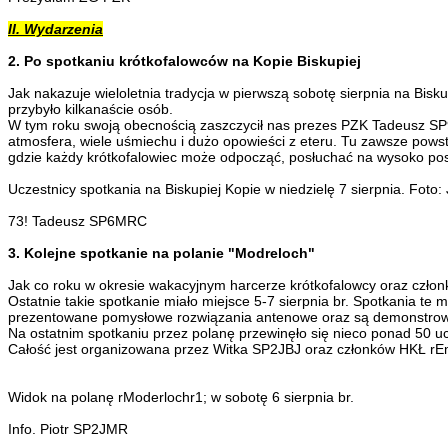
II. Wydarzenia
2. Po spotkaniu krótkofalowców na Kopie Biskupiej
Jak nakazuje wieloletnia tradycja w pierwszą sobotę sierpnia na Bisku
przybyło kilkanaście osób.
W tym roku swoją obecnością zaszczycił nas prezes PZK Tadeusz SP
atmosfera, wiele uśmiechu i dużo opowieści z eteru. Tu zawsze powsta
gdzie każdy krótkofalowiec może odpocząć, posłuchać na wysoko post
Uczestnicy spotkania na Biskupiej Kopie w niedzielę 7 sierpnia. Foto
73! Tadeusz SP6MRC
3. Kolejne spotkanie na polanie "Modreloch"
Jak co roku w okresie wakacyjnym harcerze krótkofalowcy oraz czło
Ostatnie takie spotkanie miało miejsce 5-7 sierpnia br. Spotkania te
prezentowane pomysłowe rozwiązania antenowe oraz są demonstrowa
Na ostatnim spotkaniu przez polanę przewinęło się nieco ponad 50 u
Całość jest organizowana przez Witka SP2JBJ oraz członków HKŁ rEmi
Widok na polanę rModerlochr1; w sobotę 6 sierpnia br.
Info. Piotr SP2JMR