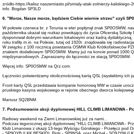
zródło-https://kalisz.naszemiasto.pl/smialy-atak-zolnierzy-kaliskieg
info. Bogdan SP3LD
6. "Morze, Nasze morze, będziem Ciebie wiernie strzec" czyli S
W połowie czerwca br. z Torunia w eter popłynął znak SP0OSMW, nawi
października ukazał się rozkaz powołujący do życia Oficerską Szkołę
dysponował dobrymi warunkami lokalowymi oraz kadrą dydaktyczną, pot
roku trafiły m.in. na Polesie, tutaj od 1920r. znajdowała się radiost
W związku z 100 rocznicą powstania OSMW Klub Krótkofalowców PZK O
znakiem dodatkowym SP0OSMW. Mamy już na koncie ponad 1000 QSO, ki
międzynarodowych. Zapraszamy do łączności ze stacją SP0OSMW.
Więcej info: SP0OSMW na Qrz.com.
Łączności potwierdzamy okolicznościową kartą QSL (wysłaliśmy ich już
Front karty QSL przedstawia kompanie honorową MW w czasie uroczys
pruskiego kasyna wojskowego w rejonie obecnego dworca kolejowego 
Mariusz SQ2BNM.
7. Podsumowanie akcji dyplomowej HILL CLIMB LIMANOWA - Prz
Radiowy weekend na Ziemi Limanowskiej już za nami...
Podczas tegorocznej akcji dyplomowej "HILL CLIMB LIMANOWA - Przeł
Klub Limanowa z okazji 13-tego Wyścigu Górskiego - Przełęcz pod 
- SP9OYB (LKK BESKID), Piotr - SP9NSA, oraz Michał - SQ9JYW (LKK 