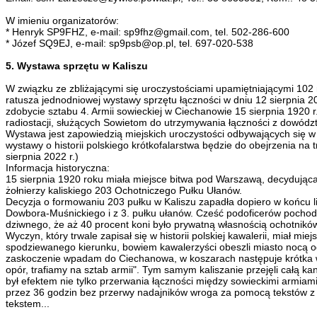
W imieniu organizatorów:
* Henryk SP9FHZ, e-mail: sp9fhz@gmail.com, tel. 502-286-600
* Józef SQ9EJ, e-mail: sp9psb@op.pl, tel. 697-020-538
5. Wystawa sprzętu w Kaliszu
W związku ze zbliżającymi się uroczystościami upamiętniającymi 102
ratusza jednodniowej wystawy sprzętu łączności w dniu 12 sierpnia 20
zdobycie sztabu 4. Armii sowieckiej w Ciechanowie 15 sierpnia 1920 r
radiostacji, służących Sowietom do utrzymywania łączności z dowód
Wystawa jest zapowiedzią miejskich uroczystości odbywających się w d
wystawy o historii polskiego krótkofalarstwa będzie do obejrzenia na 
sierpnia 2022 r.)
Informacja historyczna:
15 sierpnia 1920 roku miała miejsce bitwa pod Warszawą, decydująca 
żołnierzy kaliskiego 203 Ochotniczego Pułku Ułanów.
Decyzja o formowaniu 203 pułku w Kaliszu zapadła dopiero w końcu lip
Dowbora-Muśnickiego i z 3. pułku ułanów. Cześć podoficerów pochodziła 
dziwnego, że aż 40 procent koni było prywatną własnością ochotników. U
Wyczyn, który trwale zapisał się w historii polskiej kawalerii, miał m
spodziewanego kierunku, bowiem kawalerzyści obeszli miasto nocą od
zaskoczenie wpadam do Ciechanowa, w koszarach następuje krótka w
opór, trafiamy na sztab armii". Tym samym kaliszanie przejęli całą k
był efektem nie tylko przerwania łączności między sowieckimi armiami
przez 36 godzin bez przerwy nadajników wroga za pomocą tekstów z
tekstem...