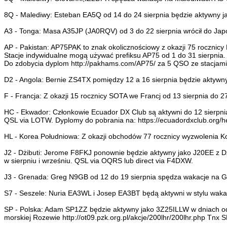
8Q - Malediwy: Esteban EA5Q od 14 do 24 sierpnia będzie aktywny 
A3 - Tonga: Masa A35JP (JA0RQV) od 3 do 22 sierpnia wrócił do Japo
AP - Pakistan: AP75PAK to znak okolicznościowy z okazji 75 rocznicy 
Stacje indywidualne mogą używać prefiksu AP75 od 1 do 31 sierpn
Do zdobycia dyplom http://pakhams.com/AP75/ za 5 QSO ze stacjami
D2 - Angola: Bernie ZS4TX pomiędzy 12 a 16 sierpnia będzie aktyw
F - Francja: Z okazji 15 rocznicy SOTA we Francj od 13 sierpnia do
HC - Ekwador: Członkowie Ecuador DX Club są aktywni do 12 sierpni
QSL via LOTW. Dyplomy do pobrania na: https://ecuadordxclub.org/h
HL - Korea Południowa: Z okazji obchodów 77 rocznicy wyzwolenia Ko
J2 - Dżibuti: Jerome F8FKJ ponownie będzie aktywny jako J20EE z Dż
w sierpniu i wrześniu. QSL via OQRS lub direct via F4DXW.
J3 - Grenada: Greg N9GB od 12 do 19 sierpnia spędza wakacje na 
S7 - Seszele: Nuria EA3WL i Josep EA3BT będą aktywni w stylu waka
SP - Polska: Adam SP1ZZ będzie aktywny jako 3Z25ILLW w dniach od 1
morskiej Rozewie http://ot09.pzk.org.pl/akcje/200lhr/200lhr.php Tnx 