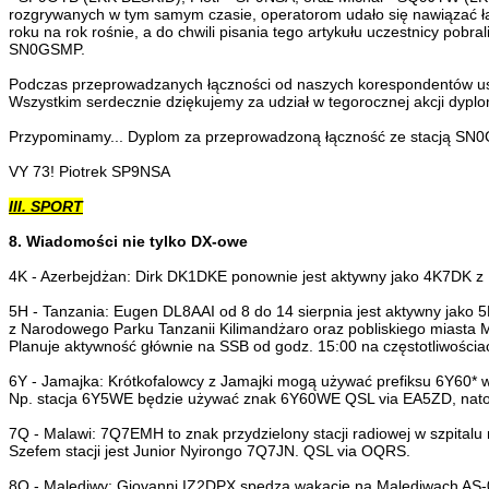
rozgrywanych w tym samym czasie, operatorom udało się nawiązać łąc
roku na rok rośnie, a do chwili pisania tego artykułu uczestnicy po
SN0GSMP.
Podczas przeprowadzanych łączności od naszych korespondentów usłys
Wszystkim serdecznie dziękujemy za udział w tegorocznej akcji dypl
Przypominamy... Dyplom za przeprowadzoną łączność ze stacją SN0
VY 73! Piotrek SP9NSA
III. SPORT
8. Wiadomości nie tylko DX-owe
4K - Azerbejdżan: Dirk DK1DKE ponownie jest aktywny jako 4K7DK z 
5H - Tanzania: Eugen DL8AAI od 8 do 14 sierpnia jest aktywny jako 
z Narodowego Parku Tanzanii Kilimandżaro oraz pobliskiego miasta 
Planuje aktywność głównie na SSB od godz. 15:00 na częstotliwości
6Y - Jamajka: Krótkofalowcy z Jamajki mogą używać prefiksu 6Y60* w 
Np. stacja 6Y5WE będzie używać znak 6Y60WE QSL via EA5ZD, na
7Q - Malawi: 7Q7EMH to znak przydzielony stacji radiowej w szpital
Szefem stacji jest Junior Nyirongo 7Q7JN. QSL via OQRS.
8Q - Malediwy: Giovanni,IZ2DPX spędza wakacje na Malediwach AS-0