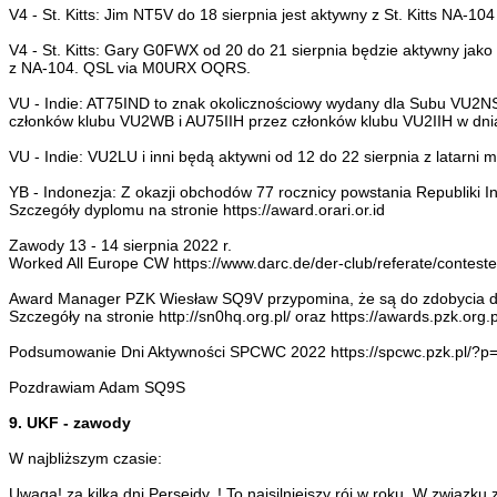
V4 - St. Kitts: Jim NT5V do 18 sierpnia jest aktywny z St. Kitts NA-
V4 - St. Kitts: Gary G0FWX od 20 do 21 sierpnia będzie aktywny ja
z NA-104. QSL via M0URX OQRS.
VU - Indie: AT75IND to znak okolicznościowy wydany dla Subu VU2NSL
członków klubu VU2WB i AU75IIH przez członków klubu VU2IIH w dnia
VU - Indie: VU2LU i inni będą aktywni od 12 do 22 sierpnia z latarn
YB - Indonezja: Z okazji obchodów 77 rocznicy powstania Republiki I
Szczegóły dyplomu na stronie https://award.orari.or.id
Zawody 13 - 14 sierpnia 2022 r.
Worked All Europe CW https://www.darc.de/der-club/referate/contest
Award Manager PZK Wiesław SQ9V przypomina, że są do zdobycia dy
Szczegóły na stronie http://sn0hq.org.pl/ oraz https://awards.pzk.org
Podsumowanie Dni Aktywności SPCWC 2022 https://spcwc.pzk.pl/?p
Pozdrawiam Adam SQ9S
9. UKF - zawody
W najbliższym czasie:
Uwaga! za kilka dni Perseidy..! To najsilniejszy rój w roku. W związku 