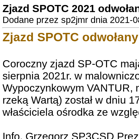
Zjazd SPOTC 2021 odwoła
Dodane przez sp2jmr dnia 2021-08
Zjazd SPOTC odwołany
Coroczny zjazd SP-OTC mają
sierpnia 2021r. w malownic
Wypoczynkowym VANTUR, mi
rzeką Wartą) został w dniu 
właściciela ośrodka ze wzgl
Info. Grzegorz SP3CSD Pr