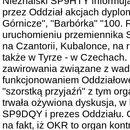
Nieznalski SP9HTY informuj
przez Oddział akcjach dyplo
Górnicze", "Barbórka" "100. 
uruchomieniu przemiennika S
na Czantorii, Kubalonce, na r
także w Tyrze - w Czechach. 
zawirowania związane z wa
funkcjonowaniem Oddziałowej
"szorstką przyjaźń" z tym or
trwała ożywiona dyskusja, w k
SP9DQY i prezes Oddziału. 
na fakt, iż OKR to organ kontr