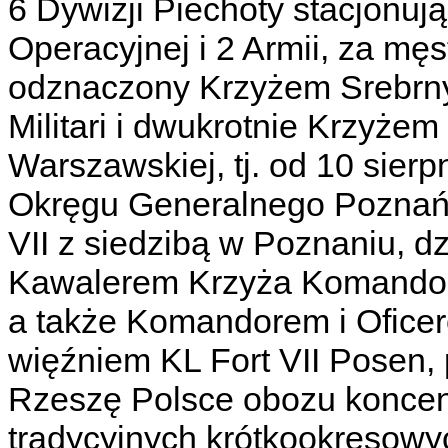
6 Dywizji Piechoty stacjonuj
Operacyjnej i 2 Armii, za mę
odznaczony Krzyżem Srebrny
Militari i dwukrotnie Krzyże
Warszawskiej, tj. od 10 sier
Okręgu Generalnego Poznań,
VII z siedzibą w Poznaniu, d
Kawalerem Krzyża Komandors
a także Komandorem i Ofice
więźniem KL Fort VII Posen,
Rzeszę Polsce obozu koncen
tradycyjnych krótkookresowy