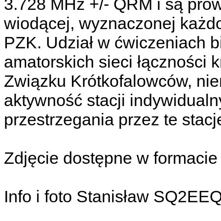
3.728 MHz +/- QRM i są prow
wiodącej, wyznaczonej każ
PZK. Udział w ćwiczeniach bi
amatorskich sieci łączności
Związku Krótkofalowców, niem
aktywność stacji indywidual
przestrzegania przez te stacj
Zdjęcie dostępne w formaci
Info i foto Stanisław SQ2EE