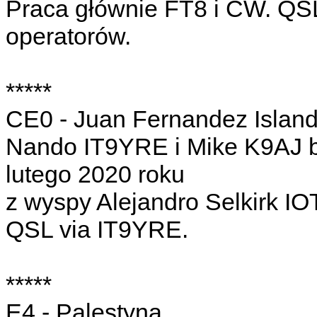
Praca głównie FT8 i CW. QSL
operatorów.
*****
CE0 - Juan Fernandez Islan
Nando IT9YRE i Mike K9AJ b
lutego 2020 roku
z wyspy Alejandro Selkirk I
QSL via IT9YRE.
*****
E4 - Palestyna