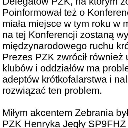
Delegatów PZK, na którym z
Poinformował też o Konferenc
miała miejsce w tym roku w m
na tej Konferencji zostaną w
międzynarodowego ruchu krótk
Prezes PZK zwrócił również 
klubów i oddziałów ma prob
adeptów krótkofalarstwa i na
rozwiązać ten problem.
Miłym akcentem Zebrania był
PZK Henryka Jegły SP9FHZ 