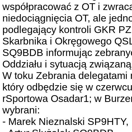
współpracować z OT i zwrac
niedociągnięcia OT, ale jedno
podlegający kontroli GKR PZ
Skarbnika i Okręgowego QSL 
SQ9BDB informując zebranych
Oddziału i sytuacją związaną
W toku Zebrania delegatami
który odbędzie się w czerwc
rSportowa Osadar1; w Burzeni
wybrani:
- Marek Nieznalski SP9HTY,