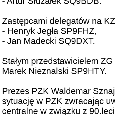
- Artur Służałek SQ9BDB.
Zastępcami delegatów na KZ
- Henryk Jegła SP9FHZ,
- Jan Madecki SQ9DXT.
Stałym przedstawicielem ZG
Marek Nieznalski SP9HTY.
Prezes PZK Waldemar Sznaj
sytuację w PZK zwracając u
centralne w związku z 90.le