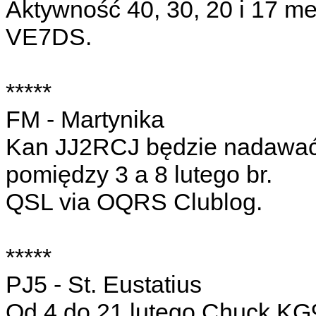
Aktywność 40, 30, 20 i 17 m
VE7DS.
*****
FM - Martynika
Kan JJ2RCJ będzie nadawać 
pomiędzy 3 a 8 lutego br.
QSL via OQRS Clublog.
*****
PJ5 - St. Eustatius
Od 4 do 21 lutego Chuck KG