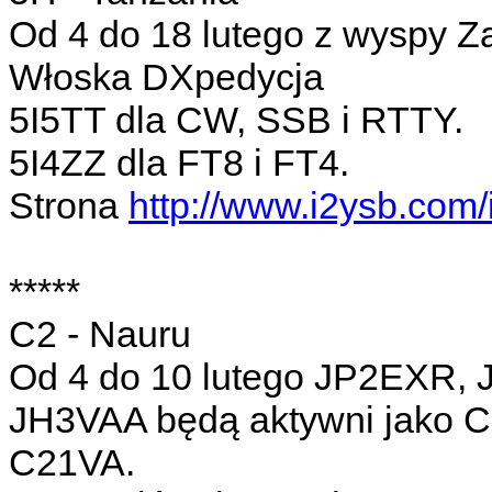
Od 4 do 18 lutego z wyspy Z
Włoska DXpedycja
5I5TT dla CW, SSB i RTTY.
5I4ZZ dla FT8 i FT4.
Strona
http://www.i2ysb.com/i
*****
C2 - Nauru
Od 4 do 10 lutego JP2EXR,
JH3VAA będą aktywni jako
C21VA.