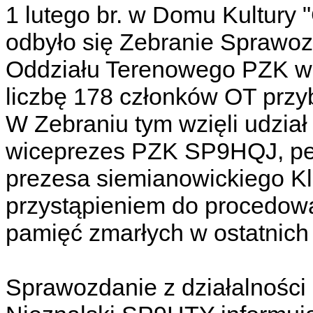
1 lutego br. w Domu Kultury
odbyło się Zebranie Sprawo
Oddziału Terenowego PZK w 
liczbę 178 członków OT przyb
W Zebraniu tym wzięli udzi
wiceprezes PZK SP9HQJ, peł
prezesa siemianowickiego K
przystąpieniem do procedowan
pamięć zmarłych w ostatnich
Sprawozdanie z działalności