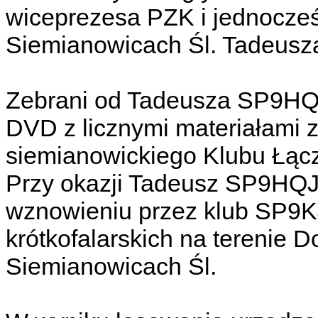
wiceprezesa PZK i jednocze
Siemianowicach Śl. Tadeus
Zebrani od Tadeusza SP9HQJ 
DVD z licznymi materiałami 
siemianowickiego Klubu Łą
Przy okazji Tadeusz SP9HQJ
wznowieniu przez klub SP9KJ
krótkofalarskich na terenie 
Siemianowicach Śl.