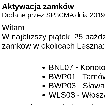
Aktywacja zamków
Dodane przez SP3CMA dnia 2019-
Witam
W najbliższy piątek, 25 paźdz
zamków w okolicach Leszna:
BNL07 - Konot
BWP01 - Tarnów
BWP03 - Sława
WLS03 - Włosz