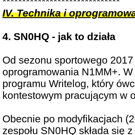
******************************
IV. Technika i oprogramow
4. SN0HQ - jak to działa
Od sezonu sportowego 201
oprogramowania N1MM+. W 
programu Writelog, który ów
kontestowym pracującym w op
Obecnie po modyfikacjach (2
zespołu SN0HQ składa się z