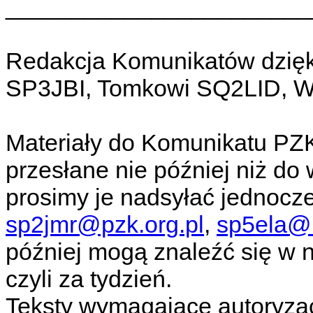
_______________________
Redakcja Komunikatów dzięk
SP3JBI, Tomkowi SQ2LID, 
Materiały do Komunikatu PZK
przesłane nie później niż do 
prosimy je nadsyłać jednocze
sp2jmr@pzk.org.pl
,
sp5ela@r
później mogą znaleźć się w
czyli za tydzień.
Teksty wymagające autoryzac