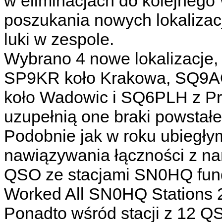
w eliminacjach do kolejneg
poszukania nowych lokalizac
luki w zespole.
Wybrano 4 nowe lokalizacje
SP9KR koło Krakowa, SQ9A
koło Wadowic i SQ6PLH z Pru
uzupełnią one braki powstałe
Podobnie jak w roku ubiegł
nawiązywania łączności z na
QSO ze stacjami SN0HQ fund
Worked All SN0HQ Stations 
Ponadto wśród stacji z 12 Q