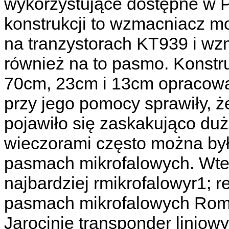
wykorzystujące dostępne w P
konstrukcji to wzmacniacz 
na tranzystorach KT939 i w
również na to pasmo. Konstr
70cm, 23cm i 13cm opracow
przy jego pomocy sprawiły, że
pojawiło się zaskakująco duż
wieczorami często można był
pasmach mikrofalowych. Wte
najbardziej rmikrofalowyr1; r
pasmach mikrofalowych Roma
Jarocinie transponder liniowy