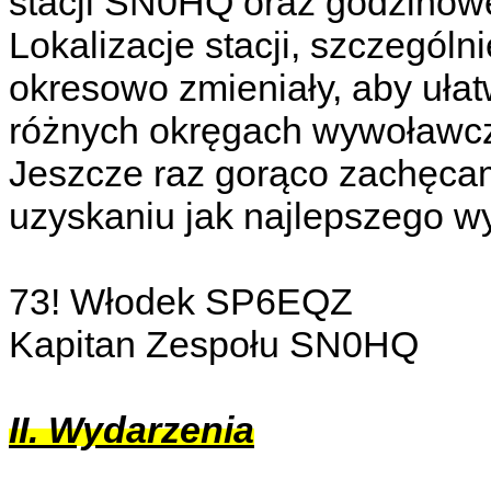
stacji SN0HQ oraz godzinow
Lokalizacje stacji, szczegól
okresowo zmieniały, aby uła
różnych okręgach wywoławc
Jeszcze raz gorąco zachęca
uzyskaniu jak najlepszego w
73! Włodek SP6EQZ
Kapitan Zespołu SN0HQ
II. Wydarzenia