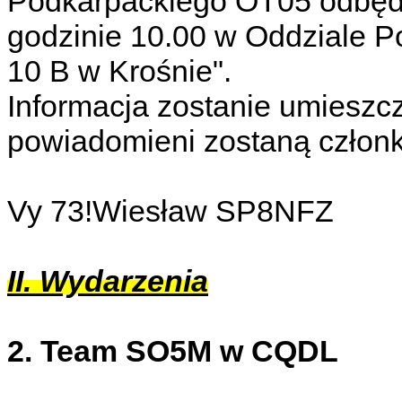
Podkarpackiego OT05 odbędzi
godzinie 10.00 w Oddziale P
10 B w Krośnie".
Informacja zostanie umieszc
powiadomieni zostaną człon
Vy 73!Wiesław SP8NFZ
II. Wydarzenia
2. Team SO5M w CQDL