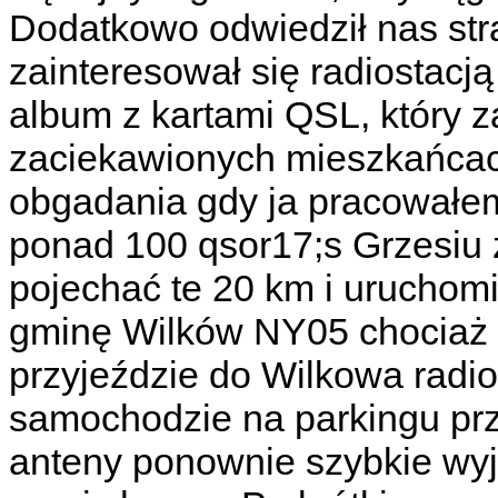
Dodatkowo odwiedził nas str
zainteresował się radiostacją
album z kartami QSL, który z
zaciekawionych mieszkańcac
obgadania gdy ja pracowałem 
ponad 100 qsor17;s Grzesiu 
pojechać te 20 km i uruchomi
gminę Wilków NY05 chociaż zb
przyjeździe do Wilkowa radio
samochodzie na parkingu prz
anteny ponownie szybkie wyjś