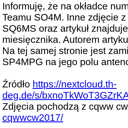
Informuję, że na okładce nu
Teamu SO4M. Inne zdjęcie 
SQ6MS oraz artykuł znajduje 
miesięcznika. Autorem artyk
Na tej samej stronie jest zam
SP4MPG na jego polu ante
Źródło
https://nextcloud.th-
deg.de/s/bxnoTkWoT3GZrKA
Zdjęcia pochodzą z cqww c
cqwwcw2017/