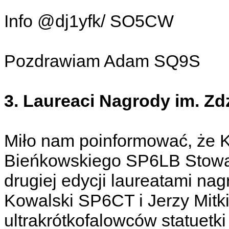
Info @dj1yfk/ SO5CW
Pozdrawiam Adam SQ9S
3. Laureaci Nagrody im. Z
Miło nam poinformować, że K
Bieńkowskiego SP6LB Stowar
drugiej edycji laureatami nag
Kowalski SP6CT i Jerzy Mitk
ultrakrótkofalowców statuetk