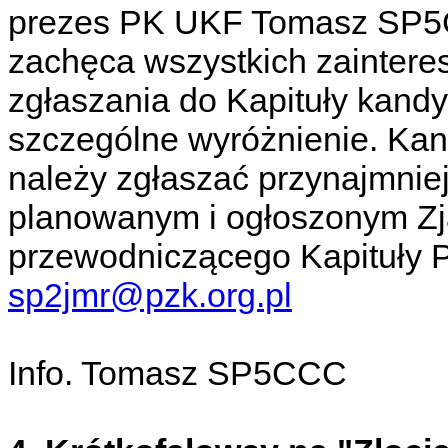
prezes PK UKF Tomasz SP5
zachęca wszystkich zainter
zgłaszania do Kapituły kandy
szczególne wyróżnienie. Kan
należy zgłaszać przynajmnie
planowanym i ogłoszonym Zj
przewodniczącego Kapituły P
sp2jmr@pzk.org.pl
Info. Tomasz SP5CCC