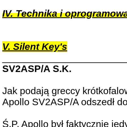
IV. Technika i oprogramow
V. Silent Key's
_______________________
SV2ASP/A S.K.
Jak podają greccy krótkofalo
Apollo SV2ASP/A odszedł do
Ś.P. Apollo był faktycznie j