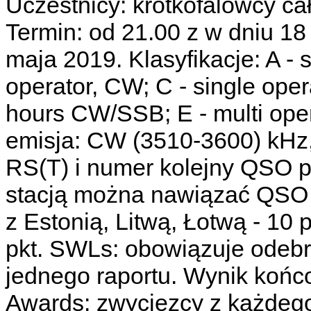
Uczestnicy: krótkofalowcy c
Termin: od 21.00 z w dniu 1
maja 2019. Klasyfikacje: A - 
operator, CW; C - single oper
hours CW/SSB; E - multi oper
emisja: CW (3510-3600) kHz
RS(T) i numer kolejny QSO 
stacją można nawiązać QSO
z Estonią, Litwą, Łotwą - 10 
pkt. SWLs: obowiązuje odebr
jednego raportu. Wynik koń
Awards: zwycięzcy z każdego