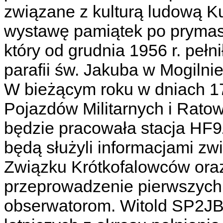
związane z kulturą ludową Ku
wystawę pamiątek po prymasi
który od grudnia 1956 r. pełn
parafii św. Jakuba w Mogilnie
W bieżącym roku w dniach 17
Pojazdów Militarnych i Ratow
będzie pracowała stacja HF9Z
będą służyli informacjami zw
Związku Krótkofalowców ora
przeprowadzenie pierwszych
obserwatorom. Witold SP2JBJ