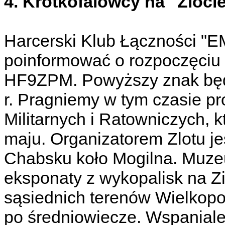
4. Krótkofalowcy na "Zloci
Harcerski Klub Łączności "
poinformować o rozpoczęciu
HF9ZPM. Powyższy znak będ
r. Pragniemy w tym czasie 
Militarnych i Ratowniczych, 
maju. Organizatorem Zlotu j
Chabsku koło Mogilna. Muze
eksponaty z wykopalisk na Zi
sąsiednich terenów Wielkopol
po średniowiecze. Wspanial