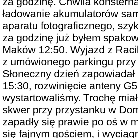
za godzinę. Chwila konsterna
ładowanie akumulatorów sa
aparatu fotograficznego, sz
za godzinę już byłem spako
Maków 12:50. Wyjazd z Raci
z umówionego parkingu przy r
Słoneczny dzień zapowiadał 
15:30, rozwinięcie anteny G5
wystartowaliśmy. Trochę mia
skwer przy przystanku w Do
zapadły się prawie po oś w m
się fajnym gościem, i wyciąg