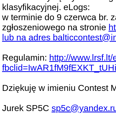
klasyfikacyjnej. eLogs:
w terminie do 9 czerwca br.
zgłoszeniowego na stronie
ht
lub na adres balticcontest@in
Regulamin:
http://www.lrsf.lt
fbclid=IwAR1fM9fEXKT_tU
Dziękuję w imieniu Contest 
Jurek SP5C
sp5c@yandex.r