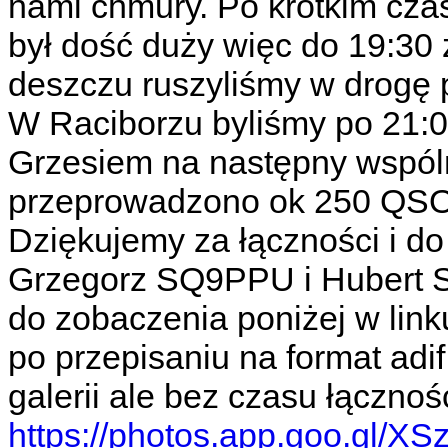
nami chmury. Po krótkim czas
był dość duży więc do 19:30 
deszczu ruszyliśmy w drogę 
W Raciborzu byliśmy po 21:0
Grzesiem na następny wspól
przeprowadzono ok 250 QSO
Dziękujemy za łączności i d
Grzegorz SQ9PPU i Hubert 
do zobaczenia poniżej w link
po przepisaniu na format adi
galerii ale bez czasu łącznoś
https://photos.app.goo.gl